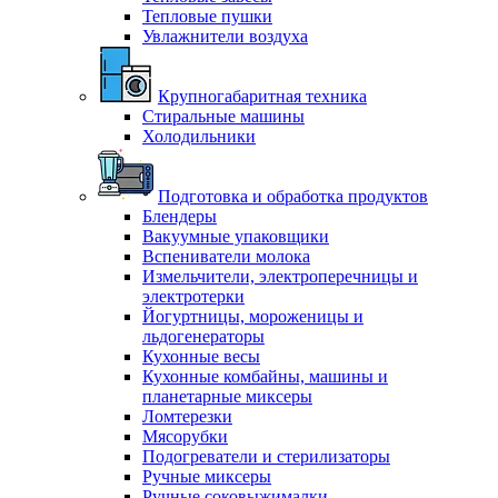
Тепловые пушки
Увлажнители воздуха
Крупногабаритная техника
Стиральные машины
Холодильники
Подготовка и обработка продуктов
Блендеры
Вакуумные упаковщики
Вспениватели молока
Измельчители, электроперечницы и
электротерки
Йогуртницы, мороженицы и
льдогенераторы
Кухонные весы
Кухонные комбайны, машины и
планетарные миксеры
Ломтерезки
Мясорубки
Подогреватели и стерилизаторы
Ручные миксеры
Ручные соковыжималки