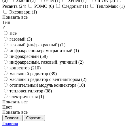
(
6
)
Xiaomi (
2
)
Zenet (
1
)
Zerten (
1
)
ZILON (
5
)
Ресанта (
24
)
РЭМО (
6
)
Следопыт (
1
)
ТеплоМакс (
1
)
Эксокварц (
1
)
Показать все
Тип
?
Все
газовый (
3
)
газовый (инфракрасный) (
1
)
инфракрасно-керамогранитный (
1
)
инфракрасный (
58
)
инфракрасный, газовый, уличный (
2
)
конвектор (
210
)
масляный радиатор (
39
)
масляный радиатор с вентилятором (
2
)
отопительный модуль конвектора (
10
)
тепловентилятор (
38
)
электрическая (
1
)
Показать все
Цвет
Показать все
Показать
Сбросить
Главная
-