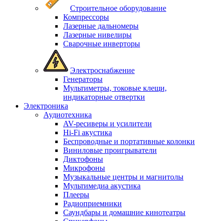
Строительное оборудование
Компрессоры
Лазерные дальномеры
Лазерные нивелиры
Сварочные инверторы
Электроснабжение
Генераторы
Мультиметры, токовые клещи,
индикаторные отвертки
Электроника
Аудиотехника
AV-ресиверы и усилители
Hi-Fi акустика
Беспроводные и портативные колонки
Виниловые проигрыватели
Диктофоны
Микрофоны
Музыкальные центры и магнитолы
Мультимедиа акустика
Плееры
Радиоприемники
Саундбары и домашние кинотеатры