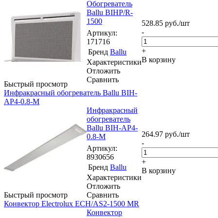
Обогреватель
Ballu BIHP/R-
1500
528.85
руб.
/шт
-
Артикул
:
171716
+
Бренд
Ballu
В корзину
Характеристики
Отложить
Сравнить
Быстрый просмотр
Инфракрасный обогреватель Ballu BIH-
AP4-0.8-M
Инфракрасный
обогреватель
Ballu BIH-AP4-
264.97
руб.
/шт
0.8-M
-
Артикул
:
8930656
+
Бренд
Ballu
В корзину
Характеристики
Отложить
Быстрый просмотр
Сравнить
Конвектор Electrolux ECH/AS2-1500 MR
Конвектор