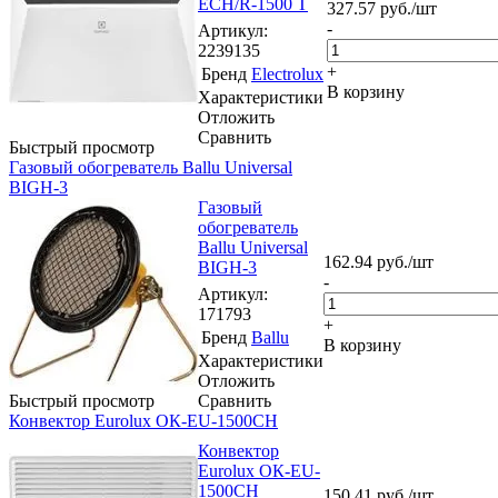
ECH/R-1500 T
327.57
руб.
/шт
-
Артикул
:
2239135
+
Бренд
Electrolux
В корзину
Характеристики
Отложить
Сравнить
Быстрый просмотр
Газовый обогреватель Ballu Universal
BIGH-3
Газовый
обогреватель
Ballu Universal
162.94
руб.
/шт
BIGH-3
-
Артикул
:
171793
+
Бренд
Ballu
В корзину
Характеристики
Отложить
Быстрый просмотр
Сравнить
Конвектор Eurolux ОК-EU-1500CH
Конвектор
Eurolux ОК-EU-
1500CH
150.41
руб.
/шт