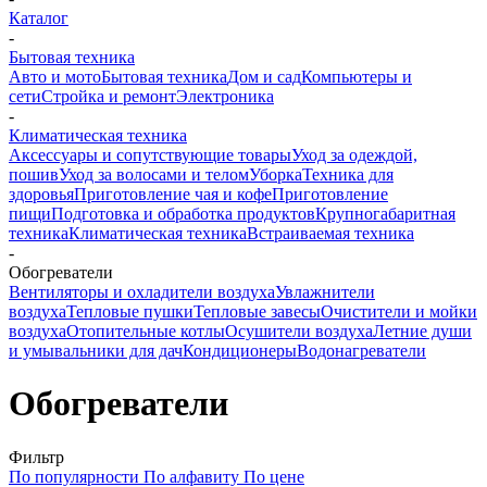
Каталог
-
Бытовая техника
Авто и мото
Бытовая техника
Дом и сад
Компьютеры и
сети
Стройка и ремонт
Электроника
-
Климатическая техника
Аксессуары и сопутствующие товары
Уход за одеждой,
пошив
Уход за волосами и телом
Уборка
Техника для
здоровья
Приготовление чая и кофе
Приготовление
пищи
Подготовка и обработка продуктов
Крупногабаритная
техника
Климатическая техника
Встраиваемая техника
-
Обогреватели
Вентиляторы и охладители воздуха
Увлажнители
воздуха
Тепловые пушки
Тепловые завесы
Очистители и мойки
воздуха
Отопительные котлы
Осушители воздуха
Летние души
и умывальники для дач
Кондиционеры
Водонагреватели
Обогреватели
Фильтр
По популярности
По алфавиту
По цене