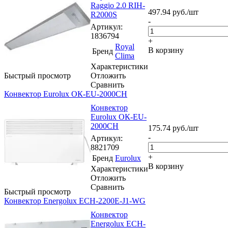
Raggio 2.0 RIH-
497.94
руб.
/шт
R2000S
-
Артикул
:
1836794
+
Royal
В корзину
Бренд
Clima
Характеристики
Быстрый просмотр
Отложить
Сравнить
Конвектор Eurolux ОК-EU-2000CH
Конвектор
Eurolux ОК-EU-
2000CH
175.74
руб.
/шт
-
Артикул
:
8821709
+
Бренд
Eurolux
В корзину
Характеристики
Отложить
Сравнить
Быстрый просмотр
Конвектор Energolux ECH-2200E-J1-WG
Конвектор
Energolux ECH-