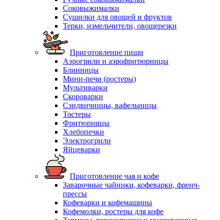
Соковыжималки
Сушилки для овощей и фруктов
Терки, измельчители, овощерезки
Приготовление пищи
Аэрогрили и аэрофритюрницы
Блинницы
Мини-печи (ростеры)
Мультиварки
Скороварки
Сэндвичницы, вафельницы
Тостеры
Фритюрницы
Хлебопечки
Электрогрили
Яйцеварки
Приготовление чая и кофе
Заварочные чайники, кофеварки, френч-
прессы
Кофеварки и кофемашины
Кофемолки, ростеры для кофе