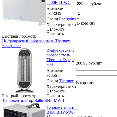
2200E-J1-WG
885.92
руб.
/шт
-
Артикул
:
9323035
+
Бренд
Energolux
В корзину
Характеристики
Отложить
Сравнить
Быстрый просмотр
Инфракрасный обогреватель Thermex
Espejo 900
Инфракрасный
обогреватель
Thermex Espejo
208.93
руб.
/шт
900
-
Артикул
:
9235617
+
Бренд
Thermex
В корзину
Характеристики
Отложить
Быстрый просмотр
Сравнить
Тепловентилятор Ballu BHP-MW-15
Тепловентилятор
Ballu BHP-MW-
15