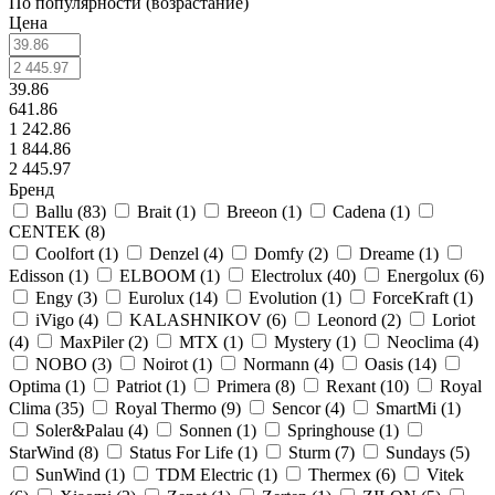
По популярности (возрастание)
Цена
39.86
641.86
1 242.86
1 844.86
2 445.97
Бренд
Ballu (
83
)
Brait (
1
)
Breeon (
1
)
Cadena (
1
)
CENTEK (
8
)
Coolfort (
1
)
Denzel (
4
)
Domfy (
2
)
Dreame (
1
)
Edisson (
1
)
ELBOOM (
1
)
Electrolux (
40
)
Energolux (
6
)
Engy (
3
)
Eurolux (
14
)
Evolution (
1
)
ForceKraft (
1
)
iVigo (
4
)
KALASHNIKOV (
6
)
Leonord (
2
)
Loriot
(
4
)
MaxPiler (
2
)
MTX (
1
)
Mystery (
1
)
Neoclima (
4
)
NOBO (
3
)
Noirot (
1
)
Normann (
4
)
Oasis (
14
)
Optima (
1
)
Patriot (
1
)
Primera (
8
)
Rexant (
10
)
Royal
Clima (
35
)
Royal Thermo (
9
)
Sencor (
4
)
SmartMi (
1
)
Soler&Palau (
4
)
Sonnen (
1
)
Springhouse (
1
)
StarWind (
8
)
Status For Life (
1
)
Sturm (
7
)
Sundays (
5
)
SunWind (
1
)
TDM Electric (
1
)
Thermex (
6
)
Vitek