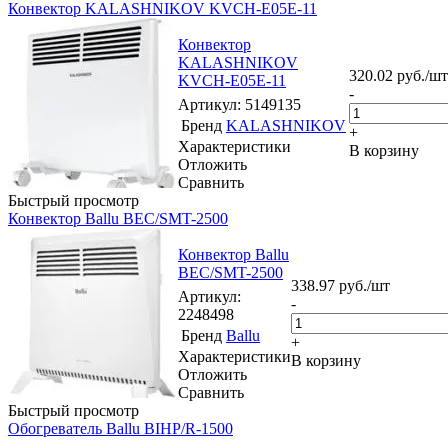
Конвектор KALASHNIKOV KVCH-E05E-11
Конвектор
KALASHNIKOV
320.02
руб.
/шт
KVCH-E05E-11
-
Артикул
: 5149135
Бренд
KALASHNIKOV
+
Характеристики
В корзину
Отложить
Сравнить
Быстрый просмотр
Конвектор Ballu BEC/SMT-2500
Конвектор Ballu
BEC/SMT-2500
338.97
руб.
/шт
Артикул
:
-
2248498
Бренд
Ballu
+
Характеристики
В корзину
Отложить
Сравнить
Быстрый просмотр
Обогреватель Ballu BIHP/R-1500