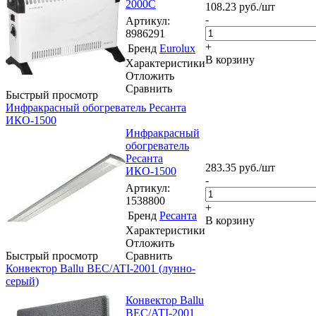
2000C
108.23
руб.
/шт
-
Артикул
:
8986291
+
Бренд
Eurolux
В корзину
Характеристики
Отложить
Сравнить
Быстрый просмотр
Инфракрасный обогреватель Ресанта
ИКО-1500
Инфракрасный
обогреватель
Ресанта
283.35
руб.
/шт
ИКО-1500
-
Артикул
:
1538800
+
Бренд
Ресанта
В корзину
Характеристики
Отложить
Быстрый просмотр
Сравнить
Конвектор Ballu BEC/ATI-2001 (лунно-
серый)
Конвектор Ballu
BEC/ATI-2001