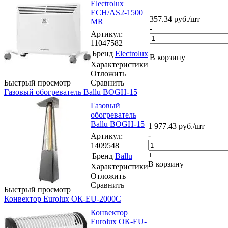
Electrolux
ECH/AS2-1500
357.34
руб.
/шт
MR
-
Артикул
:
11047582
+
Бренд
Electrolux
В корзину
Характеристики
Отложить
Быстрый просмотр
Сравнить
Газовый обогреватель Ballu BOGH-15
Газовый
обогреватель
Ballu BOGH-15
1 977.43
руб.
/шт
-
Артикул
:
1409548
+
Бренд
Ballu
В корзину
Характеристики
Отложить
Сравнить
Быстрый просмотр
Конвектор Eurolux ОК-EU-2000C
Конвектор
Eurolux ОК-EU-