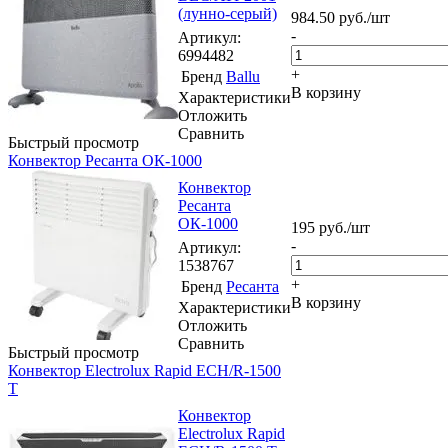
(лунно-серый)
984.50
руб.
/шт
-
Артикул
:
6994482
+
Бренд
Ballu
В корзину
Характеристики
Отложить
Сравнить
Быстрый просмотр
Конвектор Ресанта ОК-1000
Конвектор
Ресанта
ОК-1000
195
руб.
/шт
-
Артикул
:
1538767
+
Бренд
Ресанта
В корзину
Характеристики
Отложить
Сравнить
Быстрый просмотр
Конвектор Electrolux Rapid ECH/R-1500
T
Конвектор
Electrolux Rapid