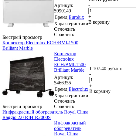
-
Артикул
:
5990149
+
Бренд
Eurolux
В корзину
Характеристики
Отложить
Сравнить
Быстрый просмотр
Конвектор Electrolux ECH/BMI-1500
Brilliant Marble
Конвектор
Electrolux
ECH/BMI-1500
1 107.40
руб.
/шт
Brilliant Marble
-
Артикул
:
5466355
+
Бренд
Electrolux
В корзину
Характеристики
Отложить
Быстрый просмотр
Сравнить
Инфракрасный обогреватель Royal Clima
Raggio 2.0 RIH-R2000S
Инфракрасный
обогреватель
Royal Clima