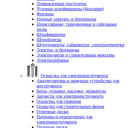
Термоклеевые пистолеты
Угловые шлифмашины (болгарки)
Фрезеры
Цепные электро- и бензопилы
Циркулярные, торцовочные и сабельные
пилы
Шлифмашины
Штроборезы
Шуруповерты, гайковерты, электроотвертки
Электро- и бензорезы
Электродрели и строительные миксеры
Электролобзики
Оснастка для электроинструмента
Аккумуляторы и зарядные устройства для
инструмента
Биты, головки, насадки, держатели
Запчасти для электроинструмента
Оснастка для граверов
Оснастка для строительных фенов
Отрезные диски
Патроны и переходники для
электроинструмента
Пильные диски