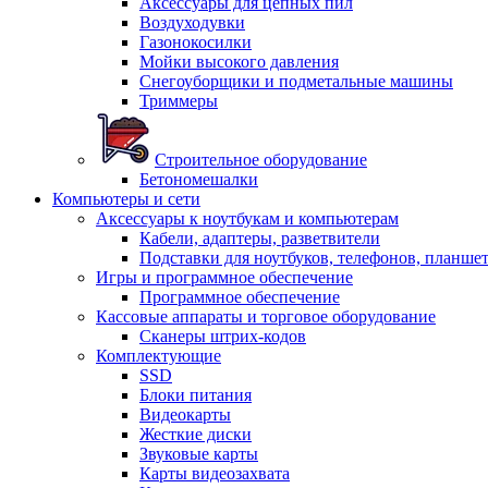
Аксессуары для цепных пил
Воздуходувки
Газонокосилки
Мойки высокого давления
Снегоуборщики и подметальные машины
Триммеры
Строительное оборудование
Бетономешалки
Компьютеры и сети
Аксессуары к ноутбукам и компьютерам
Кабели, адаптеры, разветвители
Подставки для ноутбуков, телефонов, планше
Игры и программное обеспечение
Программное обеспечение
Кассовые аппараты и торговое оборудование
Сканеры штрих-кодов
Комплектующие
SSD
Блоки питания
Видеокарты
Жесткие диски
Звуковые карты
Карты видеозахвата