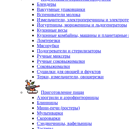
Блендеры
Вакуумные упаковщики
Вспениватели молока
Измельчители, электроперечницы и электрот
Йогуртницы, мороженицы и льдогенераторы
Кухонные весы
Кухонные комбайны, машины и планетарные
Ломтерезки
Мясорубки
Подогреватели и стерилизаторы
Ручные миксеры
Ручные соковыжималки
Соковыжималки
Сушилки для овощей и фруктов
Терки, измельчители, овощерезки
Приготовление пищи
Аэрогрили и аэрофритюрницы
Блинницы
Мини-печи (ростеры)
Мультиварки
Скороварки
Сэндвичницы, вафельницы
Тостеры