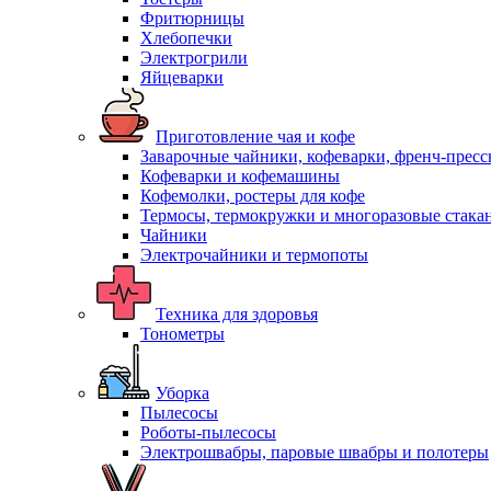
Фритюрницы
Хлебопечки
Электрогрили
Яйцеварки
Приготовление чая и кофе
Заварочные чайники, кофеварки, френч-прес
Кофеварки и кофемашины
Кофемолки, ростеры для кофе
Термосы, термокружки и многоразовые стака
Чайники
Электрочайники и термопоты
Техника для здоровья
Тонометры
Уборка
Пылесосы
Роботы-пылесосы
Электрошвабры, паровые швабры и полотеры