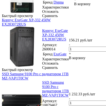
Бренд
Digma
В корзину
Характеристики
Отложить
Быстрый просмотр
Сравнить
Корпус ExeGate XP-332 450W
EX283072RUS
Корпус ExeGate
XP-332 450W
EX283072RUS
156.21
руб.
/шт
-
Артикул
:
2600014
+
Бренд
ExeGate
В корзину
Характеристики
Отложить
Сравнить
Быстрый просмотр
SSD Samsung 9100 Pro с радиатором 1TB
MZ-VAP1T0CW
SSD Samsung
9100 Pro с
радиатором 1TB
1 232.33
руб.
/шт
MZ-VAP1T0CW
-
Артикул
:
10879467