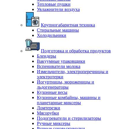
Тепловые пушки
Увлажнители воздуха
Крупногабаритная техника
Стиральные машины
Холодильники
Подготовка и обработка продуктов
Блендеры
Вакуумные упаковщики
Вспениватели молока
Измельчители, электроперечницы и
электротерки
Йогуртницы, мороженицы и
льдогенераторы
Кухонные весы
Кухонные комбайны, машины и
планетарные миксеры
Ломтерезки
Мясорубки
Подогреватели и стерилизаторы
Ручные миксеры
Ручные соковыжималки