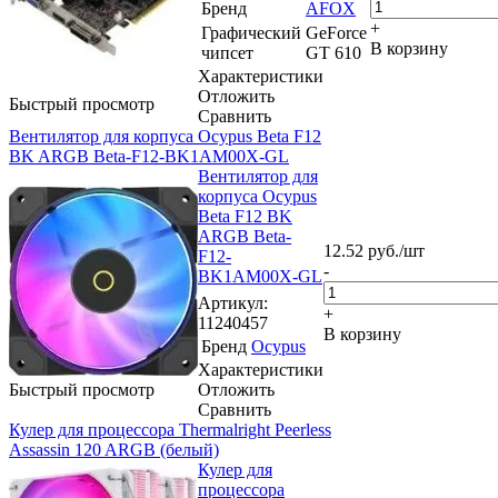
Бренд
AFOX
+
Графический
GeForce
В корзину
чипсет
GT 610
Характеристики
Отложить
Быстрый просмотр
Сравнить
Вентилятор для корпуса Ocypus Beta F12
BK ARGB Beta-F12-BK1AM00X-GL
Вентилятор для
корпуса Ocypus
Beta F12 BK
ARGB Beta-
12.52
руб.
/шт
F12-
-
BK1AM00X-GL
Артикул
:
+
11240457
В корзину
Бренд
Ocypus
Характеристики
Быстрый просмотр
Отложить
Сравнить
Кулер для процессора Thermalright Peerless
Assassin 120 ARGB (белый)
Кулер для
процессора