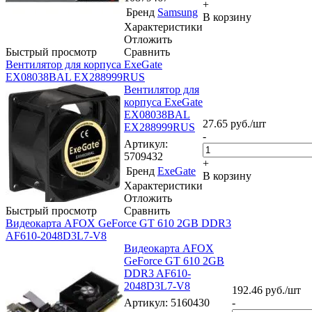
+
Бренд
Samsung
В корзину
Характеристики
Отложить
Быстрый просмотр
Сравнить
Вентилятор для корпуса ExeGate
EX08038BAL EX288999RUS
Вентилятор для
корпуса ExeGate
EX08038BAL
27.65
руб.
/шт
EX288999RUS
-
Артикул
:
5709432
+
Бренд
ExeGate
В корзину
Характеристики
Отложить
Быстрый просмотр
Сравнить
Видеокарта AFOX GeForce GT 610 2GB DDR3
AF610-2048D3L7-V8
Видеокарта AFOX
GeForce GT 610 2GB
DDR3 AF610-
2048D3L7-V8
192.46
руб.
/шт
Артикул
: 5160430
-