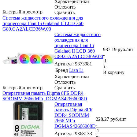
Характеристики
Отложить
Быстрый просмотр
Сравнить
Система жидкостного охлаждения для
процессора Lian Li Galahad II LCD 360
G89.GA2ALCD36W.00
Система жидкостного
охлаждения для
процессора Lian Li
937.19
руб.
/шт
Galahad II LCD 360
-
G89.GA2ALCD36W.00
Артикул
: 9373981
+
Бренд
Lian Li
В корзину
Характеристики
Отложить
Быстрый просмотр
Сравнить
Оперативная память Digma 8ГБ DDR4
SODIMM 2666 МГц DGMAS42666008D
Оперативная
память Digma 8ГБ
DDR4 SODIMM
228.27
руб.
/шт
2666 МГц
-
DGMAS42666008D
Артикул
: 9368133
+