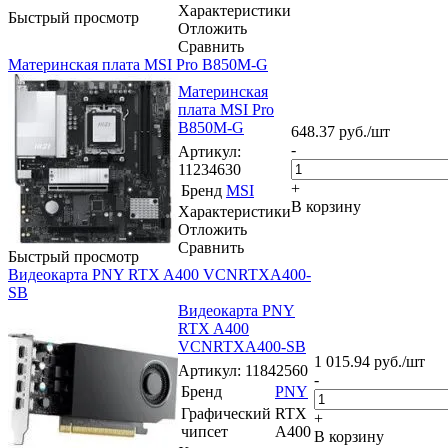
Характеристики
Быстрый просмотр
Отложить
Сравнить
Материнская плата MSI Pro B850M-G
Материнская
плата MSI Pro
B850M-G
648.37
руб.
/шт
-
Артикул
:
11234630
+
Бренд
MSI
В корзину
Характеристики
Отложить
Сравнить
Быстрый просмотр
Видеокарта PNY RTX A400 VCNRTXA400-
SB
Видеокарта PNY
RTX A400
VCNRTXA400-SB
1 015.94
руб.
/шт
Артикул
: 11842560
-
Бренд
PNY
Графический
RTX
+
чипсет
A400
В корзину