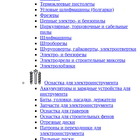
Термоклеевые пистолеты
Угловые шлифмашины (болгарки)
Фрезеры
Цепные электро- и бензопилы
Циркулярные, торцовочные и сабельные
пилы
Шлифмашины
Штроборезы
Шуруповерты, гайковерты, электроотвертки
Электро- и бензорезы
Электродрели и строительные миксеры
Электролобзики
Оснастка для электроинструмента
Аккумуляторы и зарядные устройства для
инструмента
Биты, головки, насадки, держатели
Запчасти для электроинструмента
Оснастка для граверов
Оснастка для строительных фенов
Отрезные диски
Патроны и переходники для
электроинструмента
Пильные диски