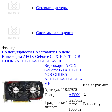
Сетевые адаптеры
Системы охлаждения
Фильтр
По популярности
По алфавиту
По цене
Видеокарта AFOX GeForce GTX 1050 Ti 4GB
GDDR5 AF1050TI-4096D5H5-V10
Видеокарта AFOX
GeForce GTX 1050 Ti
4GB GDDR5
AF1050TI-4096D5H5-
V10
823.32
руб.
/шт
Артикул
: 11827970
-
Бренд
AFOX
+
GeForce
Графический
В корзину
GTX
чипсет
1050 Ti