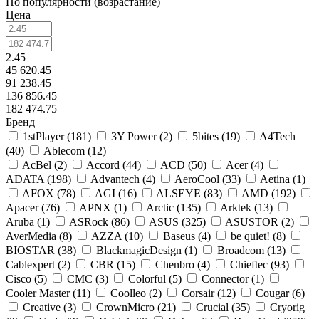
По популярности (возрастание)
Цена
2.45
45 620.45
91 238.45
136 856.45
182 474.75
Бренд
1stPlayer (
181
)
3Y Power (
2
)
5bites (
19
)
A4Tech
(
40
)
Ablecom (
12
)
AcBel (
2
)
Accord (
44
)
ACD (
50
)
Acer (
4
)
ADATA (
198
)
Advantech (
4
)
AeroCool (
33
)
Aetina (
1
)
AFOX (
78
)
AGI (
16
)
ALSEYE (
83
)
AMD (
192
)
Apacer (
76
)
APNX (
1
)
Arctic (
135
)
Arktek (
13
)
Aruba (
1
)
ASRock (
86
)
ASUS (
325
)
ASUSTOR (
2
)
AverMedia (
8
)
AZZA (
10
)
Baseus (
4
)
be quiet! (
8
)
BIOSTAR (
38
)
BlackmagicDesign (
1
)
Broadcom (
13
)
Cablexpert (
2
)
CBR (
15
)
Chenbro (
4
)
Chieftec (
93
)
Cisco (
5
)
CMC (
3
)
Colorful (
5
)
Connector (
1
)
Cooler Master (
11
)
Coolleo (
2
)
Corsair (
12
)
Cougar (
6
)
Creative (
3
)
CrownMicro (
21
)
Crucial (
35
)
Cryorig