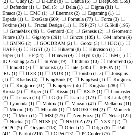
(
2
)
Cudy (
2
)
D-Link (
8
)
Dahua (
6
)
DeepCool (
359
)
Defender (
1
)
Dell (
5
)
Delta (
1
)
Digma (
81
)
Emacs (
2
)
EMC (
1
)
Enermax (
2
)
Esgaming (
1
)
Espada (
1
)
ExeGate (
669
)
Formula (
77
)
Forza (
3
)
Foxline (
34
)
Fractal Design (
11
)
FSP (
27
)
G.Skill (
195
)
GameMax (
49
)
Gembird (
63
)
Genesis (
2
)
Geometric
Future (
37
)
Gigabyte (
291
)
Ginzzu (
105
)
GM inform (
9
)
GMNG (
2
)
GOODRAM (
2
)
Gooxi (
3
)
H3C (
1
)
HAFF (
4
)
HGST (
2
)
Hiksemi (
8
)
Hikvision (
1
)
Hiper (
1
)
HP (
54
)
Huawei (
9
)
Hynix (
8
)
IBM (
1
)
ID-Cooling (
225
)
In Win (
19
)
Indilinx (
10
)
Infortrend (
6
)
Inno3D (
7
)
Innodisk (
2
)
Intel (
285
)
IPPON (
1
)
iRU (
1
)
ITZR (
1
)
IXUR (
1
)
Jonsbo (
113
)
Jonsplus
(
1
)
Khadas (
4
)
KingBank (
9
)
KingFast (
1
)
Kingmax
(
1
)
Kingprice (
31
)
KingSpec (
56
)
Kingston (
286
)
Kioxia (
2
)
Kiper (
1
)
Kissin (
1
)
KS-IS (
1
)
Lanmaster
(
3
)
Lenovo (
16
)
LG (
6
)
Lian Li (
173
)
LR-Link (
39
)
Lyambda (
1
)
Matrox (
1
)
Maxsun (
41
)
Mellanox (
11
)
Micron (
19
)
Mikrotik (
1
)
MODECOM (
2
)
Montech
(
71
)
Moxa (
1
)
MSI (
225
)
Neo Forza (
1
)
Netac (
122
)
Noctua (
7
)
NTSS (
5
)
NVIDIA (
22
)
NZXT (
2
)
OCPC (
5
)
Ocypus (
118
)
Orient (
1
)
Origo (
6
)
Palit
(
41
)
Patriot (
216
)
PC Pet (
13
)
PCCooler (
75
)