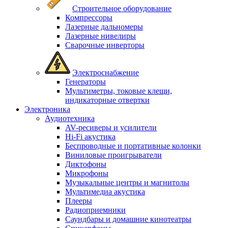
Строительное оборудование
Компрессоры
Лазерные дальномеры
Лазерные нивелиры
Сварочные инверторы
Электроснабжение
Генераторы
Мультиметры, токовые клещи,
индикаторные отвертки
Электроника
Аудиотехника
AV-ресиверы и усилители
Hi-Fi акустика
Беспроводные и портативные колонки
Виниловые проигрыватели
Диктофоны
Микрофоны
Музыкальные центры и магнитолы
Мультимедиа акустика
Плееры
Радиоприемники
Саундбары и домашние кинотеатры