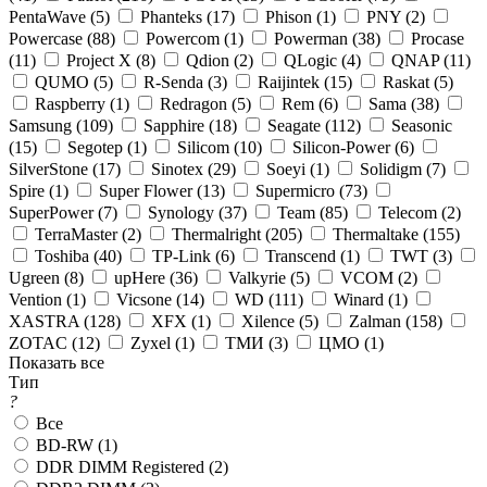
PentaWave (
5
)
Phanteks (
17
)
Phison (
1
)
PNY (
2
)
Powercase (
88
)
Powercom (
1
)
Powerman (
38
)
Procase
(
11
)
Project X (
8
)
Qdion (
2
)
QLogic (
4
)
QNAP (
11
)
QUMO (
5
)
R-Senda (
3
)
Raijintek (
15
)
Raskat (
5
)
Raspberry (
1
)
Redragon (
5
)
Rem (
6
)
Sama (
38
)
Samsung (
109
)
Sapphire (
18
)
Seagate (
112
)
Seasonic
(
15
)
Segotep (
1
)
Silicom (
10
)
Silicon-Power (
6
)
SilverStone (
17
)
Sinotex (
29
)
Soeyi (
1
)
Solidigm (
7
)
Spire (
1
)
Super Flower (
13
)
Supermicro (
73
)
SuperPower (
7
)
Synology (
37
)
Team (
85
)
Telecom (
2
)
TerraMaster (
2
)
Thermalright (
205
)
Thermaltake (
155
)
Toshiba (
40
)
TP-Link (
6
)
Transcend (
1
)
TWT (
3
)
Ugreen (
8
)
upHere (
36
)
Valkyrie (
5
)
VCOM (
2
)
Vention (
1
)
Vicsone (
14
)
WD (
111
)
Winard (
1
)
XASTRA (
128
)
XFX (
1
)
Xilence (
5
)
Zalman (
158
)
ZOTAC (
12
)
Zyxel (
1
)
ТМИ (
3
)
ЦМО (
1
)
Показать все
Тип
?
Все
BD-RW (
1
)
DDR DIMM Registered (
2
)