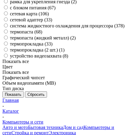
рамка для укрепления гнезда (
2
)
с блоком питания (
67
)
сетевая карта (
106
)
сетевой адаптер (
33
)
система жидкостного охлаждения для процессора (
378
)
термопаста (
68
)
термопаста (жидкий металл) (
2
)
термопрокладка (
33
)
термопрокладка (2 шт.) (
1
)
устройство видеозахвата (
8
)
Показать все
Цвет
Показать все
Графический чипсет
Объем видеопамяти (MB)
Тип диска
Показать
Сбросить
Главная
-
Каталог
-
Компьютеры и сети
Авто и мото
Бытовая техника
Дом и сад
Компьютеры и
сети
Стройка и ремонт
Электроника