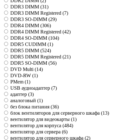
DDR2 DIMM (
2
)
DDR3 DIMM (
31
)
DDR3 DIMM Registered (
7
)
DDR3 SO-DIMM (
29
)
DDR4 DIMM (
306
)
DDR4 DIMM Registered (
42
)
DDR4 SO-DIMM (
104
)
DDR5 CUDIMM (
1
)
DDR5 DIMM (
524
)
DDR5 DIMM Registered (
21
)
DDR5 SO-DIMM (
56
)
DVD Multi (
14
)
DVD-RW (
1
)
PMem (
1
)
USB аудиоадаптер (
7
)
адаптер (
3
)
аналоговый (
1
)
без блока питания (
36
)
блок вентиляторов для серверного шкафа (
13
)
вентилятор для видеокарты (
1
)
вентилятор для корпуса (
484
)
вентилятор для сервера (
6
)
вентилятор для серверного шкафа (
2
)