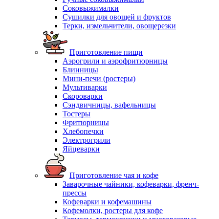
Соковыжималки
Сушилки для овощей и фруктов
Терки, измельчители, овощерезки
Приготовление пищи
Аэрогрили и аэрофритюрницы
Блинницы
Мини-печи (ростеры)
Мультиварки
Скороварки
Сэндвичницы, вафельницы
Тостеры
Фритюрницы
Хлебопечки
Электрогрили
Яйцеварки
Приготовление чая и кофе
Заварочные чайники, кофеварки, френч-
прессы
Кофеварки и кофемашины
Кофемолки, ростеры для кофе