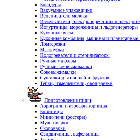
Блендеры
Вакуумные упаковщики
Вспениватели молока
Измельчители, электроперечницы и электрот
Йогуртницы, мороженицы и льдогенераторы
Кухонные весы
Кухонные комбайны, машины и планетарные
Ломтерезки
Мясорубки
Подогреватели и стерилизаторы
Ручные миксеры
Ручные соковыжималки
Соковыжималки
Сушилки для овощей и фруктов
Терки, измельчители, овощерезки
Приготовление пищи
Аэрогрили и аэрофритюрницы
Блинницы
Мини-печи (ростеры)
Мультиварки
Скороварки
Сэндвичницы, вафельницы
Тостеры