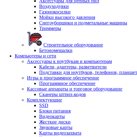
Аксессуары для цепных пил
Воздуходувки
Газонокосилки
Мойки высокого давления
Снегоуборщики и подметальные машины
Триммеры
Строительное оборудование
Бетономешалки
Компьютеры и сети
Аксессуары к ноутбукам и компьютерам
Кабели, адаптеры, разветвители
Подставки для ноутбуков, телефонов, планше
Игры и программное обеспечение
Программное обеспечение
Кассовые аппараты и торговое оборудование
Сканеры штрих-кодов
Комплектующие
SSD
Блоки питания
Видеокарты
Жесткие диски
Звуковые карты
Карты видеозахвата