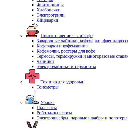
Фритюрницы
Хлебопечки
Электрогрили
Яйцеварки
Приготовление чая и кофе
Заварочные чайники, кофеварки, френч-прес
Кофеварки и кофемашины
Кофемолки, ростеры для кофе
Термосы, термокружки и многоразовые стака
Чайники
Электрочайники и термопоты
Техника для здоровья
Тонометры
Уборка
Пылесосы
Роботы-пылесосы
Электрошвабры, паровые швабры и полотеры