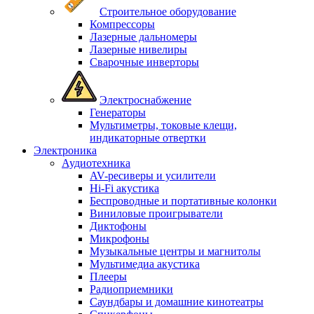
Строительное оборудование
Компрессоры
Лазерные дальномеры
Лазерные нивелиры
Сварочные инверторы
Электроснабжение
Генераторы
Мультиметры, токовые клещи,
индикаторные отвертки
Электроника
Аудиотехника
AV-ресиверы и усилители
Hi-Fi акустика
Беспроводные и портативные колонки
Виниловые проигрыватели
Диктофоны
Микрофоны
Музыкальные центры и магнитолы
Мультимедиа акустика
Плееры
Радиоприемники
Саундбары и домашние кинотеатры