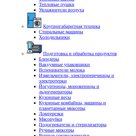
Тепловые пушки
Увлажнители воздуха
Крупногабаритная техника
Стиральные машины
Холодильники
Подготовка и обработка продуктов
Блендеры
Вакуумные упаковщики
Вспениватели молока
Измельчители, электроперечницы и
электротерки
Йогуртницы, мороженицы и
льдогенераторы
Кухонные весы
Кухонные комбайны, машины и
планетарные миксеры
Ломтерезки
Мясорубки
Подогреватели и стерилизаторы
Ручные миксеры
Ручные соковыжималки