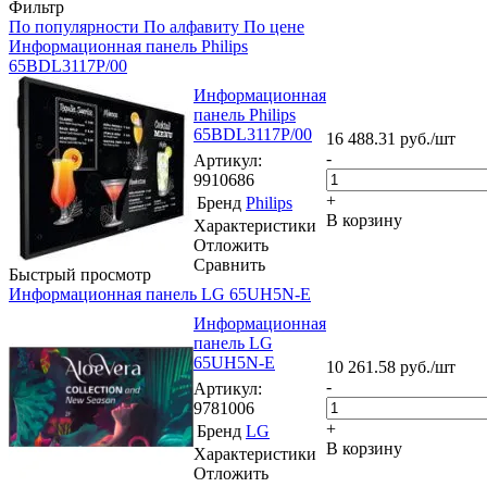
Фильтр
По популярности
По алфавиту
По цене
Информационная панель Philips
65BDL3117P/00
Информационная
панель Philips
65BDL3117P/00
16 488.31
руб.
/шт
-
Артикул
:
9910686
+
Бренд
Philips
В корзину
Характеристики
Отложить
Сравнить
Быстрый просмотр
Информационная панель LG 65UH5N-E
Информационная
панель LG
65UH5N-E
10 261.58
руб.
/шт
-
Артикул
:
9781006
+
Бренд
LG
В корзину
Характеристики
Отложить