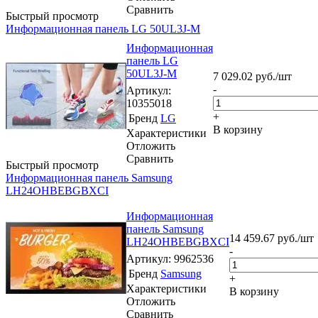
Сравнить
Быстрый просмотр
Информационная панель LG 50UL3J-M
Информационная
панель LG
50UL3J-M
7 029.02
руб.
/шт
-
Артикул
:
10355018
+
Бренд
LG
В корзину
Характеристики
Отложить
Сравнить
Быстрый просмотр
Информационная панель Samsung
LH24OHBEBGBXCI
Информационная
панель Samsung
14 459.67
руб.
/шт
LH24OHBEBGBXCI
-
Артикул
: 9962536
Бренд
Samsung
+
Характеристики
В корзину
Отложить
Сравнить