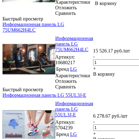
Характеристики
В корзину
Отложить
Сравнить
Быстрый просмотр
Информационная панель LG
75UM662H4LC
Информационная
панель LG
75UM662H4LC
15 526.17
руб.
/шт
-
Артикул
:
10680217
+
Бренд
LG
В корзину
Характеристики
Отложить
Сравнить
Быстрый просмотр
Информационная панель LG 55UL3J-E
Информационная
панель LG
55UL3J-E
6 278.67
руб.
/шт
-
Артикул
:
5704239
+
Бренд
LG