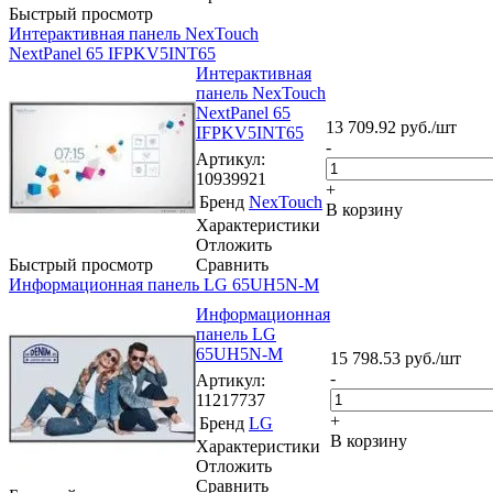
Быстрый просмотр
Интерактивная панель NexTouch
NextPanel 65 IFPKV5INT65
Интерактивная
панель NexTouch
NextPanel 65
13 709.92
руб.
/шт
IFPKV5INT65
-
Артикул
:
10939921
+
Бренд
NexTouch
В корзину
Характеристики
Отложить
Быстрый просмотр
Сравнить
Информационная панель LG 65UH5N-M
Информационная
панель LG
65UH5N-M
15 798.53
руб.
/шт
-
Артикул
:
11217737
+
Бренд
LG
В корзину
Характеристики
Отложить
Сравнить