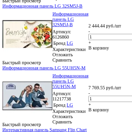
Быстрый просмотр
Информационная панель LG 32SM5J-B
Информационная
панель LG
32SM5J-B
2 444.44
руб.
/шт
-
Артикул
:
6126860
+
Бренд
LG
В корзину
Характеристики
Отложить
Сравнить
Быстрый просмотр
Информационная панель LG 55UH5N-M
Информационная
панель LG
55UH5N-M
7 769.55
руб.
/шт
-
Артикул
:
11217738
+
Бренд
LG
В корзину
Характеристики
Отложить
Сравнить
Быстрый просмотр
Интерактивная панель Samsung Flip Chart