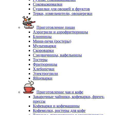
Соковыжималки
Сушилки для овощей и фруктов
Терки, измельчители, овощерезки
Приготовление пищи
Аэрогрили и аэрофритюрницы
Блинницы
Мини-печи (ростеры)
Мультиварки
Скороварки
Сэндвичницы, вафельницы
Тостеры
Фритюрницы
Хлебопечки
Электрогрили
Яйцеварки
Приготовление чая и кофе
Заварочные чайники, кофеварки, френч-
прессы
Кофеварки и кофемашины
Кофемолки, ростеры для кофе