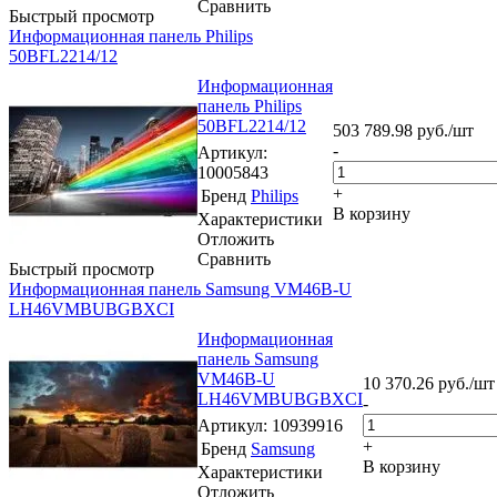
Сравнить
Быстрый просмотр
Информационная панель Philips
50BFL2214/12
Информационная
панель Philips
50BFL2214/12
503 789.98
руб.
/шт
-
Артикул
:
10005843
+
Бренд
Philips
В корзину
Характеристики
Отложить
Сравнить
Быстрый просмотр
Информационная панель Samsung VM46B-U
LH46VMBUBGBXCI
Информационная
панель Samsung
VM46B-U
10 370.26
руб.
/шт
LH46VMBUBGBXCI
-
Артикул
: 10939916
+
Бренд
Samsung
В корзину
Характеристики
Отложить