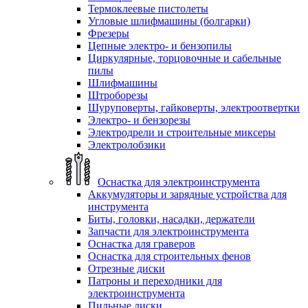
Термоклеевые пистолеты
Угловые шлифмашины (болгарки)
Фрезеры
Цепные электро- и бензопилы
Циркулярные, торцовочные и сабельные
пилы
Шлифмашины
Штроборезы
Шуруповерты, гайковерты, электроотвертки
Электро- и бензорезы
Электродрели и строительные миксеры
Электролобзики
Оснастка для электроинструмента
Аккумуляторы и зарядные устройства для
инструмента
Биты, головки, насадки, держатели
Запчасти для электроинструмента
Оснастка для граверов
Оснастка для строительных фенов
Отрезные диски
Патроны и переходники для
электроинструмента
Пильные диски