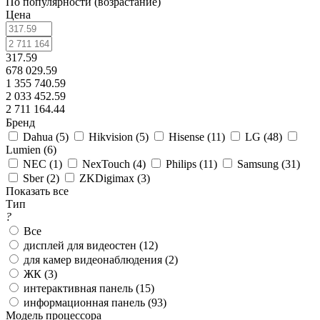
По популярности (возрастание)
Цена
317.59
678 029.59
1 355 740.59
2 033 452.59
2 711 164.44
Бренд
Dahua (
5
)
Hikvision (
5
)
Hisense (
11
)
LG (
48
)
Lumien (
6
)
NEC (
1
)
NexTouch (
4
)
Philips (
11
)
Samsung (
31
)
Sber (
2
)
ZKDigimax (
3
)
Показать все
Тип
?
Все
дисплей для видеостен (
12
)
для камер видеонаблюдения (
2
)
ЖК (
3
)
интерактивная панель (
15
)
информационная панель (
93
)
Модель процессора