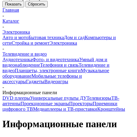
Показать
Сбросить
Главная
-
Каталог
-
Электроника
Авто и мото
Бытовая техника
Дом и сад
Компьютеры и
сети
Стройка и ремонт
Электроника
-
Телевидение и видео
Аудиотехника
Фото- и видеотехника
Умный дом и
видеонаблюдение
Телефония и связь
Телевидение и
видео
Планшеты, электронные книги
Музыкальное
оборудование
Мобильные телефоны и
аксессуары
Гаджеты
Видеоигры
-
Информационные панели
DVD плееры
Универсальные пульты ДУ
Телевизоры
ТВ-
антенны
Проекционные экраны
Проекторы
Приемники
цифрового ТВ
Медиаплееры и ТВ-приставки
Кронштейны
Информационные панели