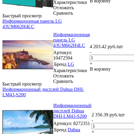
В корзину
Характеристики
Отложить
Сравнить
Быстрый просмотр
Информационная панель LG
43UM662H4LC
Информационная
панель LG
43UM662H4LC
4 203.42
руб.
/шт
-
Артикул
:
10472594
+
Бренд
LG
В корзину
Характеристики
Отложить
Сравнить
Быстрый просмотр
Информационный дисплей Dahua DHI-
LM43-S200
Информационный
дисплей Dahua
2 356.39
руб.
/шт
DHI-LM43-S200
-
Артикул
: 8272351
Бренд
Dahua
+