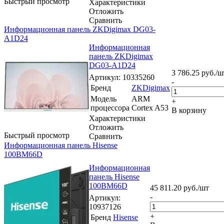
Быстрый просмотр
Характеристики
Отложить
Сравнить
Информационная панель ZKDigimax DG03-
A1D24
Информационная
панель ZKDigimax
DG03-A1D24
3 786.25
руб.
/ш
Артикул
: 10335260
-
Бренд
ZKDigimax
Модель
ARM
+
процессора
Cortex A53
В корзину
Характеристики
Отложить
Быстрый просмотр
Сравнить
Информационная панель Hisense
100BM66D
Информационная
панель Hisense
100BM66D
45 811.20
руб.
/шт
-
Артикул
:
10937126
+
Бренд
Hisense