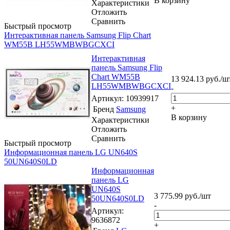
В корзину
Характеристики
Отложить
Сравнить
Быстрый просмотр
Интерактивная панель Samsung Flip Chart
WM55B LH55WMBWBGCXCI
Интерактивная
панель Samsung Flip
Chart WM55B
13 924.13
руб.
/ш
LH55WMBWBGCXCI
-
Артикул
: 10939917
+
Бренд
Samsung
В корзину
Характеристики
Отложить
Сравнить
Быстрый просмотр
Информационная панель LG UN640S
50UN640S0LD
Информационная
панель LG
UN640S
3 775.99
руб.
/шт
50UN640S0LD
-
Артикул
:
9636872
+