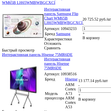
WM65B LH65WMBWBGCXCI
Интерактивная
панель Samsung Flip
Chart WM65B
20 725.52
руб.
/ш
LH65WMBWBGCXCI
-
Артикул
: 10943233
+
Бренд
Samsung
В корзину
Характеристики
Отложить
Сравнить
Быстрый просмотр
Интерактивная панель Hisense 75MR6DE
Интерактивная
панель Hisense
75MR6DE
Артикул
: 10938516
Бренд
Hisense
13 177.14
руб.
/шт
ARM
-
Cortex
Модель
A73
+
процессора
ARM
В корзину
Cortex
A53