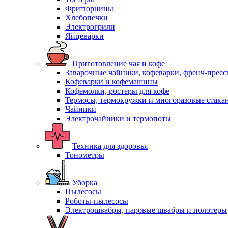
Фритюрницы
Хлебопечки
Электрогрили
Яйцеварки
Приготовление чая и кофе
Заварочные чайники, кофеварки, френч-прес
Кофеварки и кофемашины
Кофемолки, ростеры для кофе
Термосы, термокружки и многоразовые стака
Чайники
Электрочайники и термопоты
Техника для здоровья
Тонометры
Уборка
Пылесосы
Роботы-пылесосы
Электрошвабры, паровые швабры и полотеры