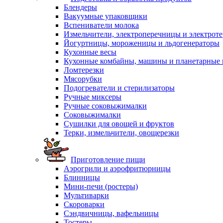
Блендеры
Вакуумные упаковщики
Вспениватели молока
Измельчители, электроперечницы и электрот
Йогуртницы, мороженицы и льдогенераторы
Кухонные весы
Кухонные комбайны, машины и планетарные
Ломтерезки
Мясорубки
Подогреватели и стерилизаторы
Ручные миксеры
Ручные соковыжималки
Соковыжималки
Сушилки для овощей и фруктов
Терки, измельчители, овощерезки
Приготовление пищи
Аэрогрили и аэрофритюрницы
Блинницы
Мини-печи (ростеры)
Мультиварки
Скороварки
Сэндвичницы, вафельницы
Тостеры