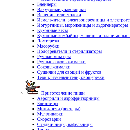
Блендеры
Вакуумные упаковщики
Вспениватели молока
Измельчители, электроперечницы и электрот
Йогуртницы, мороженицы и льдогенераторы
Кухонные весы
Кухонные комбайны, машины и планетарные
Ломтерезки
Мясорубки
Подогреватели и стерилизаторы
Ручные миксеры
Ручные соковыжималки
Соковыжималки
Сушилки для овощей и фруктов
Терки, измельчители, овощерезки
Приготовление пищи
Аэрогрили и аэрофритюрницы
Блинницы
Мини-печи (ростеры)
Мультиварки
Скороварки
Сэндвичницы, вафельницы
Тостеры