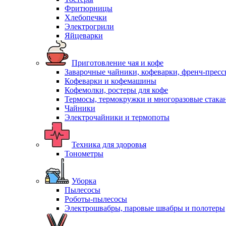
Фритюрницы
Хлебопечки
Электрогрили
Яйцеварки
Приготовление чая и кофе
Заварочные чайники, кофеварки, френч-прес
Кофеварки и кофемашины
Кофемолки, ростеры для кофе
Термосы, термокружки и многоразовые стака
Чайники
Электрочайники и термопоты
Техника для здоровья
Тонометры
Уборка
Пылесосы
Роботы-пылесосы
Электрошвабры, паровые швабры и полотеры