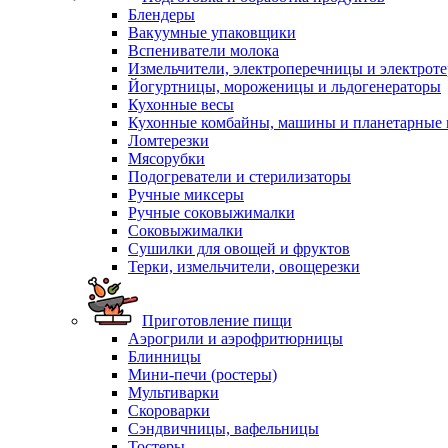
Блендеры
Вакуумные упаковщики
Вспениватели молока
Измельчители, электроперечницы и электрот
Йогуртницы, мороженицы и льдогенераторы
Кухонные весы
Кухонные комбайны, машины и планетарные
Ломтерезки
Мясорубки
Подогреватели и стерилизаторы
Ручные миксеры
Ручные соковыжималки
Соковыжималки
Сушилки для овощей и фруктов
Терки, измельчители, овощерезки
Приготовление пищи
Аэрогрили и аэрофритюрницы
Блинницы
Мини-печи (ростеры)
Мультиварки
Скороварки
Сэндвичницы, вафельницы
Тостеры