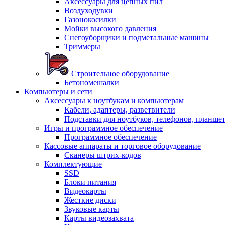
Аксессуары для цепных пил
Воздуходувки
Газонокосилки
Мойки высокого давления
Снегоуборщики и подметальные машины
Триммеры
Строительное оборудование
Бетономешалки
Компьютеры и сети
Аксессуары к ноутбукам и компьютерам
Кабели, адаптеры, разветвители
Подставки для ноутбуков, телефонов, планше
Игры и программное обеспечение
Программное обеспечение
Кассовые аппараты и торговое оборудование
Сканеры штрих-кодов
Комплектующие
SSD
Блоки питания
Видеокарты
Жесткие диски
Звуковые карты
Карты видеозахвата