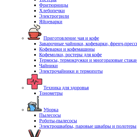
Фритюрницы
Хлебопечки
Электрогрили
Яйцеварки
Приготовление чая и кофе
Заварочные чайники, кофеварки, френч-прес
Кофеварки и кофемашины
Кофемолки, ростеры для кофе
Термосы, термокружки и многоразовые стака
Чайники
Электрочайники и термопоты
Техника для здоровья
Тонометры
Уборка
Пылесосы
Роботы-пылесосы
Электрошвабры, паровые швабры и полотеры