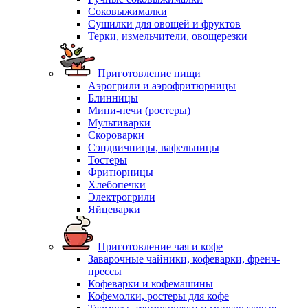
Соковыжималки
Сушилки для овощей и фруктов
Терки, измельчители, овощерезки
Приготовление пищи
Аэрогрили и аэрофритюрницы
Блинницы
Мини-печи (ростеры)
Мультиварки
Скороварки
Сэндвичницы, вафельницы
Тостеры
Фритюрницы
Хлебопечки
Электрогрили
Яйцеварки
Приготовление чая и кофе
Заварочные чайники, кофеварки, френч-
прессы
Кофеварки и кофемашины
Кофемолки, ростеры для кофе