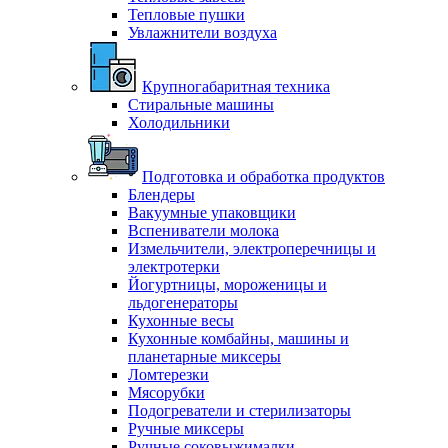
Тепловые пушки
Увлажнители воздуха
Крупногабаритная техника
Стиральные машины
Холодильники
Подготовка и обработка продуктов
Блендеры
Вакуумные упаковщики
Вспениватели молока
Измельчители, электроперечницы и
электротерки
Йогуртницы, мороженицы и
льдогенераторы
Кухонные весы
Кухонные комбайны, машины и
планетарные миксеры
Ломтерезки
Мясорубки
Подогреватели и стерилизаторы
Ручные миксеры
Ручные соковыжималки