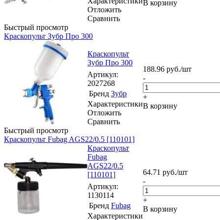
Характеристики
В корзину
Отложить
Сравнить
Быстрый просмотр
Краскопульт Зубр Про 300
Краскопульт
Зубр Про 300
188.96
руб.
/шт
Артикул
:
-
2027268
Бренд
Зубр
+
Характеристики
В корзину
Отложить
Сравнить
Быстрый просмотр
Краскопульт Fubag AGS22/0.5 [110101]
Краскопульт
Fubag
AGS22/0.5
64.71
руб.
/шт
[110101]
-
Артикул
:
1130114
+
Бренд
Fubag
В корзину
Характеристики