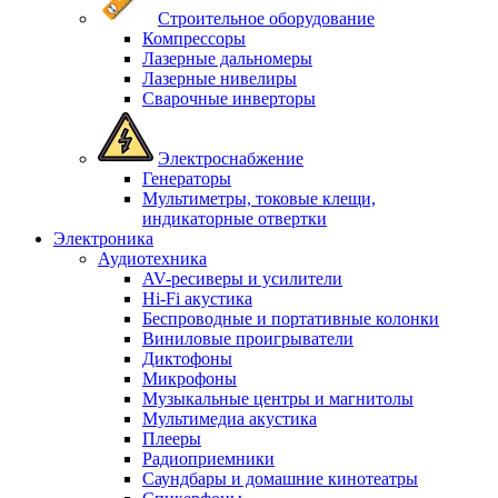
Строительное оборудование
Компрессоры
Лазерные дальномеры
Лазерные нивелиры
Сварочные инверторы
Электроснабжение
Генераторы
Мультиметры, токовые клещи,
индикаторные отвертки
Электроника
Аудиотехника
AV-ресиверы и усилители
Hi-Fi акустика
Беспроводные и портативные колонки
Виниловые проигрыватели
Диктофоны
Микрофоны
Музыкальные центры и магнитолы
Мультимедиа акустика
Плееры
Радиоприемники
Саундбары и домашние кинотеатры