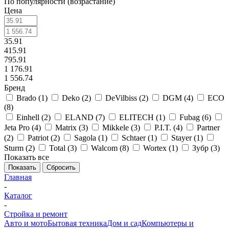
По популярности (возрастание)
Цена
35.91
415.91
795.91
1 176.91
1 556.74
Бренд
Brado (
1
)
Deko (
2
)
DeVilbiss (
2
)
DGM (
4
)
ECO
(
8
)
Einhell (
2
)
ELAND (
7
)
ELITECH (
1
)
Fubag (
6
)
Jeta Pro (
4
)
Matrix (
3
)
Mikkele (
3
)
P.I.T. (
4
)
Partner
(
2
)
Patriot (
2
)
Sagola (
1
)
Schtaer (
1
)
Stayer (
1
)
Sturm (
2
)
Total (
3
)
Walcom (
8
)
Wortex (
1
)
Зубр (
3
)
Показать все
Показать
Сбросить
Главная
-
Каталог
-
Стройка и ремонт
Авто и мото
Бытовая техника
Дом и сад
Компьютеры и