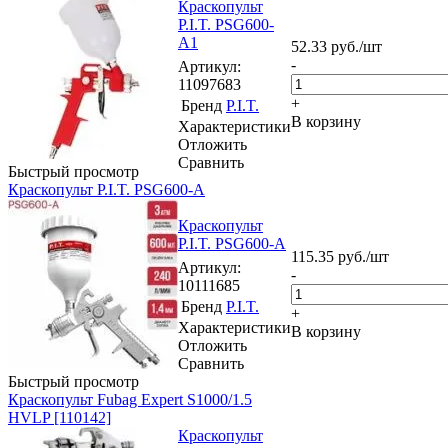
Краскопульт
P.I.T. PSG600-
A1
52.33
руб.
/шт
-
Артикул
:
11097683
+
Бренд
P.I.T.
В корзину
Характеристики
Отложить
Сравнить
Быстрый просмотр
Краскопульт P.I.T. PSG600-A
Краскопульт
P.I.T. PSG600-A
115.35
руб.
/шт
Артикул
:
-
10111685
Бренд
P.I.T.
+
Характеристики
В корзину
Отложить
Сравнить
Быстрый просмотр
Краскопульт Fubag Expert S1000/1.5
HVLP [110142]
Краскопульт