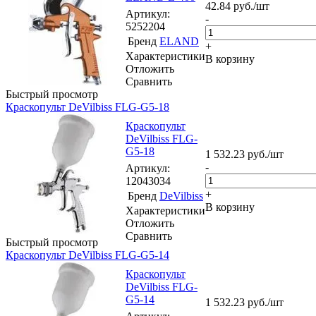
42.84
руб.
/шт
Артикул
:
-
5252204
Бренд
ELAND
+
Характеристики
В корзину
Отложить
Сравнить
Быстрый просмотр
Краскопульт DeVilbiss FLG-G5-18
Краскопульт
DeVilbiss FLG-
G5-18
1 532.23
руб.
/шт
-
Артикул
:
12043034
+
Бренд
DeVilbiss
В корзину
Характеристики
Отложить
Сравнить
Быстрый просмотр
Краскопульт DeVilbiss FLG-G5-14
Краскопульт
DeVilbiss FLG-
G5-14
1 532.23
руб.
/шт
-