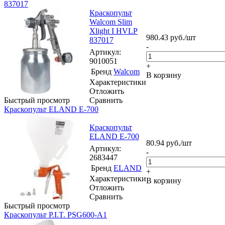
837017
Краскопульт
Walcom Slim
Xlight I HVLP
980.43
руб.
/шт
837017
-
Артикул
:
9010051
+
Бренд
Walcom
В корзину
Характеристики
Отложить
Быстрый просмотр
Сравнить
Краскопульт ELAND E-700
Краскопульт
ELAND E-700
80.94
руб.
/шт
Артикул
:
-
2683447
Бренд
ELAND
+
Характеристики
В корзину
Отложить
Сравнить
Быстрый просмотр
Краскопульт P.I.T. PSG600-A1