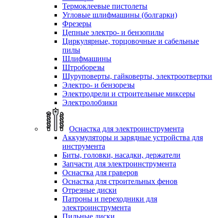
Термоклеевые пистолеты
Угловые шлифмашины (болгарки)
Фрезеры
Цепные электро- и бензопилы
Циркулярные, торцовочные и сабельные
пилы
Шлифмашины
Штроборезы
Шуруповерты, гайковерты, электроотвертки
Электро- и бензорезы
Электродрели и строительные миксеры
Электролобзики
Оснастка для электроинструмента
Аккумуляторы и зарядные устройства для
инструмента
Биты, головки, насадки, держатели
Запчасти для электроинструмента
Оснастка для граверов
Оснастка для строительных фенов
Отрезные диски
Патроны и переходники для
электроинструмента
Пильные диски