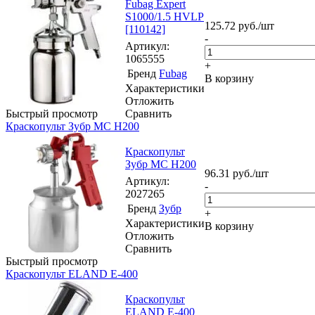
Fubag Expert
S1000/1.5 HVLP
125.72
руб.
/шт
[110142]
-
Артикул
:
1065555
+
Бренд
Fubag
В корзину
Характеристики
Отложить
Быстрый просмотр
Сравнить
Краскопульт Зубр МС Н200
Краскопульт
Зубр МС Н200
96.31
руб.
/шт
Артикул
:
-
2027265
Бренд
Зубр
+
Характеристики
В корзину
Отложить
Сравнить
Быстрый просмотр
Краскопульт ELAND E-400
Краскопульт
ELAND E-400