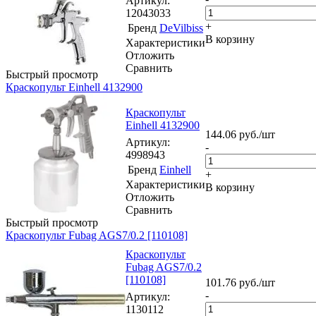
Артикул
:
12043033
+
Бренд
DeVilbiss
В корзину
Характеристики
Отложить
Сравнить
Быстрый просмотр
Краскопульт Einhell 4132900
Краскопульт
Einhell 4132900
144.06
руб.
/шт
Артикул
:
-
4998943
Бренд
Einhell
+
Характеристики
В корзину
Отложить
Сравнить
Быстрый просмотр
Краскопульт Fubag AGS7/0.2 [110108]
Краскопульт
Fubag AGS7/0.2
[110108]
101.76
руб.
/шт
-
Артикул
:
1130112