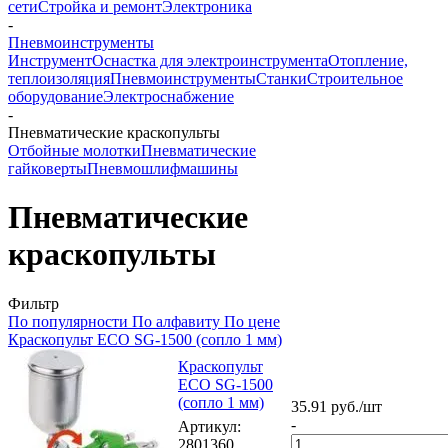
сети
Стройка и ремонт
Электроника
-
Пневмоинструменты
Инструмент
Оснастка для электроинструмента
Отопление,
теплоизоляция
Пневмоинструменты
Станки
Строительное
оборудование
Электроснабжение
-
Пневматические краскопульты
Отбойные молотки
Пневматические
гайковерты
Пневмошлифмашины
Пневматические
краскопульты
Фильтр
По популярности
По алфавиту
По цене
Краскопульт ECO SG-1500 (сопло 1 мм)
Краскопульт
ECO SG-1500
(сопло 1 мм)
35.91
руб.
/шт
-
Артикул
:
2801360