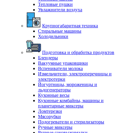
Тепловые пушки
Увлажнители воздуха
Крупногабаритная техника
Стиральные машины
Холодильники
Подготовка и обработка продуктов
Блендеры
Вакуумные упаковщики
Вспениватели молока
Измельчители, электроперечницы и
электротерки
Йогуртницы, мороженицы и
льдогенераторы
Кухонные весы
Кухонные комбайны, машины и
планетарные миксеры
Ломтерезки
Мясорубки
Подогреватели и стерилизаторы
Ручные миксеры
Ручные соковыжималки