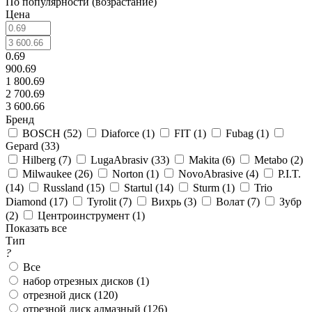
По популярности (возрастание)
Цена
0.69
900.69
1 800.69
2 700.69
3 600.66
Бренд
BOSCH (
52
)
Diaforce (
1
)
FIT (
1
)
Fubag (
1
)
Gepard (
33
)
Hilberg (
7
)
LugaAbrasiv (
33
)
Makita (
6
)
Metabo (
2
)
Milwaukee (
26
)
Norton (
1
)
NovoAbrasive (
4
)
P.I.T.
(
14
)
Russland (
15
)
Startul (
14
)
Sturm (
1
)
Trio
Diamond (
17
)
Tyrolit (
7
)
Вихрь (
3
)
Волат (
7
)
Зубр
(
2
)
Центроинструмент (
1
)
Показать все
Тип
?
Все
набор отрезных дисков (
1
)
отрезной диск (
120
)
отрезной диск алмазный (
126
)