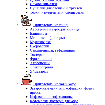
Соковыжималки
Сушилки для овощей и фруктов
Терки, измельчители, овощерезки
Приготовление пищи
Аэрогрили и аэрофритюрницы
Блинницы
Мини-печи (ростеры)
Мультиварки
Скороварки
Сэндвичницы, вафельницы
Тостеры
Фритюрницы
Хлебопечки
Электрогрили
Яйцеварки
Приготовление чая и кофе
Заварочные чайники, кофеварки, френч-
прессы
Кофеварки и кофемашины
Кофемолки, ростеры для кофе