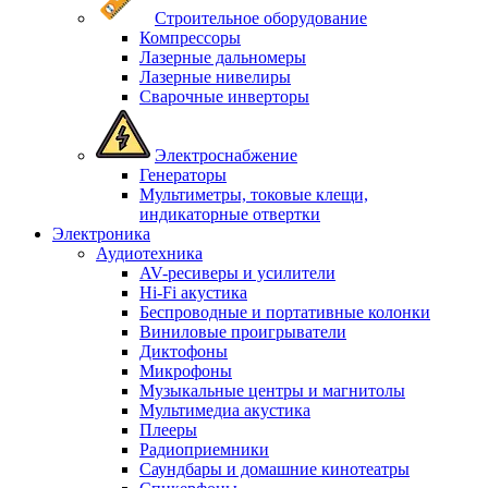
Строительное оборудование
Компрессоры
Лазерные дальномеры
Лазерные нивелиры
Сварочные инверторы
Электроснабжение
Генераторы
Мультиметры, токовые клещи,
индикаторные отвертки
Электроника
Аудиотехника
AV-ресиверы и усилители
Hi-Fi акустика
Беспроводные и портативные колонки
Виниловые проигрыватели
Диктофоны
Микрофоны
Музыкальные центры и магнитолы
Мультимедиа акустика
Плееры
Радиоприемники
Саундбары и домашние кинотеатры