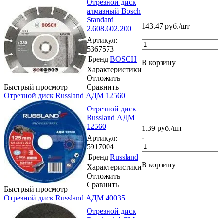
Отрезной диск
алмазный Bosch
Standard
143.47
руб.
/шт
2.608.602.200
-
Артикул
:
5367573
+
Бренд
BOSCH
В корзину
Характеристики
Отложить
Быстрый просмотр
Сравнить
Отрезной диск Russland АДМ 12560
Отрезной диск
Russland АДМ
12560
1.39
руб.
/шт
-
Артикул
:
5917004
+
Бренд
Russland
В корзину
Характеристики
Отложить
Сравнить
Быстрый просмотр
Отрезной диск Russland АДМ 40035
Отрезной диск