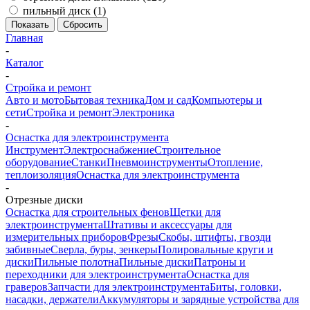
пильный диск (
1
)
Показать
Сбросить
Главная
-
Каталог
-
Стройка и ремонт
Авто и мото
Бытовая техника
Дом и сад
Компьютеры и
сети
Стройка и ремонт
Электроника
-
Оснастка для электроинструмента
Инструмент
Электроснабжение
Строительное
оборудование
Станки
Пневмоинструменты
Отопление,
теплоизоляция
Оснастка для электроинструмента
-
Отрезные диски
Оснастка для строительных фенов
Щетки для
электроинструмента
Штативы и аксессуары для
измерительных приборов
Фрезы
Скобы, штифты, гвозди
забивные
Сверла, буры, зенкеры
Полировальные круги и
диски
Пильные полотна
Пильные диски
Патроны и
переходники для электроинструмента
Оснастка для
граверов
Запчасти для электроинструмента
Биты, головки,
насадки, держатели
Аккумуляторы и зарядные устройства для