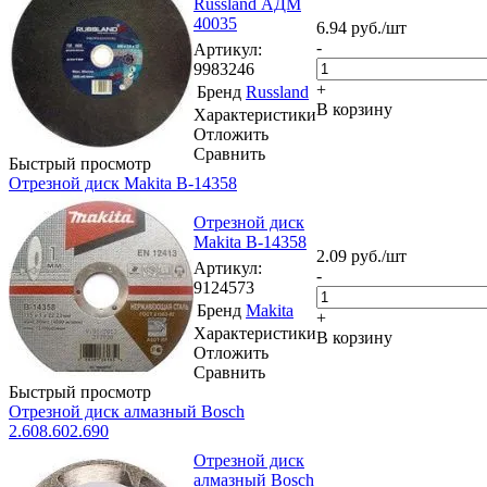
Russland АДМ
40035
6.94
руб.
/шт
-
Артикул
:
9983246
+
Бренд
Russland
В корзину
Характеристики
Отложить
Сравнить
Быстрый просмотр
Отрезной диск Makita B-14358
Отрезной диск
Makita B-14358
2.09
руб.
/шт
Артикул
:
-
9124573
Бренд
Makita
+
Характеристики
В корзину
Отложить
Сравнить
Быстрый просмотр
Отрезной диск алмазный Bosch
2.608.602.690
Отрезной диск
алмазный Bosch