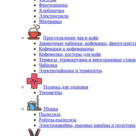
Фритюрницы
Хлебопечки
Электрогрили
Яйцеварки
Приготовление чая и кофе
Заварочные чайники, кофеварки, френч-прес
Кофеварки и кофемашины
Кофемолки, ростеры для кофе
Термосы, термокружки и многоразовые стака
Чайники
Электрочайники и термопоты
Техника для здоровья
Тонометры
Уборка
Пылесосы
Роботы-пылесосы
Электрошвабры, паровые швабры и полотеры