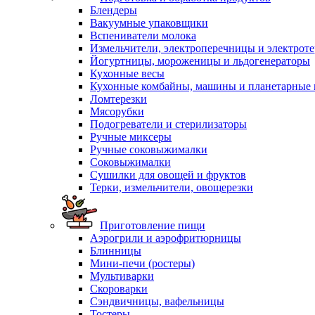
Блендеры
Вакуумные упаковщики
Вспениватели молока
Измельчители, электроперечницы и электрот
Йогуртницы, мороженицы и льдогенераторы
Кухонные весы
Кухонные комбайны, машины и планетарные
Ломтерезки
Мясорубки
Подогреватели и стерилизаторы
Ручные миксеры
Ручные соковыжималки
Соковыжималки
Сушилки для овощей и фруктов
Терки, измельчители, овощерезки
Приготовление пищи
Аэрогрили и аэрофритюрницы
Блинницы
Мини-печи (ростеры)
Мультиварки
Скороварки
Сэндвичницы, вафельницы
Тостеры