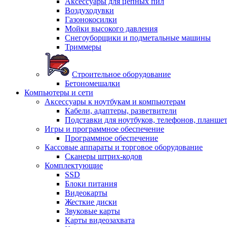
Аксессуары для цепных пил
Воздуходувки
Газонокосилки
Мойки высокого давления
Снегоуборщики и подметальные машины
Триммеры
Строительное оборудование
Бетономешалки
Компьютеры и сети
Аксессуары к ноутбукам и компьютерам
Кабели, адаптеры, разветвители
Подставки для ноутбуков, телефонов, планше
Игры и программное обеспечение
Программное обеспечение
Кассовые аппараты и торговое оборудование
Сканеры штрих-кодов
Комплектующие
SSD
Блоки питания
Видеокарты
Жесткие диски
Звуковые карты
Карты видеозахвата