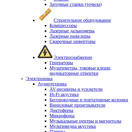
Заточные станки (точила)
Строительное оборудование
Компрессоры
Лазерные дальномеры
Лазерные нивелиры
Сварочные инверторы
Электроснабжение
Генераторы
Мультиметры, токовые клещи,
индикаторные отвертки
Электроника
Аудиотехника
AV-ресиверы и усилители
Hi-Fi акустика
Беспроводные и портативные колонки
Виниловые проигрыватели
Диктофоны
Микрофоны
Музыкальные центры и магнитолы
Мультимедиа акустика
Плееры