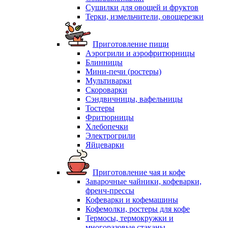
Сушилки для овощей и фруктов
Терки, измельчители, овощерезки
Приготовление пищи
Аэрогрили и аэрофритюрницы
Блинницы
Мини-печи (ростеры)
Мультиварки
Скороварки
Сэндвичницы, вафельницы
Тостеры
Фритюрницы
Хлебопечки
Электрогрили
Яйцеварки
Приготовление чая и кофе
Заварочные чайники, кофеварки,
френч-прессы
Кофеварки и кофемашины
Кофемолки, ростеры для кофе
Термосы, термокружки и
многоразовые стаканы