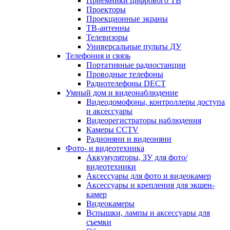
Приемники цифрового ТВ
Проекторы
Проекционные экраны
ТВ-антенны
Телевизоры
Универсальные пульты ДУ
Телефония и связь
Портативные радиостанции
Проводные телефоны
Радиотелефоны DECT
Умный дом и видеонаблюдение
Видеодомофоны, контроллеры доступа
и аксессуары
Видеорегистраторы наблюдения
Камеры CCTV
Радионяни и видеоняни
Фото- и видеотехника
Аккумуляторы, ЗУ для фото/
видеотехники
Аксессуары для фото и видеокамер
Аксессуары и крепления для экшен-
камер
Видеокамеры
Вспышки, лампы и аксессуары для
съемки