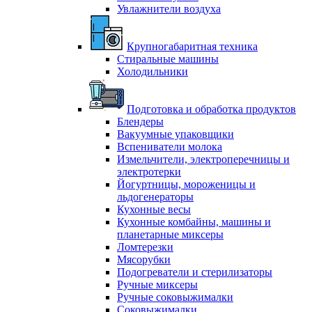
Увлажнители воздуха
Крупногабаритная техника
Стиральные машины
Холодильники
Подготовка и обработка продуктов
Блендеры
Вакуумные упаковщики
Вспениватели молока
Измельчители, электроперечницы и
электротерки
Йогуртницы, мороженицы и
льдогенераторы
Кухонные весы
Кухонные комбайны, машины и
планетарные миксеры
Ломтерезки
Мясорубки
Подогреватели и стерилизаторы
Ручные миксеры
Ручные соковыжималки
Соковыжималки