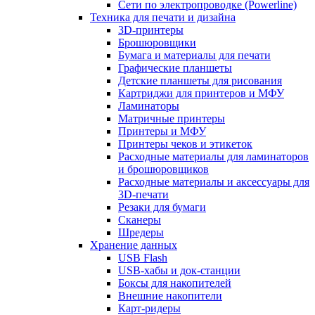
Сети по электропроводке (Powerline)
Техника для печати и дизайна
3D-принтеры
Брошюровщики
Бумага и материалы для печати
Графические планшеты
Детские планшеты для рисования
Картриджи для принтеров и МФУ
Ламинаторы
Матричные принтеры
Принтеры и МФУ
Принтеры чеков и этикеток
Расходные материалы для ламинаторов
и брошюровщиков
Расходные материалы и аксессуары для
3D-печати
Резаки для бумаги
Сканеры
Шредеры
Хранение данных
USB Flash
USB-хабы и док-станции
Боксы для накопителей
Внешние накопители
Карт-ридеры