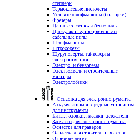
степлеры
Термоклеевые пистолеты
Угловые шлифмашины (болгарки)
Фрезеры
Цепные электро- и бензопилы
Циркулярные, торцовочные и
сабельные пилы
Шлифмашины
Штроборезы
Шуруповерты, гайковерты,
электроотвертки
Электро- и бензорезы
Электродрели и строительные
миксеры
Электролобзики
Оснастка для электроинструмента
Аккумуляторы и зарядные устройства
для инструмента
Биты, головки, насадки, держатели
Запчасти для электроинструмента
Оснастка для граверов
Оснастка для строительных фенов
Отрезные диски