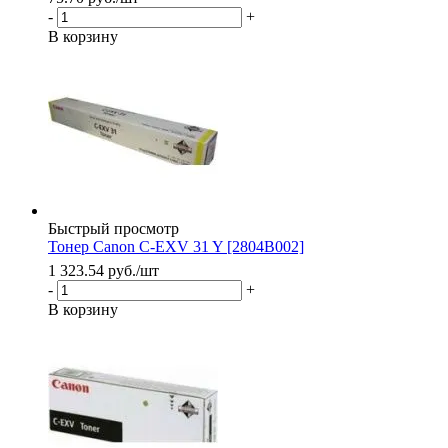
-
+
В корзину
Быстрый просмотр
Тонер Canon C-EXV 31 Y [2804B002]
1 323.54
руб.
/шт
-
+
В корзину