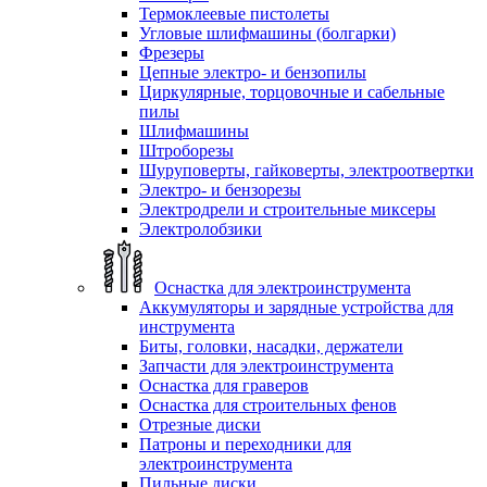
Термоклеевые пистолеты
Угловые шлифмашины (болгарки)
Фрезеры
Цепные электро- и бензопилы
Циркулярные, торцовочные и сабельные
пилы
Шлифмашины
Штроборезы
Шуруповерты, гайковерты, электроотвертки
Электро- и бензорезы
Электродрели и строительные миксеры
Электролобзики
Оснастка для электроинструмента
Аккумуляторы и зарядные устройства для
инструмента
Биты, головки, насадки, держатели
Запчасти для электроинструмента
Оснастка для граверов
Оснастка для строительных фенов
Отрезные диски
Патроны и переходники для
электроинструмента
Пильные диски