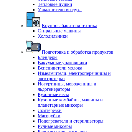
Тепловые пушки
Увлажнители воздуха
Крупногабаритная техника
Стиральные машины
Холодильники
Подготовка и обработка продуктов
Блендеры
Вакуумные упаковщики
Вспениватели молока
Измельчители, электроперечницы и
электротерки
Йогуртницы, мороженицы и
льдогенераторы
Кухонные весы
Кухонные комбайны, машины и
планетарные миксеры
Ломтерезки
Мясорубки
Подогреватели и стерилизаторы
Ручные миксеры
Ручные соковыжималки