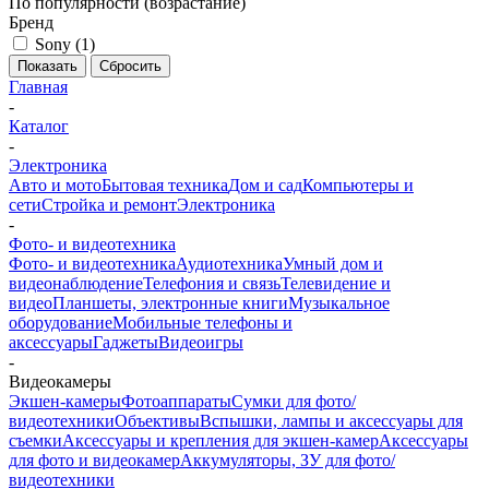
По популярности (возрастание)
Бренд
Sony (
1
)
Показать
Сбросить
Главная
-
Каталог
-
Электроника
Авто и мото
Бытовая техника
Дом и сад
Компьютеры и
сети
Стройка и ремонт
Электроника
-
Фото- и видеотехника
Фото- и видеотехника
Аудиотехника
Умный дом и
видеонаблюдение
Телефония и связь
Телевидение и
видео
Планшеты, электронные книги
Музыкальное
оборудование
Мобильные телефоны и
аксессуары
Гаджеты
Видеоигры
-
Видеокамеры
Экшен-камеры
Фотоаппараты
Сумки для фото/
видеотехники
Объективы
Вспышки, лампы и аксессуары для
съемки
Аксессуары и крепления для экшен-камер
Аксессуары
для фото и видеокамер
Аккумуляторы, ЗУ для фото/
видеотехники