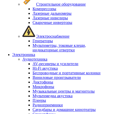
Строительное оборудование
Компрессоры
Лазерные дальномеры
Лазерные нивелиры
Сварочные инверторы
Электроснабжение
Генераторы
Мультиметры, токовые клещи,
индикаторные отвертки
Электроника
Аудиотехника
AV-ресиверы и усилители
Hi-Fi акустика
Беспроводные и портативные колонки
Виниловые проигрыватели
Диктофоны
Микрофоны
Музыкальные центры и магнитолы
Мультимедиа акустика
Плееры
Радиоприемники
Саундбары и домашние кинотеатры