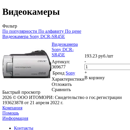
Видеокамеры
Фильтр
По популярности
По алфавиту
По цене
Видеокамера Sony DCR-SR45E
Видеокамера
Sony DCR-
SR45E
193.23
руб.
/шт
-
Артикул
:
369677
+
Бренд
Sony
В корзину
Характеристики
Отложить
Сравнить
Быстрый просмотр
2026 © ООО ИТОМОРИ: Свидетельство о гос.регистрации
193623878 от 21 апреля 2022 г.
Компания
Помощь
Информация
Контакты