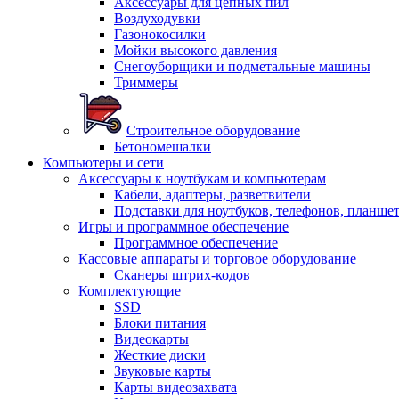
Аксессуары для цепных пил
Воздуходувки
Газонокосилки
Мойки высокого давления
Снегоуборщики и подметальные машины
Триммеры
Строительное оборудование
Бетономешалки
Компьютеры и сети
Аксессуары к ноутбукам и компьютерам
Кабели, адаптеры, разветвители
Подставки для ноутбуков, телефонов, планше
Игры и программное обеспечение
Программное обеспечение
Кассовые аппараты и торговое оборудование
Сканеры штрих-кодов
Комплектующие
SSD
Блоки питания
Видеокарты
Жесткие диски
Звуковые карты
Карты видеозахвата