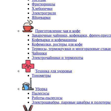
Фритюрницы
Хлебопечки
Электрогрили
Яйцеварки
Приготовление чая и кофе
Заварочные чайники, кофеварки, френч-прес
Кофеварки и кофемашины
Кофемолки, ростеры для кофе
Термосы, термокружки и многоразовые стака
Чайники
Электрочайники и термопоты
Техника для здоровья
Тонометры
Уборка
Пылесосы
Роботы-пылесосы
Электрошвабры, паровые швабры и полотеры