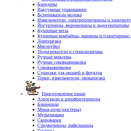
Блендеры
Вакуумные упаковщики
Вспениватели молока
Измельчители, электроперечницы и электрот
Йогуртницы, мороженицы и льдогенераторы
Кухонные весы
Кухонные комбайны, машины и планетарные
Ломтерезки
Мясорубки
Подогреватели и стерилизаторы
Ручные миксеры
Ручные соковыжималки
Соковыжималки
Сушилки для овощей и фруктов
Терки, измельчители, овощерезки
Приготовление пищи
Аэрогрили и аэрофритюрницы
Блинницы
Мини-печи (ростеры)
Мультиварки
Скороварки
Сэндвичницы, вафельницы
Тостеры