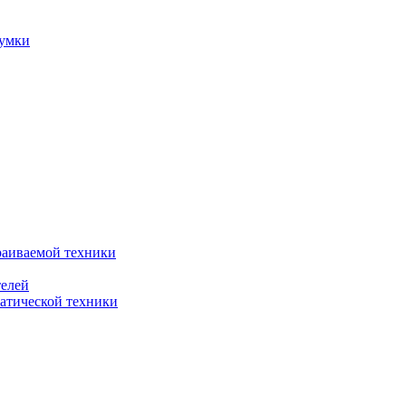
сумки
раиваемой техники
телей
атической техники