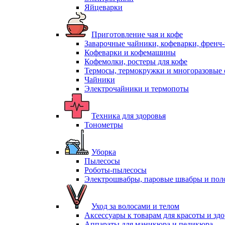
Яйцеварки
Приготовление чая и кофе
Заварочные чайники, кофеварки, френч
Кофеварки и кофемашины
Кофемолки, ростеры для кофе
Термосы, термокружки и многоразовые 
Чайники
Электрочайники и термопоты
Техника для здоровья
Тонометры
Уборка
Пылесосы
Роботы-пылесосы
Электрошвабры, паровые швабры и пол
Уход за волосами и телом
Аксессуары к товарам для красоты и зд
Аппараты для маникюра и педикюра