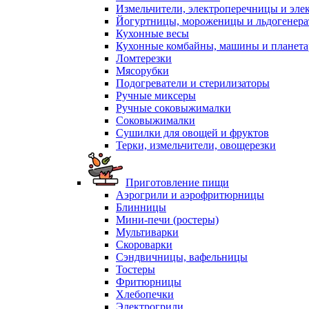
Измельчители, электроперечницы и эле
Йогуртницы, мороженицы и льдогенер
Кухонные весы
Кухонные комбайны, машины и планет
Ломтерезки
Мясорубки
Подогреватели и стерилизаторы
Ручные миксеры
Ручные соковыжималки
Соковыжималки
Сушилки для овощей и фруктов
Терки, измельчители, овощерезки
Приготовление пищи
Аэрогрили и аэрофритюрницы
Блинницы
Мини-печи (ростеры)
Мультиварки
Скороварки
Сэндвичницы, вафельницы
Тостеры
Фритюрницы
Хлебопечки
Электрогрили