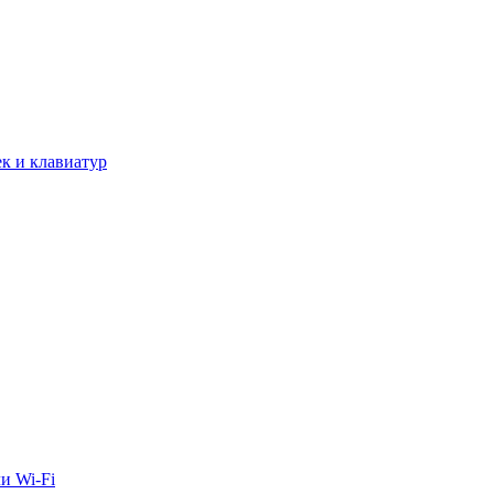
к и клавиатур
и Wi-Fi