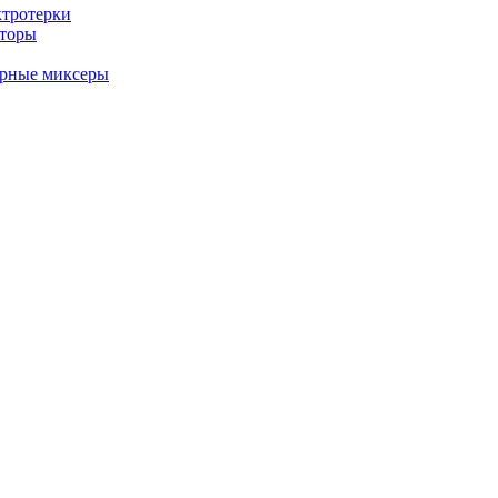
ктротерки
аторы
арные миксеры