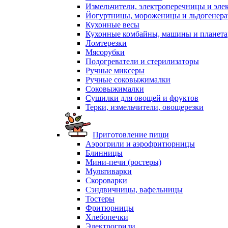
Измельчители, электроперечницы и эле
Йогуртницы, мороженицы и льдогенер
Кухонные весы
Кухонные комбайны, машины и планет
Ломтерезки
Мясорубки
Подогреватели и стерилизаторы
Ручные миксеры
Ручные соковыжималки
Соковыжималки
Сушилки для овощей и фруктов
Терки, измельчители, овощерезки
Приготовление пищи
Аэрогрили и аэрофритюрницы
Блинницы
Мини-печи (ростеры)
Мультиварки
Скороварки
Сэндвичницы, вафельницы
Тостеры
Фритюрницы
Хлебопечки
Электрогрили