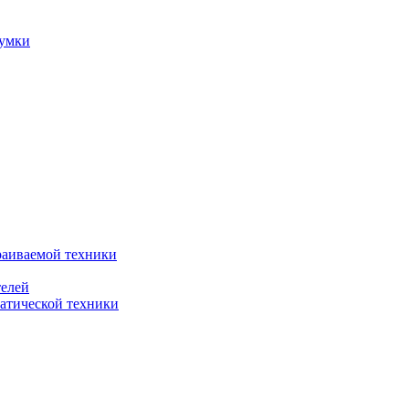
сумки
раиваемой техники
телей
атической техники