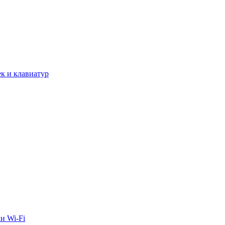
к и клавиатур
и Wi-Fi