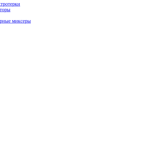
ктротерки
аторы
арные миксеры