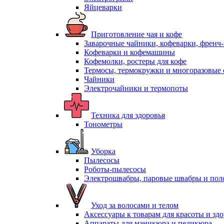
Яйцеварки
Приготовление чая и кофе
Заварочные чайники, кофеварки, френч
Кофеварки и кофемашины
Кофемолки, ростеры для кофе
Термосы, термокружки и многоразовые 
Чайники
Электрочайники и термопоты
Техника для здоровья
Тонометры
Уборка
Пылесосы
Роботы-пылесосы
Электрошвабры, паровые швабры и пол
Уход за волосами и телом
Аксессуары к товарам для красоты и зд
Аппараты для маникюра и педикюра