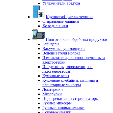
Увлажнители воздуха
Крупногабаритная техника
Стиральные машины
Холодильники
Подготовка и обработка продуктов
Блендеры
Вакуумные упаковщики
Вспениватели молока
Измельчители, электроперечницы и
электротерки
Йогуртницы, мороженицы и
льдогенераторы
Кухонные весы
Кухонные комбайны, машины и
планетарные миксеры
Ломтерезки
Мясорубки
Подогреватели и стерилизаторы
Ручные миксеры
Ручные соковыжималки
Соковыжималки