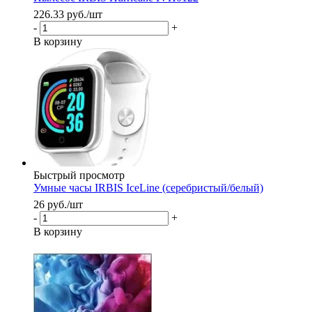
226.33
руб.
/шт
-
+
В корзину
Быстрый просмотр
Умные часы IRBIS IceLine (серебристый/белый)
26
руб.
/шт
-
+
В корзину