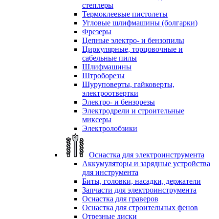
степлеры
Термоклеевые пистолеты
Угловые шлифмашины (болгарки)
Фрезеры
Цепные электро- и бензопилы
Циркулярные, торцовочные и
сабельные пилы
Шлифмашины
Штроборезы
Шуруповерты, гайковерты,
электроотвертки
Электро- и бензорезы
Электродрели и строительные
миксеры
Электролобзики
Оснастка для электроинструмента
Аккумуляторы и зарядные устройства
для инструмента
Биты, головки, насадки, держатели
Запчасти для электроинструмента
Оснастка для граверов
Оснастка для строительных фенов
Отрезные диски