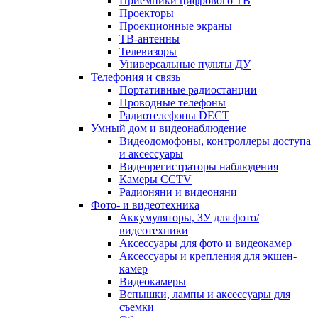
Приемники цифрового ТВ
Проекторы
Проекционные экраны
ТВ-антенны
Телевизоры
Универсальные пульты ДУ
Телефония и связь
Портативные радиостанции
Проводные телефоны
Радиотелефоны DECT
Умный дом и видеонаблюдение
Видеодомофоны, контроллеры доступа
и аксессуары
Видеорегистраторы наблюдения
Камеры CCTV
Радионяни и видеоняни
Фото- и видеотехника
Аккумуляторы, ЗУ для фото/
видеотехники
Аксессуары для фото и видеокамер
Аксессуары и крепления для экшен-
камер
Видеокамеры
Вспышки, лампы и аксессуары для
съемки