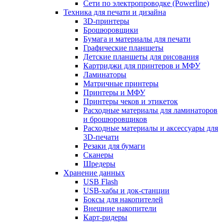
Сети по электропроводке (Powerline)
Техника для печати и дизайна
3D-принтеры
Брошюровщики
Бумага и материалы для печати
Графические планшеты
Детские планшеты для рисования
Картриджи для принтеров и МФУ
Ламинаторы
Матричные принтеры
Принтеры и МФУ
Принтеры чеков и этикеток
Расходные материалы для ламинаторов
и брошюровщиков
Расходные материалы и аксессуары для
3D-печати
Резаки для бумаги
Сканеры
Шредеры
Хранение данных
USB Flash
USB-хабы и док-станции
Боксы для накопителей
Внешние накопители
Карт-ридеры