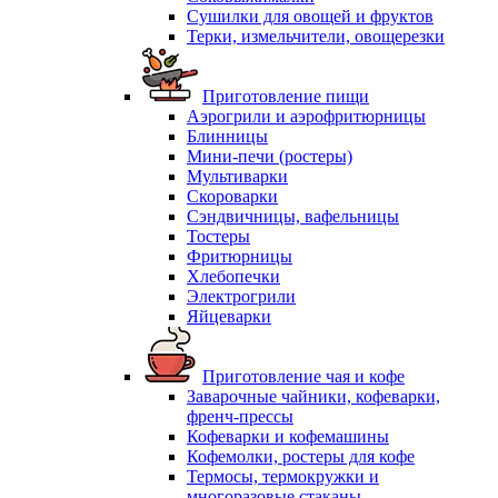
Сушилки для овощей и фруктов
Терки, измельчители, овощерезки
Приготовление пищи
Аэрогрили и аэрофритюрницы
Блинницы
Мини-печи (ростеры)
Мультиварки
Скороварки
Сэндвичницы, вафельницы
Тостеры
Фритюрницы
Хлебопечки
Электрогрили
Яйцеварки
Приготовление чая и кофе
Заварочные чайники, кофеварки,
френч-прессы
Кофеварки и кофемашины
Кофемолки, ростеры для кофе
Термосы, термокружки и
многоразовые стаканы