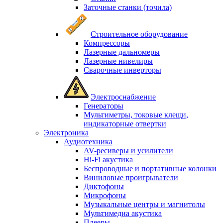
Заточные станки (точила)
Строительное оборудование
Компрессоры
Лазерные дальномеры
Лазерные нивелиры
Сварочные инверторы
Электроснабжение
Генераторы
Мультиметры, токовые клещи,
индикаторные отвертки
Электроника
Аудиотехника
AV-ресиверы и усилители
Hi-Fi акустика
Беспроводные и портативные колонки
Виниловые проигрыватели
Диктофоны
Микрофоны
Музыкальные центры и магнитолы
Мультимедиа акустика
Плееры