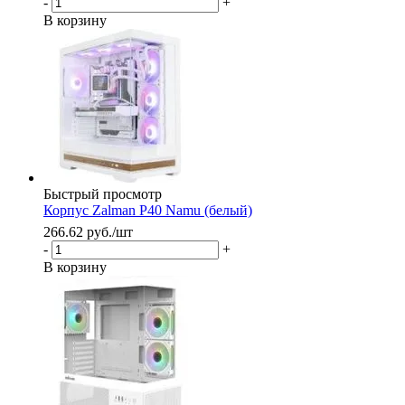
-
+
В корзину
Быстрый просмотр
Корпус Zalman P40 Namu (белый)
266.62
руб.
/шт
-
+
В корзину