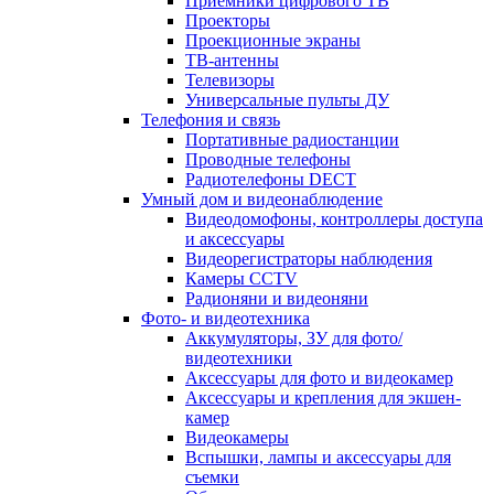
Приемники цифрового ТВ
Проекторы
Проекционные экраны
ТВ-антенны
Телевизоры
Универсальные пульты ДУ
Телефония и связь
Портативные радиостанции
Проводные телефоны
Радиотелефоны DECT
Умный дом и видеонаблюдение
Видеодомофоны, контроллеры доступа
и аксессуары
Видеорегистраторы наблюдения
Камеры CCTV
Радионяни и видеоняни
Фото- и видеотехника
Аккумуляторы, ЗУ для фото/
видеотехники
Аксессуары для фото и видеокамер
Аксессуары и крепления для экшен-
камер
Видеокамеры
Вспышки, лампы и аксессуары для
съемки