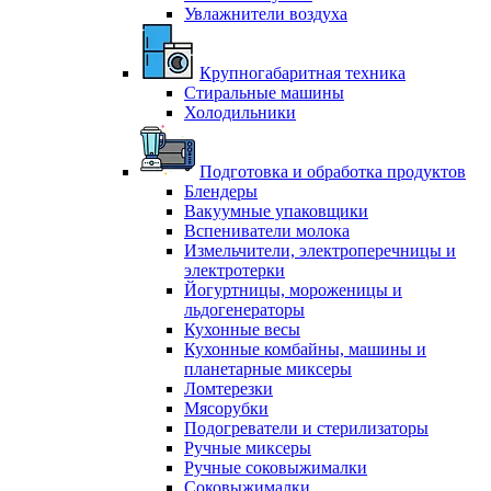
Увлажнители воздуха
Крупногабаритная техника
Стиральные машины
Холодильники
Подготовка и обработка продуктов
Блендеры
Вакуумные упаковщики
Вспениватели молока
Измельчители, электроперечницы и
электротерки
Йогуртницы, мороженицы и
льдогенераторы
Кухонные весы
Кухонные комбайны, машины и
планетарные миксеры
Ломтерезки
Мясорубки
Подогреватели и стерилизаторы
Ручные миксеры
Ручные соковыжималки
Соковыжималки