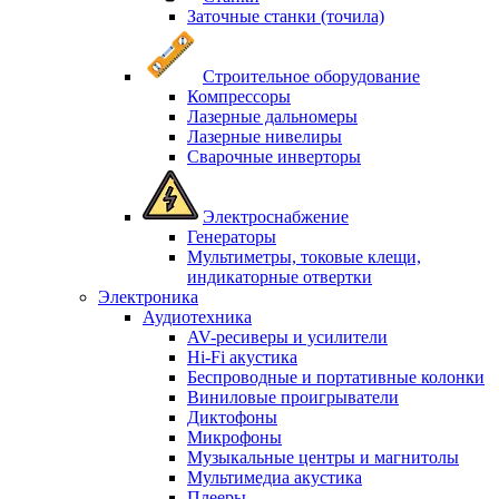
Заточные станки (точила)
Строительное оборудование
Компрессоры
Лазерные дальномеры
Лазерные нивелиры
Сварочные инверторы
Электроснабжение
Генераторы
Мультиметры, токовые клещи,
индикаторные отвертки
Электроника
Аудиотехника
AV-ресиверы и усилители
Hi-Fi акустика
Беспроводные и портативные колонки
Виниловые проигрыватели
Диктофоны
Микрофоны
Музыкальные центры и магнитолы
Мультимедиа акустика
Плееры