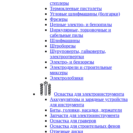
степлеры
Термоклеевые пистолеты
Угловые шлифмашины (болгарки)
Фрезеры
Цепные электро- и бензопилы
Циркулярные, торцовочные и
сабельные пилы
Шлифмашины
Штроборезы
Шуруповерты, гайковерты,
электроотвертки
Электро- и бензорезы
Электродрели и строительные
миксеры
Электролобзики
Оснастка для электроинструмента
Аккумуляторы и зарядные устройства
для инструмента
Биты, головки, насадки, держатели
Запчасти для электроинструмента
Оснастка для граверов
Оснастка для строительных фенов
Отрезные диски