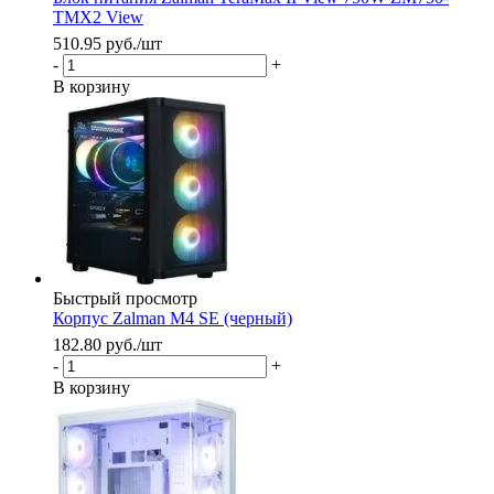
TMX2 View
510.95
руб.
/шт
-
+
В корзину
Быстрый просмотр
Корпус Zalman M4 SE (черный)
182.80
руб.
/шт
-
+
В корзину