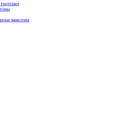
ктротерки
аторы
арные миксеры