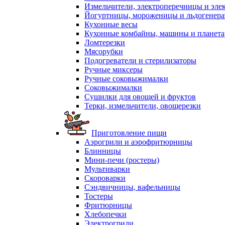
Измельчители, электроперечницы и эле
Йогуртницы, мороженицы и льдогенер
Кухонные весы
Кухонные комбайны, машины и планет
Ломтерезки
Мясорубки
Подогреватели и стерилизаторы
Ручные миксеры
Ручные соковыжималки
Соковыжималки
Сушилки для овощей и фруктов
Терки, измельчители, овощерезки
Приготовление пищи
Аэрогрили и аэрофритюрницы
Блинницы
Мини-печи (ростеры)
Мультиварки
Скороварки
Сэндвичницы, вафельницы
Тостеры
Фритюрницы
Хлебопечки
Электрогрили