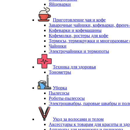
Яйцеварки
Приготовление чая и кофе
Заварочные чайники, кофеварки, френч
Кофеварки и кофемашины
Кофемолки, ростеры для кофе
Термосы, термокружки и многоразовые 
Чайники
Электрочайники и термопоты
Техника для здоровья
Тонометры
Уборка
Пылесосы
Роботы-пылесосы
Электрошвабры, паровые швабры и пол
Уход за волосами и телом
Аксессуары к товарам для красоты и зд
Аппараты для маникюра и педикюра