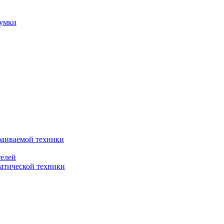
сумки
раиваемой техники
телей
атической техники