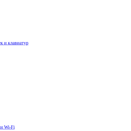
к и клавиатур
и Wi-Fi