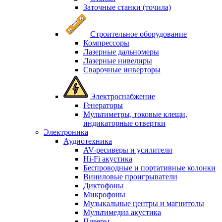
Заточные станки (точила)
Строительное оборудование
Компрессоры
Лазерные дальномеры
Лазерные нивелиры
Сварочные инверторы
Электроснабжение
Генераторы
Мультиметры, токовые клещи,
индикаторные отвертки
Электроника
Аудиотехника
AV-ресиверы и усилители
Hi-Fi акустика
Беспроводные и портативные колонки
Виниловые проигрыватели
Диктофоны
Микрофоны
Музыкальные центры и магнитолы
Мультимедиа акустика
Плееры