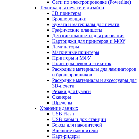
Сети по электропроводке (Powerline)
Техника для печати и дизайна
3D-принтеры
Брошюровщики
Бумага и материалы для печати
Графические планшеты
Детские планшеты для рисования
Картриджи для принтеров и МФУ
Ламинаторы
Матричные принтеры
Принтеры и МФУ
Принтеры чеков и этикеток
Расходные материалы для ламинаторов
и брошюровщиков
Расходные материалы и аксессуары для
3D-печати
Резаки для бумаги
Сканеры
Шредеры
Хранение данных
USB Flash
USB-хабы и док-станции
Боксы для накопителей
Внешние накопители
Карт-ридеры