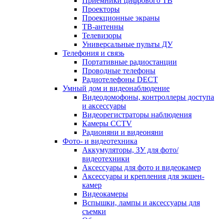
Приемники цифрового ТВ
Проекторы
Проекционные экраны
ТВ-антенны
Телевизоры
Универсальные пульты ДУ
Телефония и связь
Портативные радиостанции
Проводные телефоны
Радиотелефоны DECT
Умный дом и видеонаблюдение
Видеодомофоны, контроллеры доступа
и аксессуары
Видеорегистраторы наблюдения
Камеры CCTV
Радионяни и видеоняни
Фото- и видеотехника
Аккумуляторы, ЗУ для фото/
видеотехники
Аксессуары для фото и видеокамер
Аксессуары и крепления для экшен-
камер
Видеокамеры
Вспышки, лампы и аксессуары для
съемки