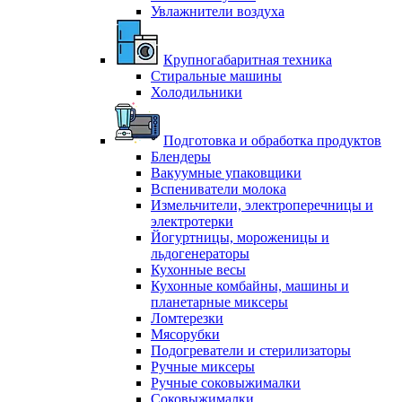
Увлажнители воздуха
Крупногабаритная техника
Стиральные машины
Холодильники
Подготовка и обработка продуктов
Блендеры
Вакуумные упаковщики
Вспениватели молока
Измельчители, электроперечницы и
электротерки
Йогуртницы, мороженицы и
льдогенераторы
Кухонные весы
Кухонные комбайны, машины и
планетарные миксеры
Ломтерезки
Мясорубки
Подогреватели и стерилизаторы
Ручные миксеры
Ручные соковыжималки
Соковыжималки