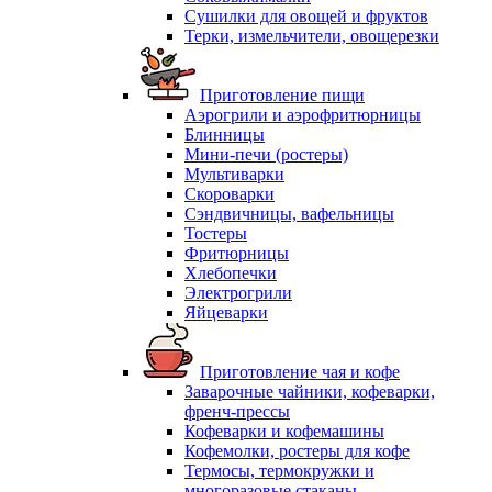
Сушилки для овощей и фруктов
Терки, измельчители, овощерезки
Приготовление пищи
Аэрогрили и аэрофритюрницы
Блинницы
Мини-печи (ростеры)
Мультиварки
Скороварки
Сэндвичницы, вафельницы
Тостеры
Фритюрницы
Хлебопечки
Электрогрили
Яйцеварки
Приготовление чая и кофе
Заварочные чайники, кофеварки,
френч-прессы
Кофеварки и кофемашины
Кофемолки, ростеры для кофе
Термосы, термокружки и
многоразовые стаканы