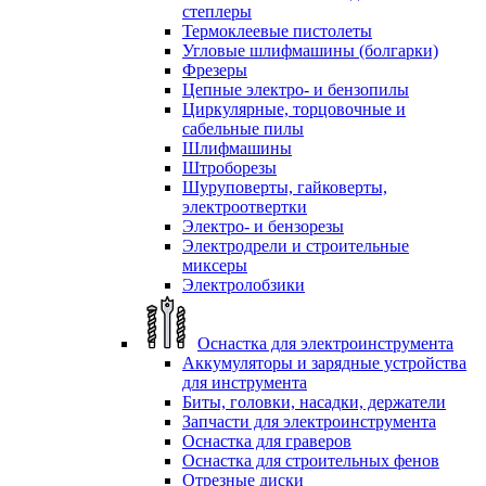
степлеры
Термоклеевые пистолеты
Угловые шлифмашины (болгарки)
Фрезеры
Цепные электро- и бензопилы
Циркулярные, торцовочные и
сабельные пилы
Шлифмашины
Штроборезы
Шуруповерты, гайковерты,
электроотвертки
Электро- и бензорезы
Электродрели и строительные
миксеры
Электролобзики
Оснастка для электроинструмента
Аккумуляторы и зарядные устройства
для инструмента
Биты, головки, насадки, держатели
Запчасти для электроинструмента
Оснастка для граверов
Оснастка для строительных фенов
Отрезные диски