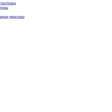
ктротерки
аторы
арные миксеры