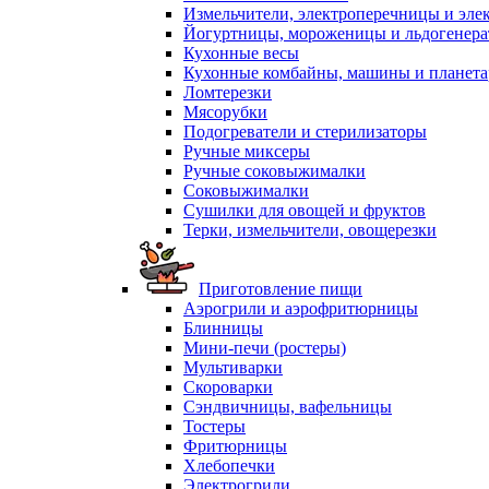
Измельчители, электроперечницы и эле
Йогуртницы, мороженицы и льдогенер
Кухонные весы
Кухонные комбайны, машины и планет
Ломтерезки
Мясорубки
Подогреватели и стерилизаторы
Ручные миксеры
Ручные соковыжималки
Соковыжималки
Сушилки для овощей и фруктов
Терки, измельчители, овощерезки
Приготовление пищи
Аэрогрили и аэрофритюрницы
Блинницы
Мини-печи (ростеры)
Мультиварки
Скороварки
Сэндвичницы, вафельницы
Тостеры
Фритюрницы
Хлебопечки
Электрогрили