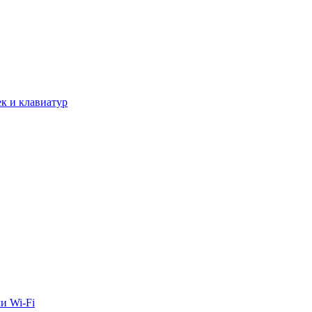
к и клавиатур
и Wi-Fi