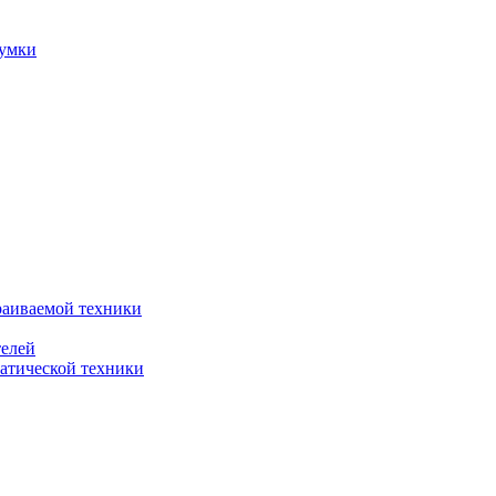
сумки
раиваемой техники
телей
атической техники