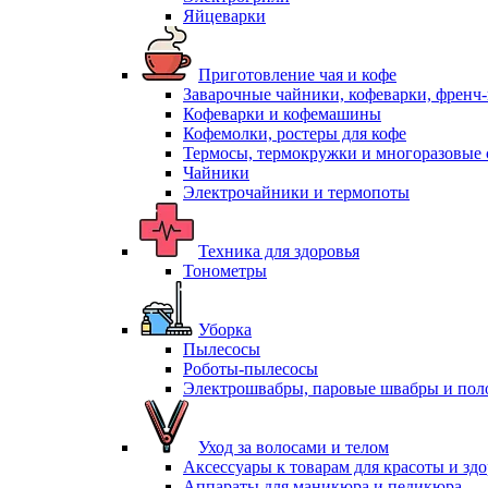
Яйцеварки
Приготовление чая и кофе
Заварочные чайники, кофеварки, френч
Кофеварки и кофемашины
Кофемолки, ростеры для кофе
Термосы, термокружки и многоразовые 
Чайники
Электрочайники и термопоты
Техника для здоровья
Тонометры
Уборка
Пылесосы
Роботы-пылесосы
Электрошвабры, паровые швабры и пол
Уход за волосами и телом
Аксессуары к товарам для красоты и зд
Аппараты для маникюра и педикюра