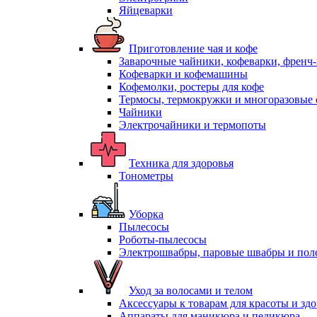
Яйцеварки
Приготовление чая и кофе
Заварочные чайники, кофеварки, френч
Кофеварки и кофемашины
Кофемолки, ростеры для кофе
Термосы, термокружки и многоразовые 
Чайники
Электрочайники и термопоты
Техника для здоровья
Тонометры
Уборка
Пылесосы
Роботы-пылесосы
Электрошвабры, паровые швабры и пол
Уход за волосами и телом
Аксессуары к товарам для красоты и зд
Аппараты для маникюра и педикюра