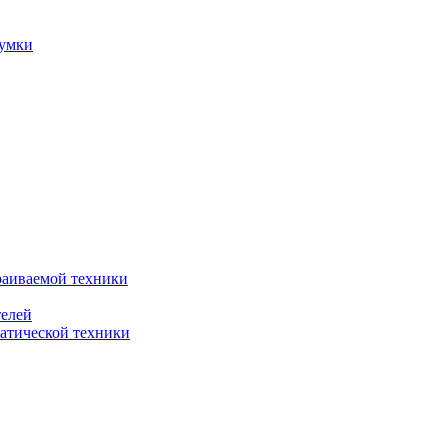
сумки
раиваемой техники
телей
атической техники