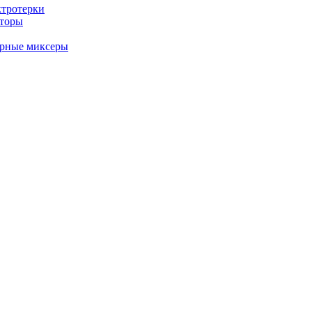
ктротерки
аторы
арные миксеры