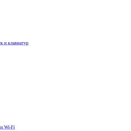
к и клавиатур
и Wi-Fi