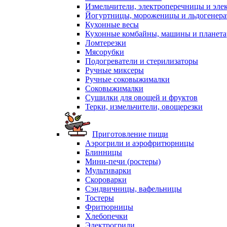
Измельчители, электроперечницы и эле
Йогуртницы, мороженицы и льдогенер
Кухонные весы
Кухонные комбайны, машины и планет
Ломтерезки
Мясорубки
Подогреватели и стерилизаторы
Ручные миксеры
Ручные соковыжималки
Соковыжималки
Сушилки для овощей и фруктов
Терки, измельчители, овощерезки
Приготовление пищи
Аэрогрили и аэрофритюрницы
Блинницы
Мини-печи (ростеры)
Мультиварки
Скороварки
Сэндвичницы, вафельницы
Тостеры
Фритюрницы
Хлебопечки
Электрогрили