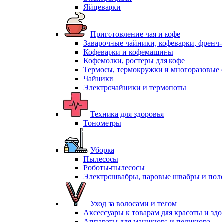
Яйцеварки
Приготовление чая и кофе
Заварочные чайники, кофеварки, френч
Кофеварки и кофемашины
Кофемолки, ростеры для кофе
Термосы, термокружки и многоразовые 
Чайники
Электрочайники и термопоты
Техника для здоровья
Тонометры
Уборка
Пылесосы
Роботы-пылесосы
Электрошвабры, паровые швабры и пол
Уход за волосами и телом
Аксессуары к товарам для красоты и зд
Аппараты для маникюра и педикюра