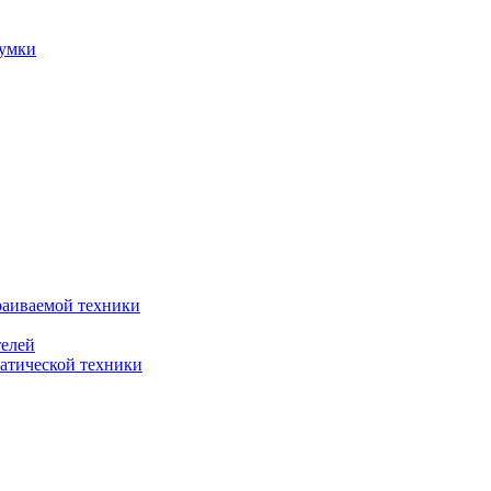
сумки
раиваемой техники
телей
атической техники