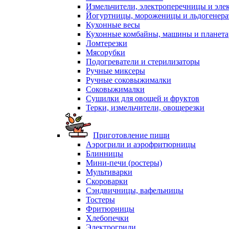
Измельчители, электроперечницы и эле
Йогуртницы, мороженицы и льдогенер
Кухонные весы
Кухонные комбайны, машины и планет
Ломтерезки
Мясорубки
Подогреватели и стерилизаторы
Ручные миксеры
Ручные соковыжималки
Соковыжималки
Сушилки для овощей и фруктов
Терки, измельчители, овощерезки
Приготовление пищи
Аэрогрили и аэрофритюрницы
Блинницы
Мини-печи (ростеры)
Мультиварки
Скороварки
Сэндвичницы, вафельницы
Тостеры
Фритюрницы
Хлебопечки
Электрогрили