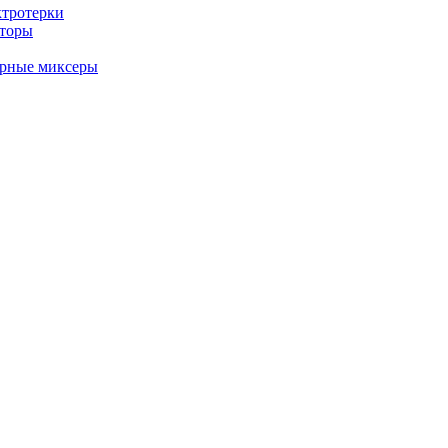
ктротерки
аторы
арные миксеры