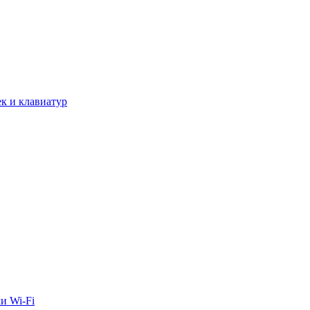
к и клавиатур
и Wi-Fi