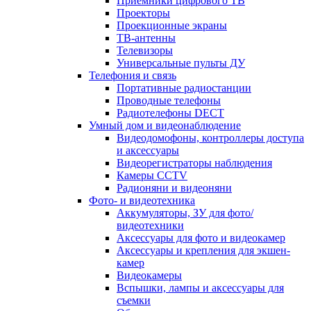
Приемники цифрового ТВ
Проекторы
Проекционные экраны
ТВ-антенны
Телевизоры
Универсальные пульты ДУ
Телефония и связь
Портативные радиостанции
Проводные телефоны
Радиотелефоны DECT
Умный дом и видеонаблюдение
Видеодомофоны, контроллеры доступа
и аксессуары
Видеорегистраторы наблюдения
Камеры CCTV
Радионяни и видеоняни
Фото- и видеотехника
Аккумуляторы, ЗУ для фото/
видеотехники
Аксессуары для фото и видеокамер
Аксессуары и крепления для экшен-
камер
Видеокамеры
Вспышки, лампы и аксессуары для
съемки