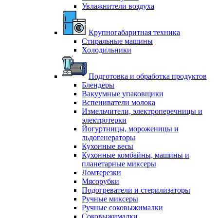
Увлажнители воздуха
Крупногабаритная техника
Стиральные машины
Холодильники
Подготовка и обработка продуктов
Блендеры
Вакуумные упаковщики
Вспениватели молока
Измельчители, электроперечницы и
электротерки
Йогуртницы, мороженицы и
льдогенераторы
Кухонные весы
Кухонные комбайны, машины и
планетарные миксеры
Ломтерезки
Мясорубки
Подогреватели и стерилизаторы
Ручные миксеры
Ручные соковыжималки
Соковыжималки