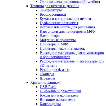
Сети по электропроводке (Powerline)
Техника для печати и дизайна
3D-принтеры
Брошюровщики
Бумага и материалы для печати
Графические планшеты
Детские планшеты для рисования
Картриджи для принтеров и МФУ
Ламинаторы
Матричные принтеры
Принтеры и МФУ
Принтеры чеков и этикеток
Расходные материалы для ламинаторов
и брошюровщиков
Расходные материалы и аксессуары для
3D-печати
Резаки для бумаги
Сканеры
Шредеры
Хранение данных
USB Flash
USB-хабы и док-станции
Боксы для накопителей
Внешние накопители
Карт-ридеры