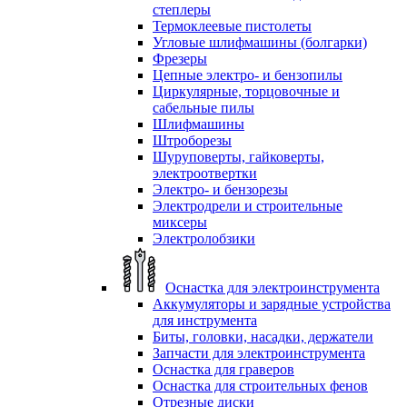
степлеры
Термоклеевые пистолеты
Угловые шлифмашины (болгарки)
Фрезеры
Цепные электро- и бензопилы
Циркулярные, торцовочные и
сабельные пилы
Шлифмашины
Штроборезы
Шуруповерты, гайковерты,
электроотвертки
Электро- и бензорезы
Электродрели и строительные
миксеры
Электролобзики
Оснастка для электроинструмента
Аккумуляторы и зарядные устройства
для инструмента
Биты, головки, насадки, держатели
Запчасти для электроинструмента
Оснастка для граверов
Оснастка для строительных фенов
Отрезные диски