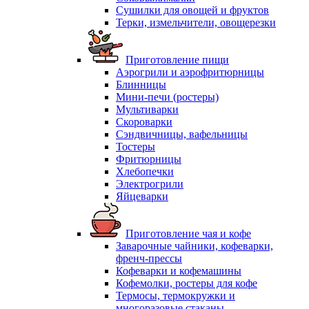
Сушилки для овощей и фруктов
Терки, измельчители, овощерезки
Приготовление пищи
Аэрогрили и аэрофритюрницы
Блинницы
Мини-печи (ростеры)
Мультиварки
Скороварки
Сэндвичницы, вафельницы
Тостеры
Фритюрницы
Хлебопечки
Электрогрили
Яйцеварки
Приготовление чая и кофе
Заварочные чайники, кофеварки,
френч-прессы
Кофеварки и кофемашины
Кофемолки, ростеры для кофе
Термосы, термокружки и
многоразовые стаканы