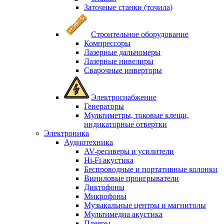
Заточные станки (точила)
Строительное оборудование
Компрессоры
Лазерные дальномеры
Лазерные нивелиры
Сварочные инверторы
Электроснабжение
Генераторы
Мультиметры, токовые клещи,
индикаторные отвертки
Электроника
Аудиотехника
AV-ресиверы и усилители
Hi-Fi акустика
Беспроводные и портативные колонки
Виниловые проигрыватели
Диктофоны
Микрофоны
Музыкальные центры и магнитолы
Мультимедиа акустика
Плееры