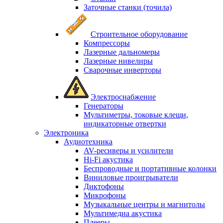
Заточные станки (точила)
Строительное оборудование
Компрессоры
Лазерные дальномеры
Лазерные нивелиры
Сварочные инверторы
Электроснабжение
Генераторы
Мультиметры, токовые клещи,
индикаторные отвертки
Электроника
Аудиотехника
AV-ресиверы и усилители
Hi-Fi акустика
Беспроводные и портативные колонки
Виниловые проигрыватели
Диктофоны
Микрофоны
Музыкальные центры и магнитолы
Мультимедиа акустика
Плееры