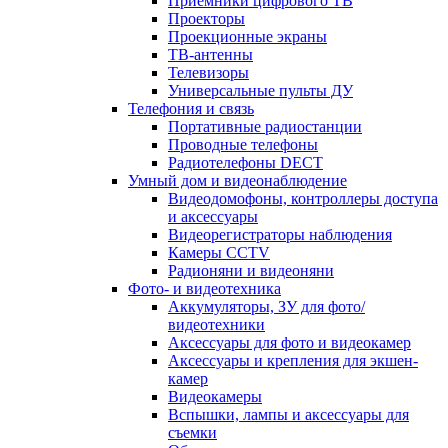
Приемники цифрового ТВ
Проекторы
Проекционные экраны
ТВ-антенны
Телевизоры
Универсальные пульты ДУ
Телефония и связь
Портативные радиостанции
Проводные телефоны
Радиотелефоны DECT
Умный дом и видеонаблюдение
Видеодомофоны, контроллеры доступа
и аксессуары
Видеорегистраторы наблюдения
Камеры CCTV
Радионяни и видеоняни
Фото- и видеотехника
Аккумуляторы, ЗУ для фото/
видеотехники
Аксессуары для фото и видеокамер
Аксессуары и крепления для экшен-
камер
Видеокамеры
Вспышки, лампы и аксессуары для
съемки