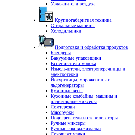
Увлажнители воздуха
Крупногабаритная техника
Стиральные машины
Холодильники
Подготовка и обработка продуктов
Блендеры
Вакуумные упаковщики
Вспениватели молока
Измельчители, электроперечницы и
электротерки
Йогуртницы, мороженицы и
льдогенераторы
Кухонные весы
Кухонные комбайны, машины и
планетарные миксеры
Ломтерезки
Мясорубки
Подогреватели и стерилизаторы
Ручные миксеры
Ручные соковыжималки
Соковыжималки