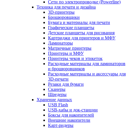
Сети по электропроводке (Powerline)
Техника для печати и дизайна
3D-принтеры
Брошюровщики
Бумага и материалы для печати
Графические планшеты
Детские планшеты для рисования
Картриджи для принтеров и МФУ
Ламинаторы
Матричные принтеры
Принтеры и МФУ
Принтеры чеков и этикеток
Расходные материалы для ламинаторов
и брошюровщиков
Расходные материалы и аксессуары для
3D-печати
Резаки для бумаги
Сканеры
Шредеры
Хранение данных
USB Flash
USB-хабы и док-станции
Боксы для накопителей
Внешние накопители
Карт-ридеры