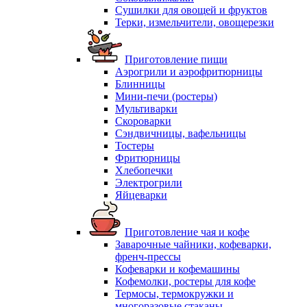
Сушилки для овощей и фруктов
Терки, измельчители, овощерезки
Приготовление пищи
Аэрогрили и аэрофритюрницы
Блинницы
Мини-печи (ростеры)
Мультиварки
Скороварки
Сэндвичницы, вафельницы
Тостеры
Фритюрницы
Хлебопечки
Электрогрили
Яйцеварки
Приготовление чая и кофе
Заварочные чайники, кофеварки,
френч-прессы
Кофеварки и кофемашины
Кофемолки, ростеры для кофе
Термосы, термокружки и
многоразовые стаканы