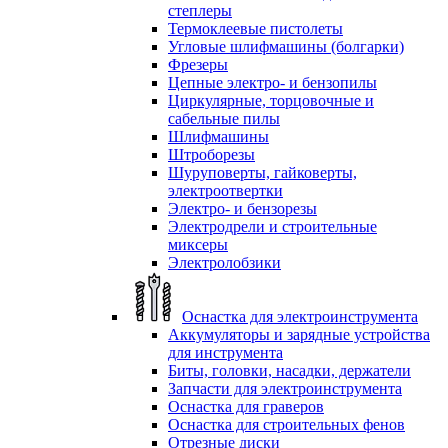
степлеры
Термоклеевые пистолеты
Угловые шлифмашины (болгарки)
Фрезеры
Цепные электро- и бензопилы
Циркулярные, торцовочные и
сабельные пилы
Шлифмашины
Штроборезы
Шуруповерты, гайковерты,
электроотвертки
Электро- и бензорезы
Электродрели и строительные
миксеры
Электролобзики
Оснастка для электроинструмента
Аккумуляторы и зарядные устройства
для инструмента
Биты, головки, насадки, держатели
Запчасти для электроинструмента
Оснастка для граверов
Оснастка для строительных фенов
Отрезные диски