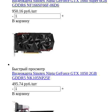
Видеокарта Sinotex Ninja GeForce GTX 1660 Super 6GB
GDDR6 NF166SF66F-06D6
950.16
руб.
/шт
-
+
В корзину
Быстрый просмотр
Видеокарта Sinotex Ninja GeForce GTX 1050 2GB
GDDR5 NK105NP25F
495.74
руб.
/шт
-
+
В корзину