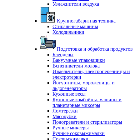
Увлажнители воздуха
Крупногабаритная техника
Стиральные машины
Холодильники
Подготовка и обработка продуктов
Блендеры
Вакуумные упаковщики
Вспениватели молока
Измельчители, электроперечницы и
электротерки
Йогуртницы, мороженицы и
льдогенераторы
Кухонные весы
Кухонные комбайны, машины и
планетарные миксеры
Ломтерезки
Мясорубки
Подогреватели и стерилизаторы
Ручные миксеры
Ручные соковыжималки
Соковыжималки