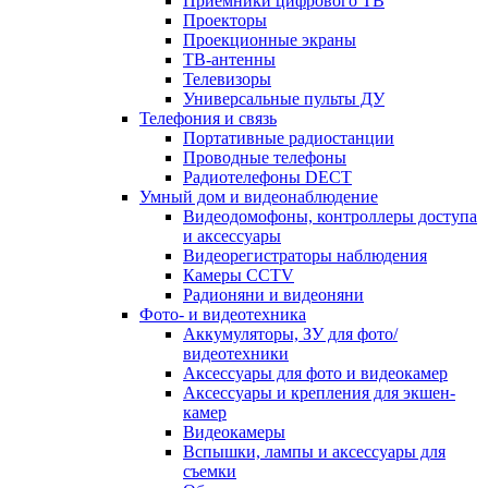
Приемники цифрового ТВ
Проекторы
Проекционные экраны
ТВ-антенны
Телевизоры
Универсальные пульты ДУ
Телефония и связь
Портативные радиостанции
Проводные телефоны
Радиотелефоны DECT
Умный дом и видеонаблюдение
Видеодомофоны, контроллеры доступа
и аксессуары
Видеорегистраторы наблюдения
Камеры CCTV
Радионяни и видеоняни
Фото- и видеотехника
Аккумуляторы, ЗУ для фото/
видеотехники
Аксессуары для фото и видеокамер
Аксессуары и крепления для экшен-
камер
Видеокамеры
Вспышки, лампы и аксессуары для
съемки