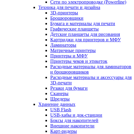
Сети по электропроводке (Powerline)
Техника для печати и дизайна
3D-принтеры
Брошюровщики
Бумага и материалы для печати
Графические планшеты
Детские планшеты для рисования
Картриджи для принтеров и МФУ
Ламинаторы
Матричные принтеры
Принтеры и МФУ
Принтеры чеков и этикеток
Расходные материалы для ламинаторов
и брошюровщиков
Расходные материалы и аксессуары для
3D-печати
Резаки для бумаги
Сканеры
Шредеры
Хранение данных
USB Flash
USB-хабы и док-станции
Боксы для накопителей
Внешние накопители
Карт-ридеры