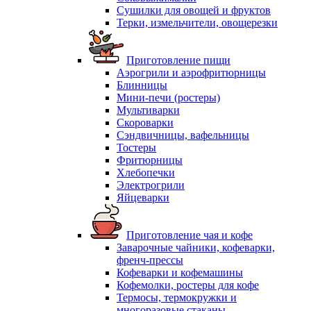
Сушилки для овощей и фруктов
Терки, измельчители, овощерезки
Приготовление пищи
Аэрогрили и аэрофритюрницы
Блинницы
Мини-печи (ростеры)
Мультиварки
Скороварки
Сэндвичницы, вафельницы
Тостеры
Фритюрницы
Хлебопечки
Электрогрили
Яйцеварки
Приготовление чая и кофе
Заварочные чайники, кофеварки,
френч-прессы
Кофеварки и кофемашины
Кофемолки, ростеры для кофе
Термосы, термокружки и
многоразовые стаканы