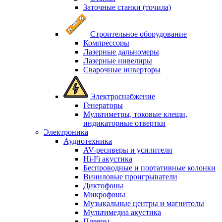
Заточные станки (точила)
Строительное оборудование
Компрессоры
Лазерные дальномеры
Лазерные нивелиры
Сварочные инверторы
Электроснабжение
Генераторы
Мультиметры, токовые клещи,
индикаторные отвертки
Электроника
Аудиотехника
AV-ресиверы и усилители
Hi-Fi акустика
Беспроводные и портативные колонки
Виниловые проигрыватели
Диктофоны
Микрофоны
Музыкальные центры и магнитолы
Мультимедиа акустика
Плееры