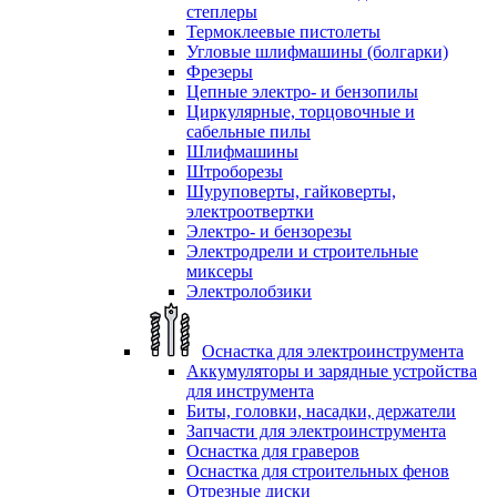
степлеры
Термоклеевые пистолеты
Угловые шлифмашины (болгарки)
Фрезеры
Цепные электро- и бензопилы
Циркулярные, торцовочные и
сабельные пилы
Шлифмашины
Штроборезы
Шуруповерты, гайковерты,
электроотвертки
Электро- и бензорезы
Электродрели и строительные
миксеры
Электролобзики
Оснастка для электроинструмента
Аккумуляторы и зарядные устройства
для инструмента
Биты, головки, насадки, держатели
Запчасти для электроинструмента
Оснастка для граверов
Оснастка для строительных фенов
Отрезные диски