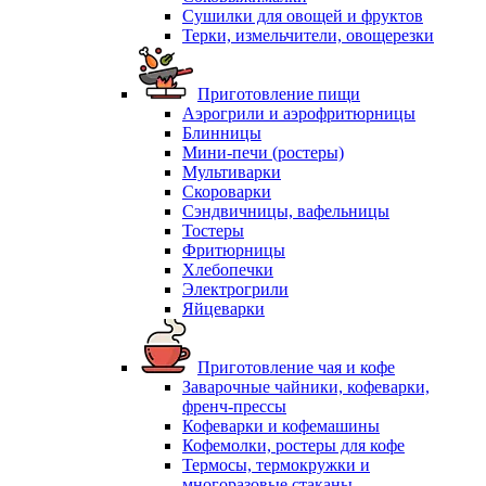
Сушилки для овощей и фруктов
Терки, измельчители, овощерезки
Приготовление пищи
Аэрогрили и аэрофритюрницы
Блинницы
Мини-печи (ростеры)
Мультиварки
Скороварки
Сэндвичницы, вафельницы
Тостеры
Фритюрницы
Хлебопечки
Электрогрили
Яйцеварки
Приготовление чая и кофе
Заварочные чайники, кофеварки,
френч-прессы
Кофеварки и кофемашины
Кофемолки, ростеры для кофе
Термосы, термокружки и
многоразовые стаканы