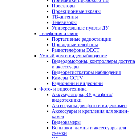
Приемники цифрового ТВ
Проекторы
Проекционные экраны
ТВ-антенны
Телевизоры
Универсальные пульты ДУ
Телефония и связь
Портативные радиостанции
Проводные телефоны
Радиотелефоны DECT
Умный дом и видеонаблюдение
Видеодомофоны, контроллеры доступа
и аксессуары
Видеорегистраторы наблюдения
Камеры CCTV
Радионяни и видеоняни
Фото- и видеотехника
Аккумуляторы, ЗУ для фото/
видеотехники
Аксессуары для фото и видеокамер
Аксессуары и крепления для экшен-
камер
Видеокамеры
Вспышки, лампы и аксессуары для
съемки