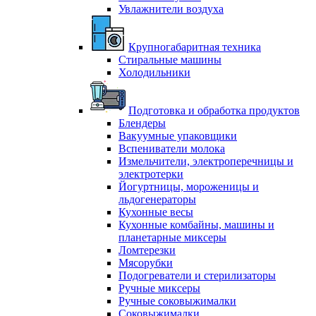
Увлажнители воздуха
Крупногабаритная техника
Стиральные машины
Холодильники
Подготовка и обработка продуктов
Блендеры
Вакуумные упаковщики
Вспениватели молока
Измельчители, электроперечницы и
электротерки
Йогуртницы, мороженицы и
льдогенераторы
Кухонные весы
Кухонные комбайны, машины и
планетарные миксеры
Ломтерезки
Мясорубки
Подогреватели и стерилизаторы
Ручные миксеры
Ручные соковыжималки
Соковыжималки