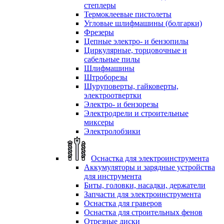
степлеры
Термоклеевые пистолеты
Угловые шлифмашины (болгарки)
Фрезеры
Цепные электро- и бензопилы
Циркулярные, торцовочные и
сабельные пилы
Шлифмашины
Штроборезы
Шуруповерты, гайковерты,
электроотвертки
Электро- и бензорезы
Электродрели и строительные
миксеры
Электролобзики
Оснастка для электроинструмента
Аккумуляторы и зарядные устройства
для инструмента
Биты, головки, насадки, держатели
Запчасти для электроинструмента
Оснастка для граверов
Оснастка для строительных фенов
Отрезные диски