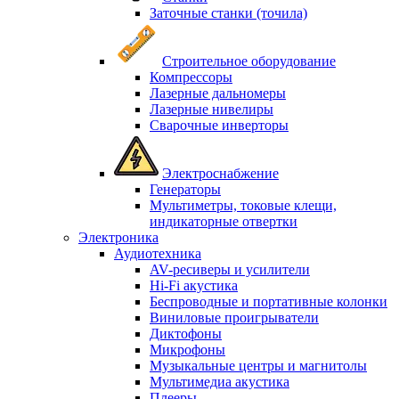
Заточные станки (точила)
Строительное оборудование
Компрессоры
Лазерные дальномеры
Лазерные нивелиры
Сварочные инверторы
Электроснабжение
Генераторы
Мультиметры, токовые клещи,
индикаторные отвертки
Электроника
Аудиотехника
AV-ресиверы и усилители
Hi-Fi акустика
Беспроводные и портативные колонки
Виниловые проигрыватели
Диктофоны
Микрофоны
Музыкальные центры и магнитолы
Мультимедиа акустика
Плееры