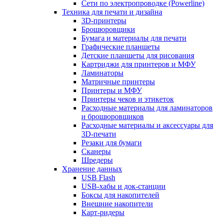
Сети по электропроводке (Powerline)
Техника для печати и дизайна
3D-принтеры
Брошюровщики
Бумага и материалы для печати
Графические планшеты
Детские планшеты для рисования
Картриджи для принтеров и МФУ
Ламинаторы
Матричные принтеры
Принтеры и МФУ
Принтеры чеков и этикеток
Расходные материалы для ламинаторов
и брошюровщиков
Расходные материалы и аксессуары для
3D-печати
Резаки для бумаги
Сканеры
Шредеры
Хранение данных
USB Flash
USB-хабы и док-станции
Боксы для накопителей
Внешние накопители
Карт-ридеры