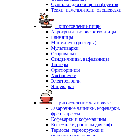
Сушилки для овощей и фруктов
Терки, измельчители, овощерезки
Приготовление пищи
Аэрогрили и аэрофритюрницы
Блинницы
Мини-печи (ростеры)
Мультиварки
Скороварки
Сэндвичницы, вафельницы
Тостеры
Фритюрницы
Хлебопечки
Электрогрили
Яйцеварки
Приготовление чая и кофе
Заварочные чайники, кофеварки,
френч-прессы
Кофеварки и кофемашины
Кофемолки, ростеры для кофе
Термосы, термокружки и
многоразовые стаканы