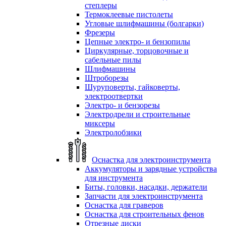
степлеры
Термоклеевые пистолеты
Угловые шлифмашины (болгарки)
Фрезеры
Цепные электро- и бензопилы
Циркулярные, торцовочные и
сабельные пилы
Шлифмашины
Штроборезы
Шуруповерты, гайковерты,
электроотвертки
Электро- и бензорезы
Электродрели и строительные
миксеры
Электролобзики
Оснастка для электроинструмента
Аккумуляторы и зарядные устройства
для инструмента
Биты, головки, насадки, держатели
Запчасти для электроинструмента
Оснастка для граверов
Оснастка для строительных фенов
Отрезные диски