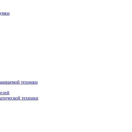
сумки
раиваемой техники
телей
атической техники