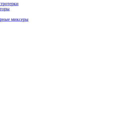
ктротерки
аторы
арные миксеры