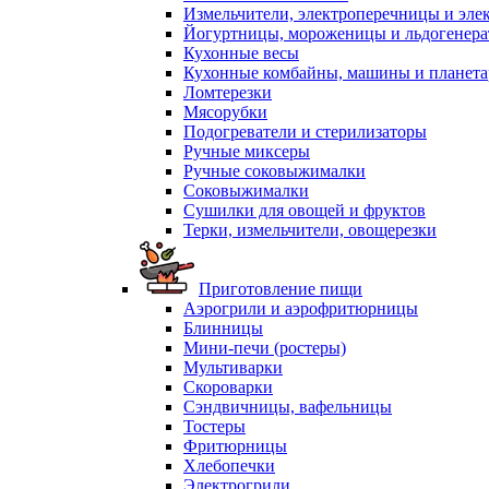
Измельчители, электроперечницы и эле
Йогуртницы, мороженицы и льдогенер
Кухонные весы
Кухонные комбайны, машины и планет
Ломтерезки
Мясорубки
Подогреватели и стерилизаторы
Ручные миксеры
Ручные соковыжималки
Соковыжималки
Сушилки для овощей и фруктов
Терки, измельчители, овощерезки
Приготовление пищи
Аэрогрили и аэрофритюрницы
Блинницы
Мини-печи (ростеры)
Мультиварки
Скороварки
Сэндвичницы, вафельницы
Тостеры
Фритюрницы
Хлебопечки
Электрогрили