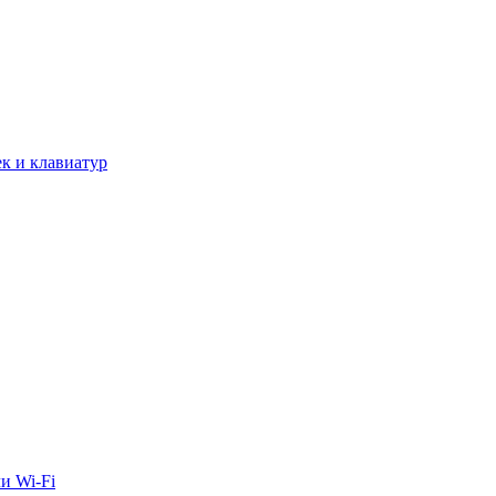
к и клавиатур
и Wi-Fi