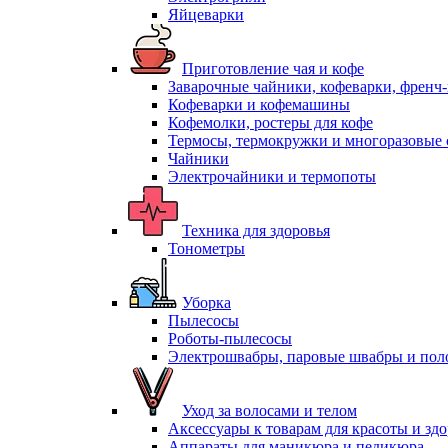
Яйцеварки
Приготовление чая и кофе
Заварочные чайники, кофеварки, френч
Кофеварки и кофемашины
Кофемолки, ростеры для кофе
Термосы, термокружки и многоразовые 
Чайники
Электрочайники и термопоты
Техника для здоровья
Тонометры
Уборка
Пылесосы
Роботы-пылесосы
Электрошвабры, паровые швабры и пол
Уход за волосами и телом
Аксессуары к товарам для красоты и зд
Аппараты для маникюра и педикюра