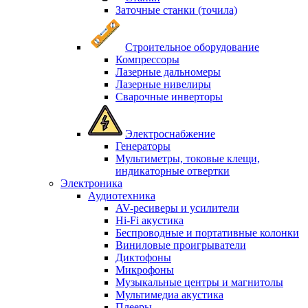
Заточные станки (точила)
Строительное оборудование
Компрессоры
Лазерные дальномеры
Лазерные нивелиры
Сварочные инверторы
Электроснабжение
Генераторы
Мультиметры, токовые клещи,
индикаторные отвертки
Электроника
Аудиотехника
AV-ресиверы и усилители
Hi-Fi акустика
Беспроводные и портативные колонки
Виниловые проигрыватели
Диктофоны
Микрофоны
Музыкальные центры и магнитолы
Мультимедиа акустика
Плееры