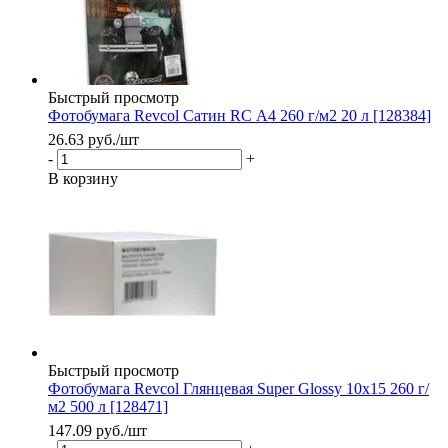
Быстрый просмотр
Фотобумага Revcol Сатин RC А4 260 г/м2 20 л [128384]
26.63
руб.
/шт
-
+
В корзину
Быстрый просмотр
Фотобумага Revcol Глянцевая Super Glossy 10x15 260 г/
м2 500 л [128471]
147.09
руб.
/шт