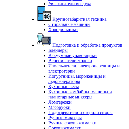
Увлажнители воздуха
Крупногабаритная техника
Стиральные машины
Холодильники
Подготовка и обработка продуктов
Блендеры
Вакуумные упаковщики
Вспениватели молока
Измельчители, электроперечницы и
электротерки
Йогуртницы, мороженицы и
льдогенераторы
Кухонные весы
Кухонные комбайны, машины и
планетарные миксеры
Ломтерезки
Мясорубки
Подогреватели и стерилизаторы
Ручные миксеры
Ручные соковыжималки
Соковыжималки