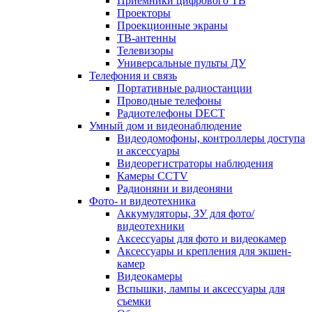
Приемники цифрового ТВ
Проекторы
Проекционные экраны
ТВ-антенны
Телевизоры
Универсальные пульты ДУ
Телефония и связь
Портативные радиостанции
Проводные телефоны
Радиотелефоны DECT
Умный дом и видеонаблюдение
Видеодомофоны, контроллеры доступа
и аксессуары
Видеорегистраторы наблюдения
Камеры CCTV
Радионяни и видеоняни
Фото- и видеотехника
Аккумуляторы, ЗУ для фото/
видеотехники
Аксессуары для фото и видеокамер
Аксессуары и крепления для экшен-
камер
Видеокамеры
Вспышки, лампы и аксессуары для
съемки