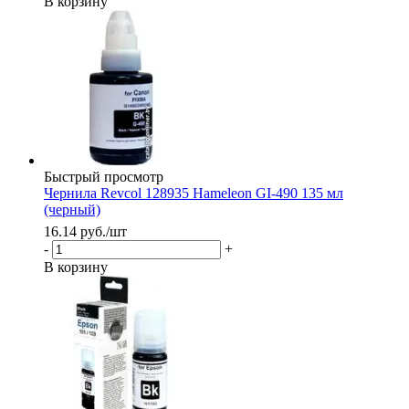
В корзину
Быстрый просмотр
Чернила Revcol 128935 Hameleon GI-490 135 мл
(черный)
16.14
руб.
/шт
-
+
В корзину