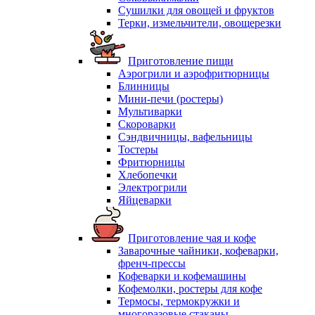
Сушилки для овощей и фруктов
Терки, измельчители, овощерезки
Приготовление пищи
Аэрогрили и аэрофритюрницы
Блинницы
Мини-печи (ростеры)
Мультиварки
Скороварки
Сэндвичницы, вафельницы
Тостеры
Фритюрницы
Хлебопечки
Электрогрили
Яйцеварки
Приготовление чая и кофе
Заварочные чайники, кофеварки,
френч-прессы
Кофеварки и кофемашины
Кофемолки, ростеры для кофе
Термосы, термокружки и
многоразовые стаканы