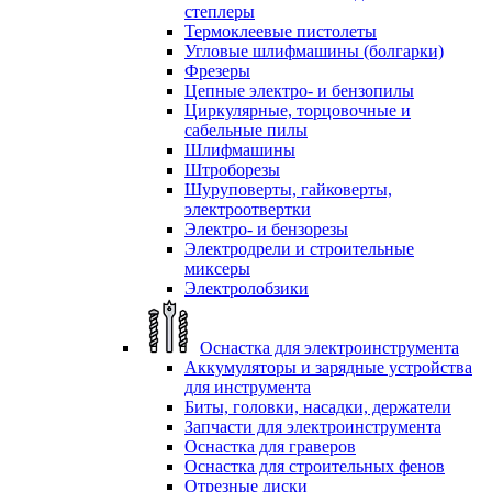
степлеры
Термоклеевые пистолеты
Угловые шлифмашины (болгарки)
Фрезеры
Цепные электро- и бензопилы
Циркулярные, торцовочные и
сабельные пилы
Шлифмашины
Штроборезы
Шуруповерты, гайковерты,
электроотвертки
Электро- и бензорезы
Электродрели и строительные
миксеры
Электролобзики
Оснастка для электроинструмента
Аккумуляторы и зарядные устройства
для инструмента
Биты, головки, насадки, держатели
Запчасти для электроинструмента
Оснастка для граверов
Оснастка для строительных фенов
Отрезные диски