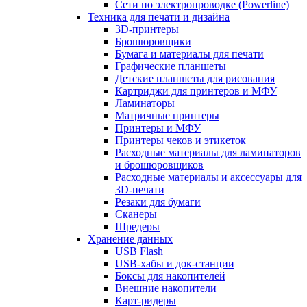
Сети по электропроводке (Powerline)
Техника для печати и дизайна
3D-принтеры
Брошюровщики
Бумага и материалы для печати
Графические планшеты
Детские планшеты для рисования
Картриджи для принтеров и МФУ
Ламинаторы
Матричные принтеры
Принтеры и МФУ
Принтеры чеков и этикеток
Расходные материалы для ламинаторов
и брошюровщиков
Расходные материалы и аксессуары для
3D-печати
Резаки для бумаги
Сканеры
Шредеры
Хранение данных
USB Flash
USB-хабы и док-станции
Боксы для накопителей
Внешние накопители
Карт-ридеры