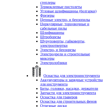
степлеры
Термоклеевые пистолеты
Угловые шлифмашины (болгарки)
Фрезеры
Цепные электро- и бензопилы
Циркулярные, торцовочные и
сабельные пилы
Шлифмашины
Штроборезы
Шуруповерты, гайковерты,
электроотвертки
Электро- и бензорезы
Электродрели и строительные
миксеры
Электролобзики
Оснастка для электроинструмента
Аккумуляторы и зарядные устройства
для инструмента
Биты, головки, насадки, держатели
Запчасти для электроинструмента
Оснастка для граверов
Оснастка для строительных фенов
Отрезные диски