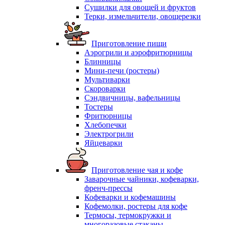
Сушилки для овощей и фруктов
Терки, измельчители, овощерезки
Приготовление пищи
Аэрогрили и аэрофритюрницы
Блинницы
Мини-печи (ростеры)
Мультиварки
Скороварки
Сэндвичницы, вафельницы
Тостеры
Фритюрницы
Хлебопечки
Электрогрили
Яйцеварки
Приготовление чая и кофе
Заварочные чайники, кофеварки,
френч-прессы
Кофеварки и кофемашины
Кофемолки, ростеры для кофе
Термосы, термокружки и
многоразовые стаканы