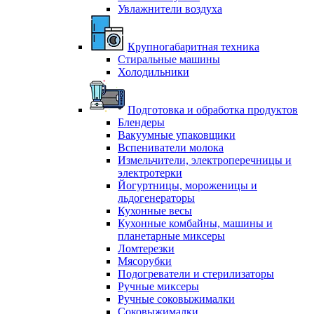
Увлажнители воздуха
Крупногабаритная техника
Стиральные машины
Холодильники
Подготовка и обработка продуктов
Блендеры
Вакуумные упаковщики
Вспениватели молока
Измельчители, электроперечницы и
электротерки
Йогуртницы, мороженицы и
льдогенераторы
Кухонные весы
Кухонные комбайны, машины и
планетарные миксеры
Ломтерезки
Мясорубки
Подогреватели и стерилизаторы
Ручные миксеры
Ручные соковыжималки
Соковыжималки