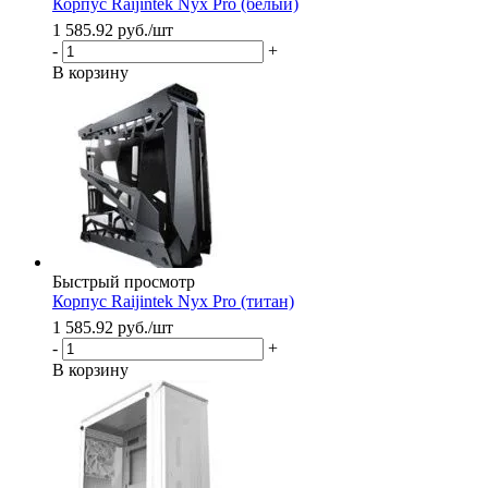
Корпус Raijintek Nyx Pro (белый)
1 585.92
руб.
/шт
-
+
В корзину
Быстрый просмотр
Корпус Raijintek Nyx Pro (титан)
1 585.92
руб.
/шт
-
+
В корзину