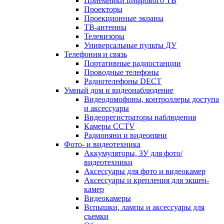
Приемники цифрового ТВ
Проекторы
Проекционные экраны
ТВ-антенны
Телевизоры
Универсальные пульты ДУ
Телефония и связь
Портативные радиостанции
Проводные телефоны
Радиотелефоны DECT
Умный дом и видеонаблюдение
Видеодомофоны, контроллеры доступа
и аксессуары
Видеорегистраторы наблюдения
Камеры CCTV
Радионяни и видеоняни
Фото- и видеотехника
Аккумуляторы, ЗУ для фото/
видеотехники
Аксессуары для фото и видеокамер
Аксессуары и крепления для экшен-
камер
Видеокамеры
Вспышки, лампы и аксессуары для
съемки