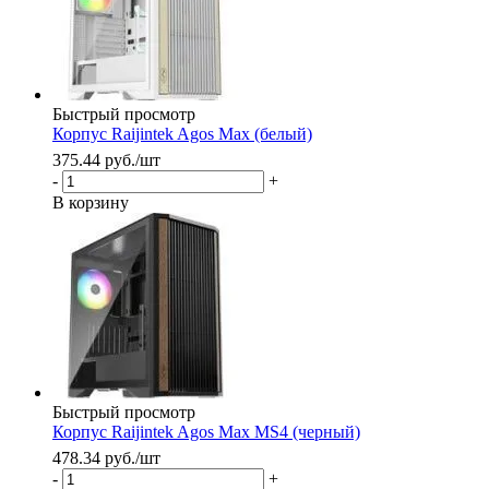
Быстрый просмотр
Корпус Raijintek Agos Max (белый)
375.44
руб.
/шт
-
+
В корзину
Быстрый просмотр
Корпус Raijintek Agos Max MS4 (черный)
478.34
руб.
/шт
-
+