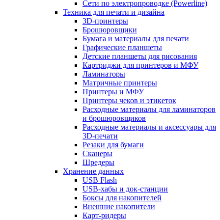
Сети по электропроводке (Powerline)
Техника для печати и дизайна
3D-принтеры
Брошюровщики
Бумага и материалы для печати
Графические планшеты
Детские планшеты для рисования
Картриджи для принтеров и МФУ
Ламинаторы
Матричные принтеры
Принтеры и МФУ
Принтеры чеков и этикеток
Расходные материалы для ламинаторов
и брошюровщиков
Расходные материалы и аксессуары для
3D-печати
Резаки для бумаги
Сканеры
Шредеры
Хранение данных
USB Flash
USB-хабы и док-станции
Боксы для накопителей
Внешние накопители
Карт-ридеры