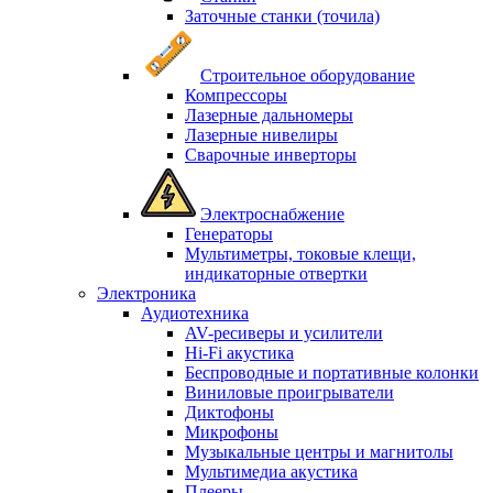
Заточные станки (точила)
Строительное оборудование
Компрессоры
Лазерные дальномеры
Лазерные нивелиры
Сварочные инверторы
Электроснабжение
Генераторы
Мультиметры, токовые клещи,
индикаторные отвертки
Электроника
Аудиотехника
AV-ресиверы и усилители
Hi-Fi акустика
Беспроводные и портативные колонки
Виниловые проигрыватели
Диктофоны
Микрофоны
Музыкальные центры и магнитолы
Мультимедиа акустика
Плееры