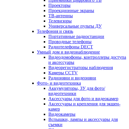
Приемники цифрового ТВ
Проекторы
Проекционные экраны
ТВ-антенны
Телевизоры
Универсальные пульты ДУ
Телефония и связь
Портативные радиостанции
Проводные телефоны
Радиотелефоны DECT
Умный дом и видеонаблюдение
Видеодомофоны, контроллеры доступа
и аксессуары
Видеорегистраторы наблюдения
Камеры CCTV
Радионяни и видеоняни
Фото- и видеотехника
Аккумуляторы, ЗУ для фото/
видеотехники
Аксессуары для фото и видеокамер
Аксессуары и крепления для экшен-
камер
Видеокамеры
Вспышки, лампы и аксессуары для
съемки