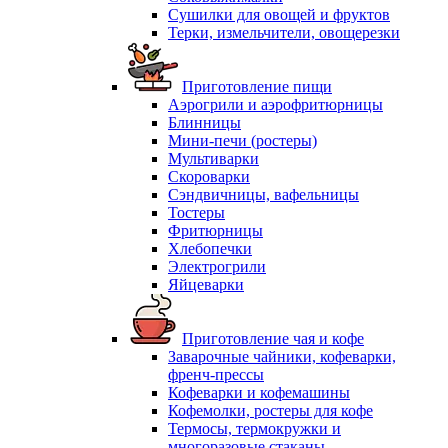
Сушилки для овощей и фруктов
Терки, измельчители, овощерезки
Приготовление пищи
Аэрогрили и аэрофритюрницы
Блинницы
Мини-печи (ростеры)
Мультиварки
Скороварки
Сэндвичницы, вафельницы
Тостеры
Фритюрницы
Хлебопечки
Электрогрили
Яйцеварки
Приготовление чая и кофе
Заварочные чайники, кофеварки,
френч-прессы
Кофеварки и кофемашины
Кофемолки, ростеры для кофе
Термосы, термокружки и
многоразовые стаканы