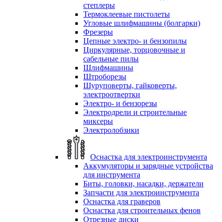
степлеры
Термоклеевые пистолеты
Угловые шлифмашины (болгарки)
Фрезеры
Цепные электро- и бензопилы
Циркулярные, торцовочные и
сабельные пилы
Шлифмашины
Штроборезы
Шуруповерты, гайковерты,
электроотвертки
Электро- и бензорезы
Электродрели и строительные
миксеры
Электролобзики
Оснастка для электроинструмента
Аккумуляторы и зарядные устройства
для инструмента
Биты, головки, насадки, держатели
Запчасти для электроинструмента
Оснастка для граверов
Оснастка для строительных фенов
Отрезные диски