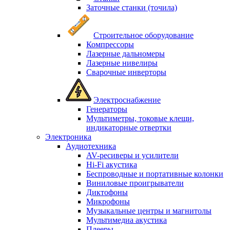
Заточные станки (точила)
Строительное оборудование
Компрессоры
Лазерные дальномеры
Лазерные нивелиры
Сварочные инверторы
Электроснабжение
Генераторы
Мультиметры, токовые клещи,
индикаторные отвертки
Электроника
Аудиотехника
AV-ресиверы и усилители
Hi-Fi акустика
Беспроводные и портативные колонки
Виниловые проигрыватели
Диктофоны
Микрофоны
Музыкальные центры и магнитолы
Мультимедиа акустика
Плееры