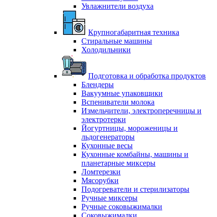
Увлажнители воздуха
Крупногабаритная техника
Стиральные машины
Холодильники
Подготовка и обработка продуктов
Блендеры
Вакуумные упаковщики
Вспениватели молока
Измельчители, электроперечницы и
электротерки
Йогуртницы, мороженицы и
льдогенераторы
Кухонные весы
Кухонные комбайны, машины и
планетарные миксеры
Ломтерезки
Мясорубки
Подогреватели и стерилизаторы
Ручные миксеры
Ручные соковыжималки
Соковыжималки