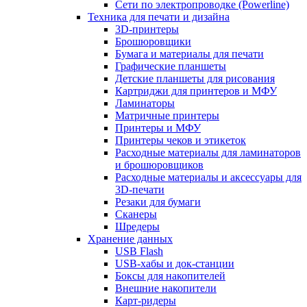
Сети по электропроводке (Powerline)
Техника для печати и дизайна
3D-принтеры
Брошюровщики
Бумага и материалы для печати
Графические планшеты
Детские планшеты для рисования
Картриджи для принтеров и МФУ
Ламинаторы
Матричные принтеры
Принтеры и МФУ
Принтеры чеков и этикеток
Расходные материалы для ламинаторов
и брошюровщиков
Расходные материалы и аксессуары для
3D-печати
Резаки для бумаги
Сканеры
Шредеры
Хранение данных
USB Flash
USB-хабы и док-станции
Боксы для накопителей
Внешние накопители
Карт-ридеры