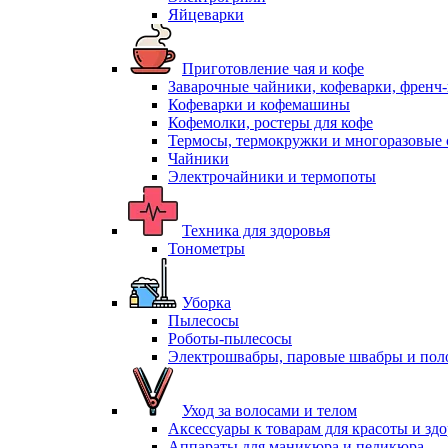
Яйцеварки
Приготовление чая и кофе
Заварочные чайники, кофеварки, френч
Кофеварки и кофемашины
Кофемолки, ростеры для кофе
Термосы, термокружки и многоразовые 
Чайники
Электрочайники и термопоты
Техника для здоровья
Тонометры
Уборка
Пылесосы
Роботы-пылесосы
Электрошвабры, паровые швабры и пол
Уход за волосами и телом
Аксессуары к товарам для красоты и зд
Аппараты для маникюра и педикюра