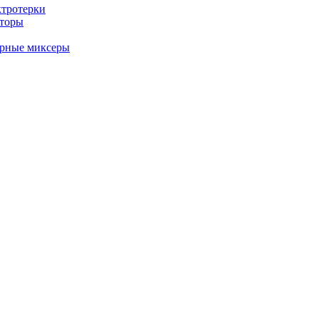
ктротерки
аторы
арные миксеры