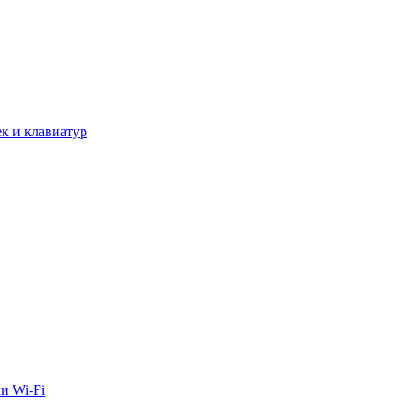
к и клавиатур
и Wi-Fi