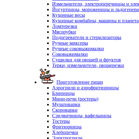
Измельчители, электроперечницы и эле
Йогуртницы, мороженицы и льдогенер
Кухонные весы
Кухонные комбайны, машины и планет
Ломтерезки
Мясорубки
Подогреватели и стерилизаторы
Ручные миксеры
Ручные соковыжималки
Соковыжималки
Сушилки для овощей и фруктов
Терки, измельчители, овощерезки
Приготовление пищи
Аэрогрили и аэрофритюрницы
Блинницы
Мини-печи (ростеры)
Мультиварки
Скороварки
Сэндвичницы, вафельницы
Тостеры
Фритюрницы
Хлебопечки
Электрогрили