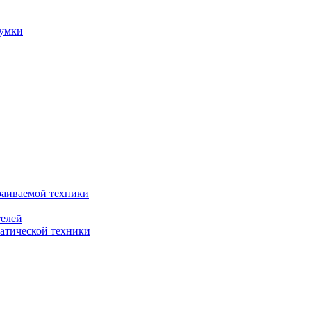
сумки
раиваемой техники
телей
атической техники