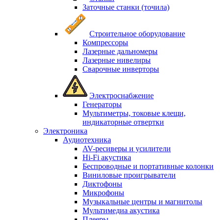
Заточные станки (точила)
Строительное оборудование
Компрессоры
Лазерные дальномеры
Лазерные нивелиры
Сварочные инверторы
Электроснабжение
Генераторы
Мультиметры, токовые клещи,
индикаторные отвертки
Электроника
Аудиотехника
AV-ресиверы и усилители
Hi-Fi акустика
Беспроводные и портативные колонки
Виниловые проигрыватели
Диктофоны
Микрофоны
Музыкальные центры и магнитолы
Мультимедиа акустика
Плееры