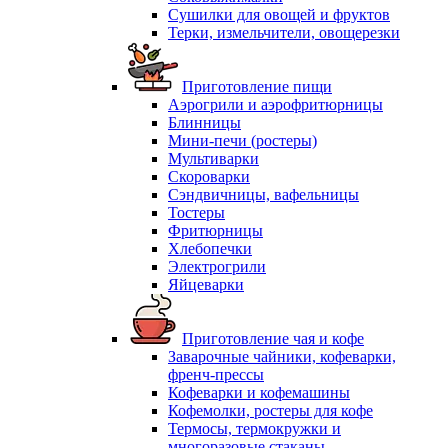
Сушилки для овощей и фруктов
Терки, измельчители, овощерезки
Приготовление пищи
Аэрогрили и аэрофритюрницы
Блинницы
Мини-печи (ростеры)
Мультиварки
Скороварки
Сэндвичницы, вафельницы
Тостеры
Фритюрницы
Хлебопечки
Электрогрили
Яйцеварки
Приготовление чая и кофе
Заварочные чайники, кофеварки,
френч-прессы
Кофеварки и кофемашины
Кофемолки, ростеры для кофе
Термосы, термокружки и
многоразовые стаканы