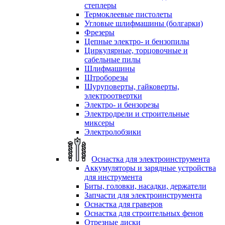
степлеры
Термоклеевые пистолеты
Угловые шлифмашины (болгарки)
Фрезеры
Цепные электро- и бензопилы
Циркулярные, торцовочные и
сабельные пилы
Шлифмашины
Штроборезы
Шуруповерты, гайковерты,
электроотвертки
Электро- и бензорезы
Электродрели и строительные
миксеры
Электролобзики
Оснастка для электроинструмента
Аккумуляторы и зарядные устройства
для инструмента
Биты, головки, насадки, держатели
Запчасти для электроинструмента
Оснастка для граверов
Оснастка для строительных фенов
Отрезные диски