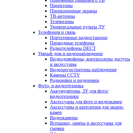
Приемники цифрового ТВ
Проекторы
Проекционные экраны
ТВ-антенны
Телевизоры
Универсальные пульты ДУ
Телефония и связь
Портативные радиостанции
Проводные телефоны
Радиотелефоны DECT
Умный дом и видеонаблюдение
Видеодомофоны, контроллеры доступа
и аксессуары
Видеорегистраторы наблюдения
Камеры CCTV
Радионяни и видеоняни
Фото- и видеотехника
Аккумуляторы, ЗУ для фото/
видеотехники
Аксессуары для фото и видеокамер
Аксессуары и крепления для экшен-
камер
Видеокамеры
Вспышки, лампы и аксессуары для
съемки