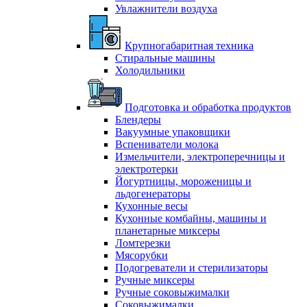
Увлажнители воздуха
Крупногабаритная техника
Стиральные машины
Холодильники
Подготовка и обработка продуктов
Блендеры
Вакуумные упаковщики
Вспениватели молока
Измельчители, электроперечницы и
электротерки
Йогуртницы, мороженицы и
льдогенераторы
Кухонные весы
Кухонные комбайны, машины и
планетарные миксеры
Ломтерезки
Мясорубки
Подогреватели и стерилизаторы
Ручные миксеры
Ручные соковыжималки
Соковыжималки