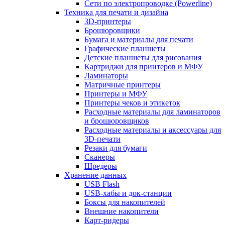
Сети по электропроводке (Powerline)
Техника для печати и дизайна
3D-принтеры
Брошюровщики
Бумага и материалы для печати
Графические планшеты
Детские планшеты для рисования
Картриджи для принтеров и МФУ
Ламинаторы
Матричные принтеры
Принтеры и МФУ
Принтеры чеков и этикеток
Расходные материалы для ламинаторов
и брошюровщиков
Расходные материалы и аксессуары для
3D-печати
Резаки для бумаги
Сканеры
Шредеры
Хранение данных
USB Flash
USB-хабы и док-станции
Боксы для накопителей
Внешние накопители
Карт-ридеры