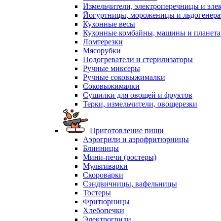
Измельчители, электроперечницы и эле
Йогуртницы, мороженицы и льдогенер
Кухонные весы
Кухонные комбайны, машины и планет
Ломтерезки
Мясорубки
Подогреватели и стерилизаторы
Ручные миксеры
Ручные соковыжималки
Соковыжималки
Сушилки для овощей и фруктов
Терки, измельчители, овощерезки
Приготовление пищи
Аэрогрили и аэрофритюрницы
Блинницы
Мини-печи (ростеры)
Мультиварки
Скороварки
Сэндвичницы, вафельницы
Тостеры
Фритюрницы
Хлебопечки
Электрогрили