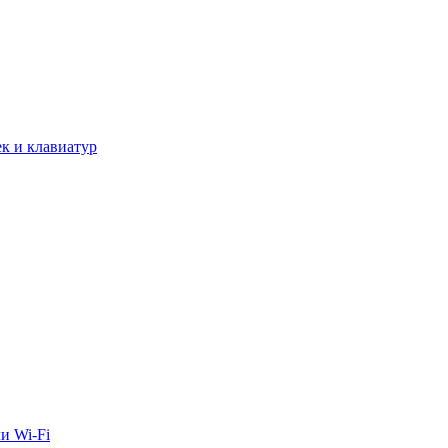
к и клавиатур
и Wi-Fi