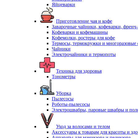
Яйцеварки
Приготовление чая и кофе
Заварочные чайники, кофеварки, френч
Кофеварки и кофемашины
Кофемолки, ростеры для кофе
Термосы, термокружки и многоразовые 
Чайники
Электрочайники и термопоты
Техника для здоровья
Тонометры
Уборка
Пылесосы
Роботы-пылесосы
Электрошвабры, паровые швабры и пол
Уход за волосами и телом
Аксессуары к товарам для красоты и зд
Аппараты для маникюра и педикюра