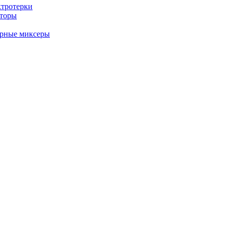
ктротерки
аторы
арные миксеры