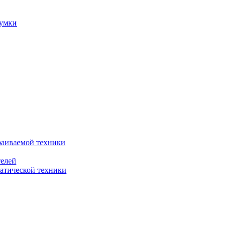
сумки
раиваемой техники
телей
атической техники