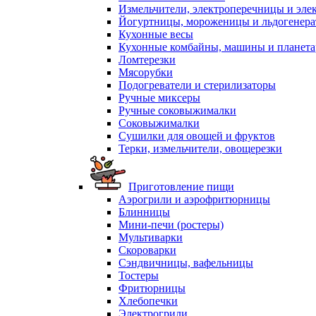
Измельчители, электроперечницы и эле
Йогуртницы, мороженицы и льдогенер
Кухонные весы
Кухонные комбайны, машины и планет
Ломтерезки
Мясорубки
Подогреватели и стерилизаторы
Ручные миксеры
Ручные соковыжималки
Соковыжималки
Сушилки для овощей и фруктов
Терки, измельчители, овощерезки
Приготовление пищи
Аэрогрили и аэрофритюрницы
Блинницы
Мини-печи (ростеры)
Мультиварки
Скороварки
Сэндвичницы, вафельницы
Тостеры
Фритюрницы
Хлебопечки
Электрогрили