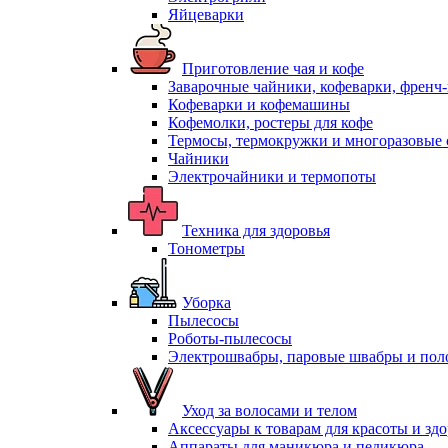
Яйцеварки
Приготовление чая и кофе
Заварочные чайники, кофеварки, френч
Кофеварки и кофемашины
Кофемолки, ростеры для кофе
Термосы, термокружки и многоразовые 
Чайники
Электрочайники и термопоты
Техника для здоровья
Тонометры
Уборка
Пылесосы
Роботы-пылесосы
Электрошвабры, паровые швабры и пол
Уход за волосами и телом
Аксессуары к товарам для красоты и зд
Аппараты для маникюра и педикюра