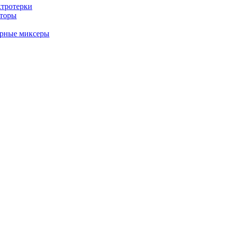
ктротерки
аторы
арные миксеры