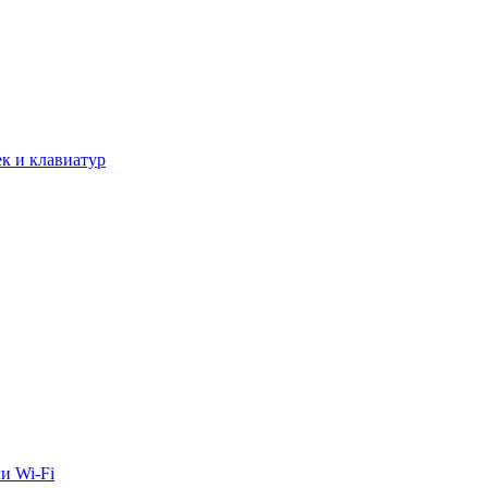
к и клавиатур
и Wi-Fi