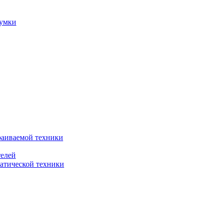
сумки
раиваемой техники
телей
атической техники