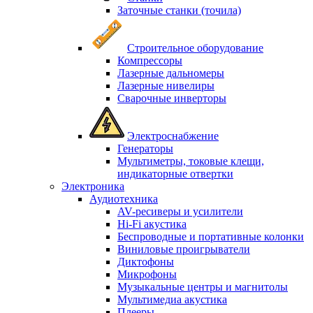
Заточные станки (точила)
Строительное оборудование
Компрессоры
Лазерные дальномеры
Лазерные нивелиры
Сварочные инверторы
Электроснабжение
Генераторы
Мультиметры, токовые клещи,
индикаторные отвертки
Электроника
Аудиотехника
AV-ресиверы и усилители
Hi-Fi акустика
Беспроводные и портативные колонки
Виниловые проигрыватели
Диктофоны
Микрофоны
Музыкальные центры и магнитолы
Мультимедиа акустика
Плееры