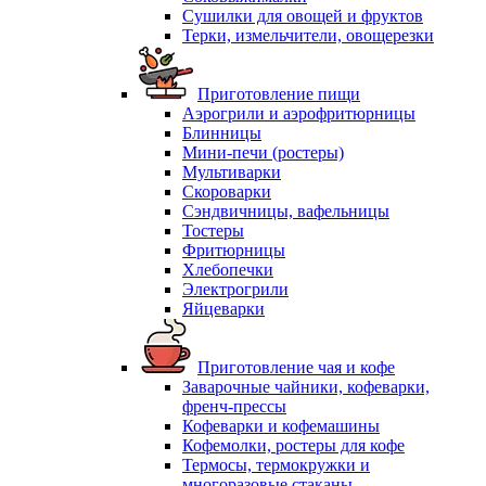
Сушилки для овощей и фруктов
Терки, измельчители, овощерезки
Приготовление пищи
Аэрогрили и аэрофритюрницы
Блинницы
Мини-печи (ростеры)
Мультиварки
Скороварки
Сэндвичницы, вафельницы
Тостеры
Фритюрницы
Хлебопечки
Электрогрили
Яйцеварки
Приготовление чая и кофе
Заварочные чайники, кофеварки,
френч-прессы
Кофеварки и кофемашины
Кофемолки, ростеры для кофе
Термосы, термокружки и
многоразовые стаканы