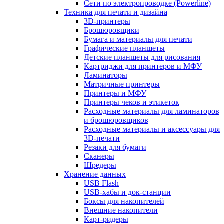
Сети по электропроводке (Powerline)
Техника для печати и дизайна
3D-принтеры
Брошюровщики
Бумага и материалы для печати
Графические планшеты
Детские планшеты для рисования
Картриджи для принтеров и МФУ
Ламинаторы
Матричные принтеры
Принтеры и МФУ
Принтеры чеков и этикеток
Расходные материалы для ламинаторов
и брошюровщиков
Расходные материалы и аксессуары для
3D-печати
Резаки для бумаги
Сканеры
Шредеры
Хранение данных
USB Flash
USB-хабы и док-станции
Боксы для накопителей
Внешние накопители
Карт-ридеры