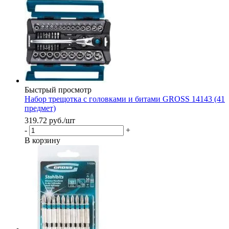
Быстрый просмотр
Набор трещотка с головками и битами GROSS 14143 (41
предмет)
319.72
руб.
/шт
-
+
В корзину