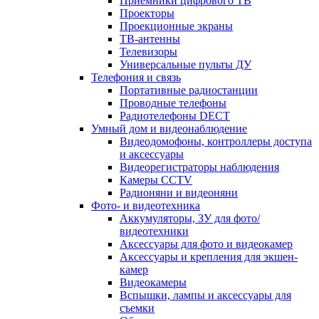
Приемники цифрового ТВ
Проекторы
Проекционные экраны
ТВ-антенны
Телевизоры
Универсальные пульты ДУ
Телефония и связь
Портативные радиостанции
Проводные телефоны
Радиотелефоны DECT
Умный дом и видеонаблюдение
Видеодомофоны, контроллеры доступа
и аксессуары
Видеорегистраторы наблюдения
Камеры CCTV
Радионяни и видеоняни
Фото- и видеотехника
Аккумуляторы, ЗУ для фото/
видеотехники
Аксессуары для фото и видеокамер
Аксессуары и крепления для экшен-
камер
Видеокамеры
Вспышки, лампы и аксессуары для
съемки