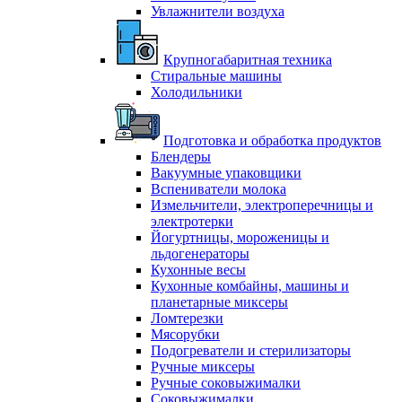
Увлажнители воздуха
Крупногабаритная техника
Стиральные машины
Холодильники
Подготовка и обработка продуктов
Блендеры
Вакуумные упаковщики
Вспениватели молока
Измельчители, электроперечницы и
электротерки
Йогуртницы, мороженицы и
льдогенераторы
Кухонные весы
Кухонные комбайны, машины и
планетарные миксеры
Ломтерезки
Мясорубки
Подогреватели и стерилизаторы
Ручные миксеры
Ручные соковыжималки
Соковыжималки