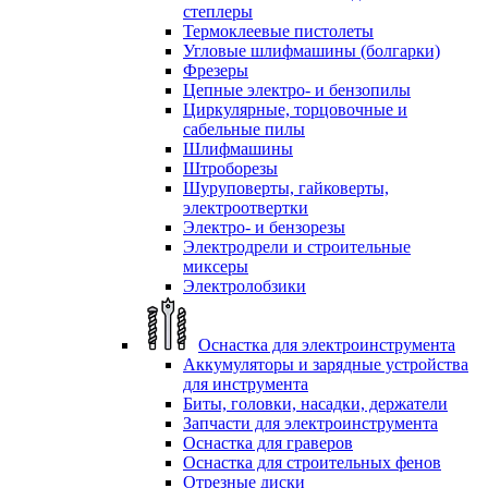
степлеры
Термоклеевые пистолеты
Угловые шлифмашины (болгарки)
Фрезеры
Цепные электро- и бензопилы
Циркулярные, торцовочные и
сабельные пилы
Шлифмашины
Штроборезы
Шуруповерты, гайковерты,
электроотвертки
Электро- и бензорезы
Электродрели и строительные
миксеры
Электролобзики
Оснастка для электроинструмента
Аккумуляторы и зарядные устройства
для инструмента
Биты, головки, насадки, держатели
Запчасти для электроинструмента
Оснастка для граверов
Оснастка для строительных фенов
Отрезные диски