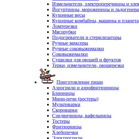
Измельчители, электроперечницы и эле
Йогуртницы, мороженицы и льдогенер
Кухонные весы
Кухонные комбайны, машины и планет
Ломтерезки
Мясорубки
Подогреватели и стерилизаторы
Ручные миксеры
Ручные соковыжималки
Соковыжималки
Сушилки для овощей и фруктов
Терки, измельчители, овощерезки
Приготовление пищи
Аэрогрили и аэрофритюрницы
Блинницы
Мини-печи (ростеры)
Мультиварки
Скороварки
Сэндвичницы, вафельницы
Тостеры
Фритюрницы
Хлебопечки
Электрогрили