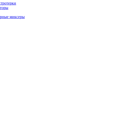
ктротерки
аторы
арные миксеры