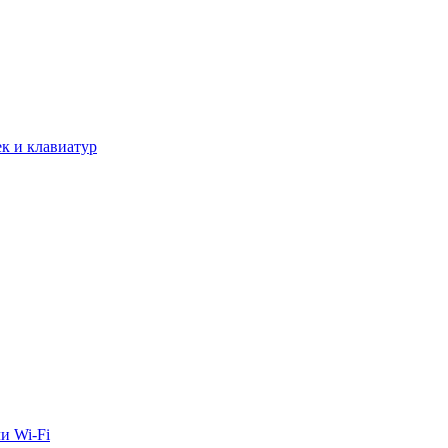
к и клавиатур
и Wi-Fi