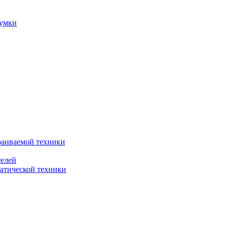
сумки
раиваемой техники
телей
атической техники