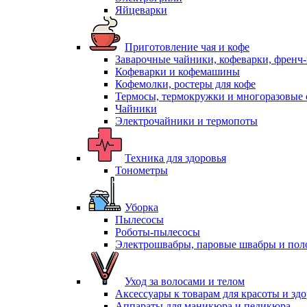
Яйцеварки
Приготовление чая и кофе
Заварочные чайники, кофеварки, френч
Кофеварки и кофемашины
Кофемолки, ростеры для кофе
Термосы, термокружки и многоразовые 
Чайники
Электрочайники и термопоты
Техника для здоровья
Тонометры
Уборка
Пылесосы
Роботы-пылесосы
Электрошвабры, паровые швабры и пол
Уход за волосами и телом
Аксессуары к товарам для красоты и зд
Аппараты для маникюра и педикюра