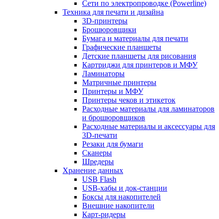
Сети по электропроводке (Powerline)
Техника для печати и дизайна
3D-принтеры
Брошюровщики
Бумага и материалы для печати
Графические планшеты
Детские планшеты для рисования
Картриджи для принтеров и МФУ
Ламинаторы
Матричные принтеры
Принтеры и МФУ
Принтеры чеков и этикеток
Расходные материалы для ламинаторов
и брошюровщиков
Расходные материалы и аксессуары для
3D-печати
Резаки для бумаги
Сканеры
Шредеры
Хранение данных
USB Flash
USB-хабы и док-станции
Боксы для накопителей
Внешние накопители
Карт-ридеры