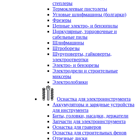
степлеры
Термоклеевые пистолеты
Угловые шлифмашины (болгарки)
Фрезеры
Цепные электро- и бензопилы
Циркулярные, торцовочные и
сабельные пилы
Шлифмашины
Штроборезы
Шуруповерты, гайковерты,
электроотвертки
Электро- и бензорезы
Электродрели и строительные
миксеры
Электролобзики
Оснастка для электроинструмента
Аккумуляторы и зарядные устройства
для инструмента
Биты, головки, насадки, держатели
Запчасти для электроинструмента
Оснастка для граверов
Оснастка для строительных фенов
Отрезные диски