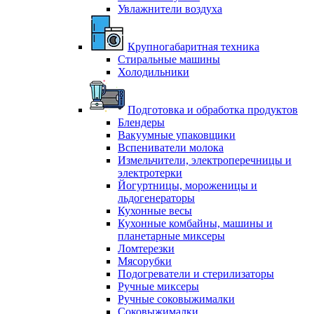
Увлажнители воздуха
Крупногабаритная техника
Стиральные машины
Холодильники
Подготовка и обработка продуктов
Блендеры
Вакуумные упаковщики
Вспениватели молока
Измельчители, электроперечницы и
электротерки
Йогуртницы, мороженицы и
льдогенераторы
Кухонные весы
Кухонные комбайны, машины и
планетарные миксеры
Ломтерезки
Мясорубки
Подогреватели и стерилизаторы
Ручные миксеры
Ручные соковыжималки
Соковыжималки