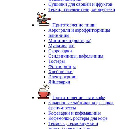
Сушилки для овощей и фруктов
Терки, измельчители, овощерезки
Приготовление пищи
Аэрогрили и аэрофритюрницы
Блинницы
Мини-печи (ростеры)
Мультиварки
Скороварки
Сэндвичницы, вафельницы
Тостеры
Фритюрницы
Хлебопечки
Электрогрили
Яйцеварки
Приготовление чая и кофе
Заварочные чайники, кофеварки,
френч-прессы
Кофеварки и кофемашины
Кофемолки, ростеры для кофе
Термосы, термокружки и
многоразовые стаканы