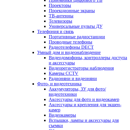
Приемники цифрового ТВ
Проекторы
Проекционные экраны
ТВ-антенны
Телевизоры
Универсальные пульты ДУ
Телефония и связь
Портативные радиостанции
Проводные телефоны
Радиотелефоны DECT
Умный дом и видеонаблюдение
Видеодомофоны, контроллеры доступа
и аксессуары
Видеорегистраторы наблюдения
Камеры CCTV
Радионяни и видеоняни
Фото- и видеотехника
Аккумуляторы, ЗУ для фото/
видеотехники
Аксессуары для фото и видеокамер
Аксессуары и крепления для экшен-
камер
Видеокамеры
Вспышки, лампы и аксессуары для
съемки