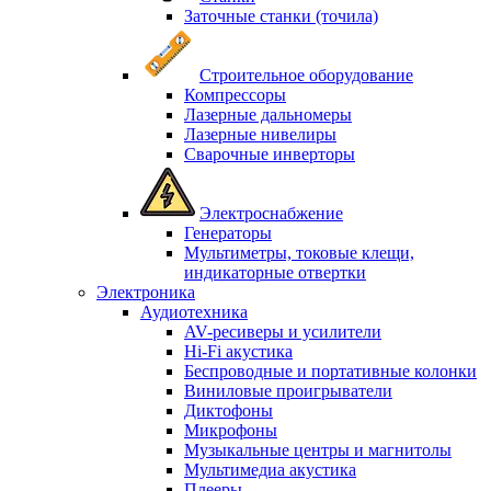
Заточные станки (точила)
Строительное оборудование
Компрессоры
Лазерные дальномеры
Лазерные нивелиры
Сварочные инверторы
Электроснабжение
Генераторы
Мультиметры, токовые клещи,
индикаторные отвертки
Электроника
Аудиотехника
AV-ресиверы и усилители
Hi-Fi акустика
Беспроводные и портативные колонки
Виниловые проигрыватели
Диктофоны
Микрофоны
Музыкальные центры и магнитолы
Мультимедиа акустика
Плееры