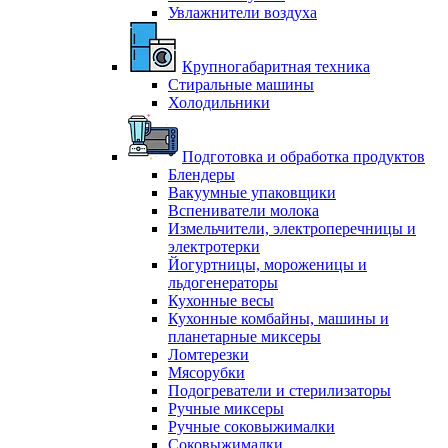
Увлажнители воздуха
Крупногабаритная техника
Стиральные машины
Холодильники
Подготовка и обработка продуктов
Блендеры
Вакуумные упаковщики
Вспениватели молока
Измельчители, электроперечницы и
электротерки
Йогуртницы, мороженицы и
льдогенераторы
Кухонные весы
Кухонные комбайны, машины и
планетарные миксеры
Ломтерезки
Мясорубки
Подогреватели и стерилизаторы
Ручные миксеры
Ручные соковыжималки
Соковыжималки