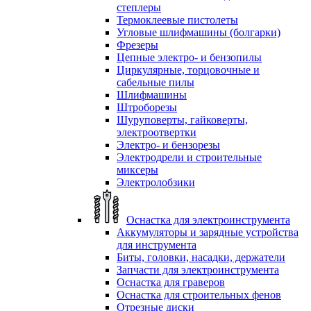
степлеры
Термоклеевые пистолеты
Угловые шлифмашины (болгарки)
Фрезеры
Цепные электро- и бензопилы
Циркулярные, торцовочные и
сабельные пилы
Шлифмашины
Штроборезы
Шуруповерты, гайковерты,
электроотвертки
Электро- и бензорезы
Электродрели и строительные
миксеры
Электролобзики
Оснастка для электроинструмента
Аккумуляторы и зарядные устройства
для инструмента
Биты, головки, насадки, держатели
Запчасти для электроинструмента
Оснастка для граверов
Оснастка для строительных фенов
Отрезные диски