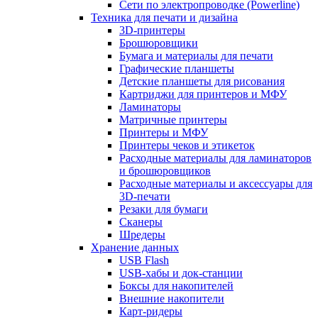
Сети по электропроводке (Powerline)
Техника для печати и дизайна
3D-принтеры
Брошюровщики
Бумага и материалы для печати
Графические планшеты
Детские планшеты для рисования
Картриджи для принтеров и МФУ
Ламинаторы
Матричные принтеры
Принтеры и МФУ
Принтеры чеков и этикеток
Расходные материалы для ламинаторов
и брошюровщиков
Расходные материалы и аксессуары для
3D-печати
Резаки для бумаги
Сканеры
Шредеры
Хранение данных
USB Flash
USB-хабы и док-станции
Боксы для накопителей
Внешние накопители
Карт-ридеры