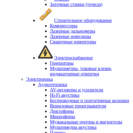
Заточные станки (точила)
Строительное оборудование
Компрессоры
Лазерные дальномеры
Лазерные нивелиры
Сварочные инверторы
Электроснабжение
Генераторы
Мультиметры, токовые клещи,
индикаторные отвертки
Электроника
Аудиотехника
AV-ресиверы и усилители
Hi-Fi акустика
Беспроводные и портативные колонки
Виниловые проигрыватели
Диктофоны
Микрофоны
Музыкальные центры и магнитолы
Мультимедиа акустика
Плееры