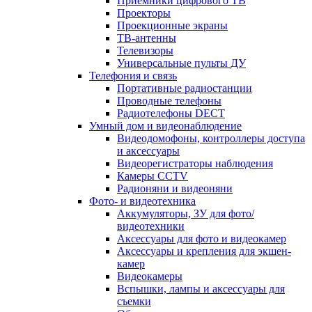
Приемники цифрового ТВ
Проекторы
Проекционные экраны
ТВ-антенны
Телевизоры
Универсальные пульты ДУ
Телефония и связь
Портативные радиостанции
Проводные телефоны
Радиотелефоны DECT
Умный дом и видеонаблюдение
Видеодомофоны, контроллеры доступа
и аксессуары
Видеорегистраторы наблюдения
Камеры CCTV
Радионяни и видеоняни
Фото- и видеотехника
Аккумуляторы, ЗУ для фото/
видеотехники
Аксессуары для фото и видеокамер
Аксессуары и крепления для экшен-
камер
Видеокамеры
Вспышки, лампы и аксессуары для
съемки