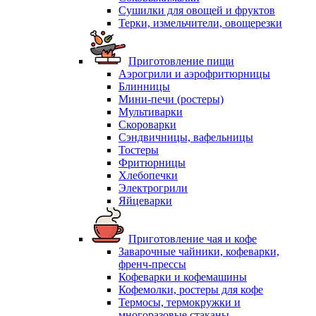
Сушилки для овощей и фруктов
Терки, измельчители, овощерезки
Приготовление пищи
Аэрогрили и аэрофритюрницы
Блинницы
Мини-печи (ростеры)
Мультиварки
Скороварки
Сэндвичницы, вафельницы
Тостеры
Фритюрницы
Хлебопечки
Электрогрили
Яйцеварки
Приготовление чая и кофе
Заварочные чайники, кофеварки,
френч-прессы
Кофеварки и кофемашины
Кофемолки, ростеры для кофе
Термосы, термокружки и
многоразовые стаканы