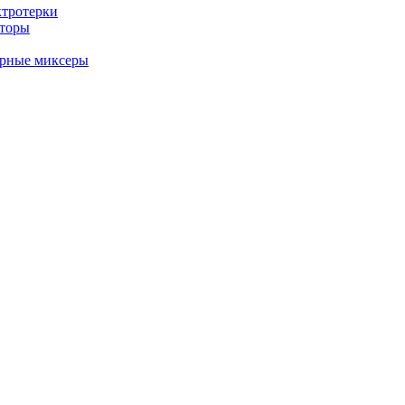
ктротерки
аторы
арные миксеры