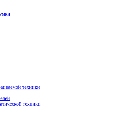
сумки
раиваемой техники
телей
атической техники