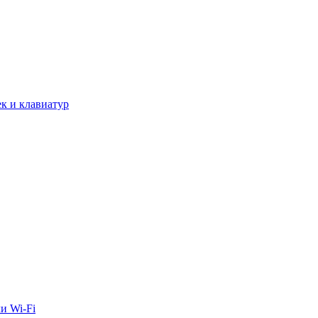
к и клавиатур
и Wi-Fi