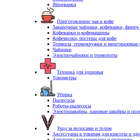
Яйцеварки
Приготовление чая и кофе
Заварочные чайники, кофеварки, френч
Кофеварки и кофемашины
Кофемолки, ростеры для кофе
Термосы, термокружки и многоразовые 
Чайники
Электрочайники и термопоты
Техника для здоровья
Тонометры
Уборка
Пылесосы
Роботы-пылесосы
Электрошвабры, паровые швабры и пол
Уход за волосами и телом
Аксессуары к товарам для красоты и зд
Аппараты для маникюра и педикюра