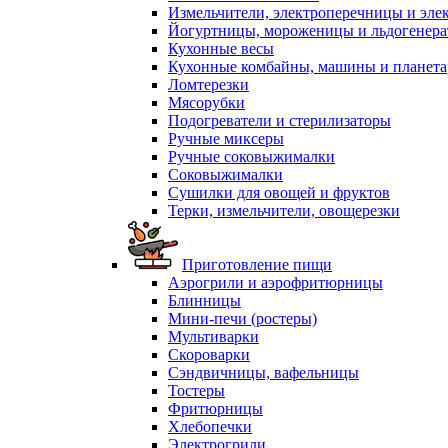
Измельчители, электроперечницы и эле
Йогуртницы, мороженицы и льдогенер
Кухонные весы
Кухонные комбайны, машины и планет
Ломтерезки
Мясорубки
Подогреватели и стерилизаторы
Ручные миксеры
Ручные соковыжималки
Соковыжималки
Сушилки для овощей и фруктов
Терки, измельчители, овощерезки
Приготовление пищи
Аэрогрили и аэрофритюрницы
Блинницы
Мини-печи (ростеры)
Мультиварки
Скороварки
Сэндвичницы, вафельницы
Тостеры
Фритюрницы
Хлебопечки
Электрогрили