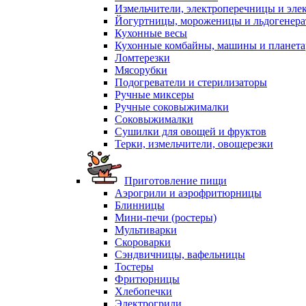
Измельчители, электроперечницы и эле
Йогуртницы, мороженицы и льдогенер
Кухонные весы
Кухонные комбайны, машины и планет
Ломтерезки
Мясорубки
Подогреватели и стерилизаторы
Ручные миксеры
Ручные соковыжималки
Соковыжималки
Сушилки для овощей и фруктов
Терки, измельчители, овощерезки
Приготовление пищи
Аэрогрили и аэрофритюрницы
Блинницы
Мини-печи (ростеры)
Мультиварки
Скороварки
Сэндвичницы, вафельницы
Тостеры
Фритюрницы
Хлебопечки
Электрогрили