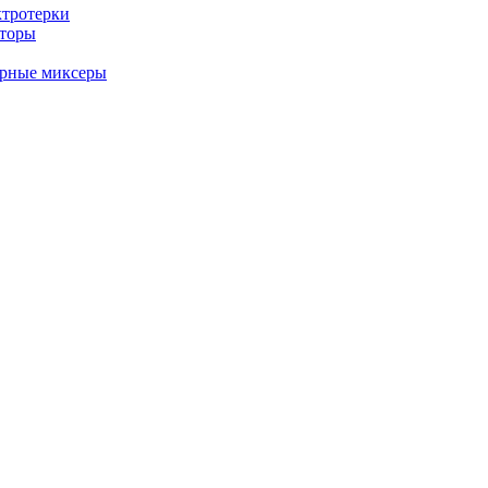
ктротерки
аторы
арные миксеры