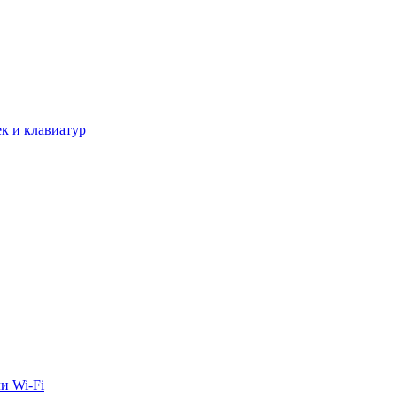
к и клавиатур
и Wi-Fi