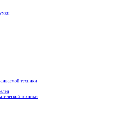
сумки
раиваемой техники
телей
атической техники