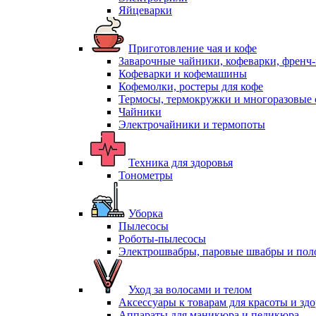
Яйцеварки
Приготовление чая и кофе
Заварочные чайники, кофеварки, френч
Кофеварки и кофемашины
Кофемолки, ростеры для кофе
Термосы, термокружки и многоразовые 
Чайники
Электрочайники и термопоты
Техника для здоровья
Тонометры
Уборка
Пылесосы
Роботы-пылесосы
Электрошвабры, паровые швабры и пол
Уход за волосами и телом
Аксессуары к товарам для красоты и зд
Аппараты для маникюра и педикюра