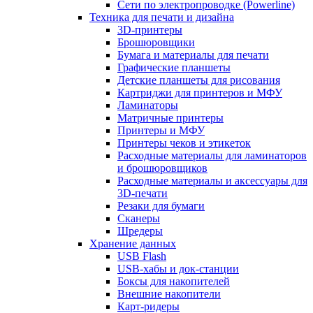
Сети по электропроводке (Powerline)
Техника для печати и дизайна
3D-принтеры
Брошюровщики
Бумага и материалы для печати
Графические планшеты
Детские планшеты для рисования
Картриджи для принтеров и МФУ
Ламинаторы
Матричные принтеры
Принтеры и МФУ
Принтеры чеков и этикеток
Расходные материалы для ламинаторов
и брошюровщиков
Расходные материалы и аксессуары для
3D-печати
Резаки для бумаги
Сканеры
Шредеры
Хранение данных
USB Flash
USB-хабы и док-станции
Боксы для накопителей
Внешние накопители
Карт-ридеры