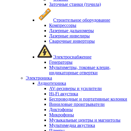
Заточные станки (точила)
Строительное оборудование
Компрессоры
Лазерные дальномеры
Лазерные нивелиры
Сварочные инверторы
Электроснабжение
Генераторы
Мультиметры, токовые клещи,
индикаторные отвертки
Электроника
Аудиотехника
AV-ресиверы и усилители
Hi-Fi акустика
Беспроводные и портативные колонки
Виниловые проигрыватели
Диктофоны
Микрофоны
Музыкальные центры и магнитолы
Мультимедиа акустика
Плееры