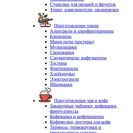
Сушилки для овощей и фруктов
Терки, измельчители, овощерезки
Приготовление пищи
Аэрогрили и аэрофритюрницы
Блинницы
Мини-печи (ростеры)
Мультиварки
Скороварки
Сэндвичницы, вафельницы
Тостеры
Фритюрницы
Хлебопечки
Электрогрили
Яйцеварки
Приготовление чая и кофе
Заварочные чайники, кофеварки,
френч-прессы
Кофеварки и кофемашины
Кофемолки, ростеры для кофе
Термосы, термокружки и
многоразовые стаканы