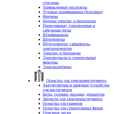
степлеры
Термоклеевые пистолеты
Угловые шлифмашины (болгарки)
Фрезеры
Цепные электро- и бензопилы
Циркулярные, торцовочные и
сабельные пилы
Шлифмашины
Штроборезы
Шуруповерты, гайковерты,
электроотвертки
Электро- и бензорезы
Электродрели и строительные
миксеры
Электролобзики
Оснастка для электроинструмента
Аккумуляторы и зарядные устройства
для инструмента
Биты, головки, насадки, держатели
Запчасти для электроинструмента
Оснастка для граверов
Оснастка для строительных фенов
Отрезные диски