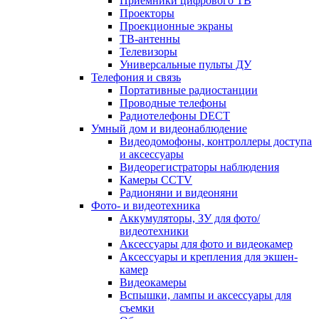
Приемники цифрового ТВ
Проекторы
Проекционные экраны
ТВ-антенны
Телевизоры
Универсальные пульты ДУ
Телефония и связь
Портативные радиостанции
Проводные телефоны
Радиотелефоны DECT
Умный дом и видеонаблюдение
Видеодомофоны, контроллеры доступа
и аксессуары
Видеорегистраторы наблюдения
Камеры CCTV
Радионяни и видеоняни
Фото- и видеотехника
Аккумуляторы, ЗУ для фото/
видеотехники
Аксессуары для фото и видеокамер
Аксессуары и крепления для экшен-
камер
Видеокамеры
Вспышки, лампы и аксессуары для
съемки