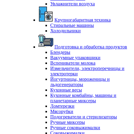
Увлажнители воздуха
Крупногабаритная техника
Стиральные машины
Холодильники
Подготовка и обработка продуктов
Блендеры
Вакуумные упаковщики
Вспениватели молока
Измельчители, электроперечницы и
электротерки
Йогуртницы, мороженицы и
льдогенераторы
Кухонные весы
Кухонные комбайны, машины и
планетарные миксеры
Ломтерезки
Мясорубки
Подогреватели и стерилизаторы
Ручные миксеры
Ручные соковыжималки
Соковыжималки