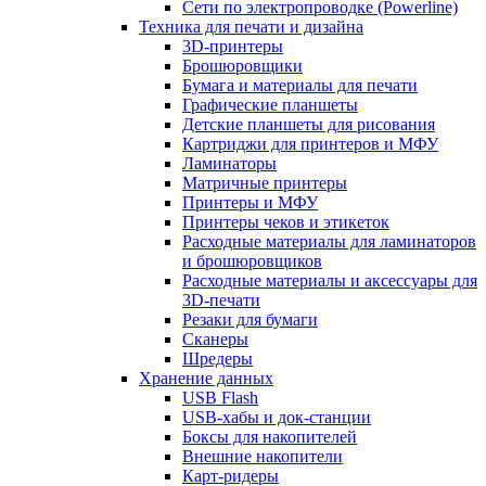
Сети по электропроводке (Powerline)
Техника для печати и дизайна
3D-принтеры
Брошюровщики
Бумага и материалы для печати
Графические планшеты
Детские планшеты для рисования
Картриджи для принтеров и МФУ
Ламинаторы
Матричные принтеры
Принтеры и МФУ
Принтеры чеков и этикеток
Расходные материалы для ламинаторов
и брошюровщиков
Расходные материалы и аксессуары для
3D-печати
Резаки для бумаги
Сканеры
Шредеры
Хранение данных
USB Flash
USB-хабы и док-станции
Боксы для накопителей
Внешние накопители
Карт-ридеры