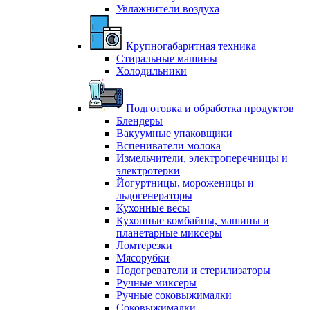
Увлажнители воздуха
Крупногабаритная техника
Стиральные машины
Холодильники
Подготовка и обработка продуктов
Блендеры
Вакуумные упаковщики
Вспениватели молока
Измельчители, электроперечницы и
электротерки
Йогуртницы, мороженицы и
льдогенераторы
Кухонные весы
Кухонные комбайны, машины и
планетарные миксеры
Ломтерезки
Мясорубки
Подогреватели и стерилизаторы
Ручные миксеры
Ручные соковыжималки
Соковыжималки