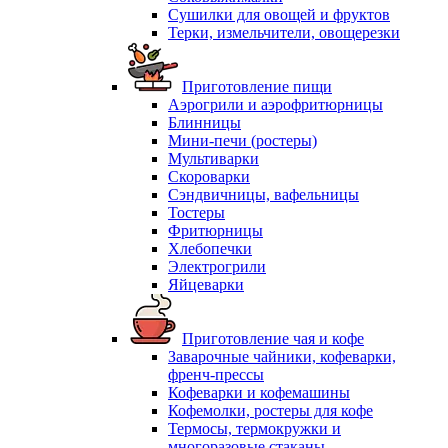
Сушилки для овощей и фруктов
Терки, измельчители, овощерезки
Приготовление пищи
Аэрогрили и аэрофритюрницы
Блинницы
Мини-печи (ростеры)
Мультиварки
Скороварки
Сэндвичницы, вафельницы
Тостеры
Фритюрницы
Хлебопечки
Электрогрили
Яйцеварки
Приготовление чая и кофе
Заварочные чайники, кофеварки,
френч-прессы
Кофеварки и кофемашины
Кофемолки, ростеры для кофе
Термосы, термокружки и
многоразовые стаканы