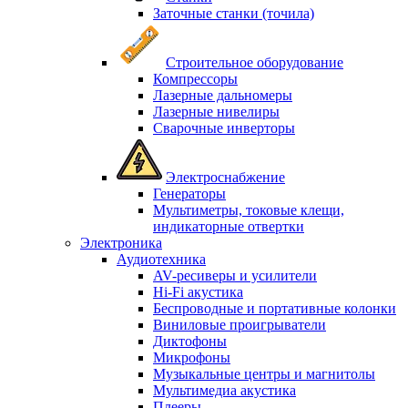
Заточные станки (точила)
Строительное оборудование
Компрессоры
Лазерные дальномеры
Лазерные нивелиры
Сварочные инверторы
Электроснабжение
Генераторы
Мультиметры, токовые клещи,
индикаторные отвертки
Электроника
Аудиотехника
AV-ресиверы и усилители
Hi-Fi акустика
Беспроводные и портативные колонки
Виниловые проигрыватели
Диктофоны
Микрофоны
Музыкальные центры и магнитолы
Мультимедиа акустика
Плееры