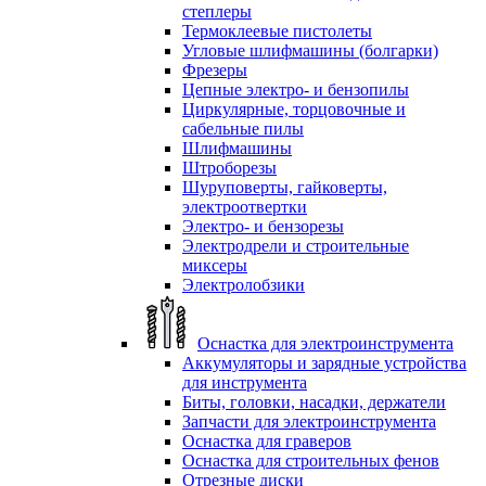
степлеры
Термоклеевые пистолеты
Угловые шлифмашины (болгарки)
Фрезеры
Цепные электро- и бензопилы
Циркулярные, торцовочные и
сабельные пилы
Шлифмашины
Штроборезы
Шуруповерты, гайковерты,
электроотвертки
Электро- и бензорезы
Электродрели и строительные
миксеры
Электролобзики
Оснастка для электроинструмента
Аккумуляторы и зарядные устройства
для инструмента
Биты, головки, насадки, держатели
Запчасти для электроинструмента
Оснастка для граверов
Оснастка для строительных фенов
Отрезные диски