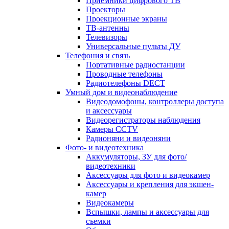
Приемники цифрового ТВ
Проекторы
Проекционные экраны
ТВ-антенны
Телевизоры
Универсальные пульты ДУ
Телефония и связь
Портативные радиостанции
Проводные телефоны
Радиотелефоны DECT
Умный дом и видеонаблюдение
Видеодомофоны, контроллеры доступа
и аксессуары
Видеорегистраторы наблюдения
Камеры CCTV
Радионяни и видеоняни
Фото- и видеотехника
Аккумуляторы, ЗУ для фото/
видеотехники
Аксессуары для фото и видеокамер
Аксессуары и крепления для экшен-
камер
Видеокамеры
Вспышки, лампы и аксессуары для
съемки