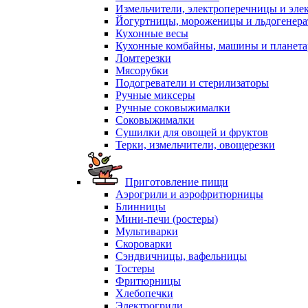
Измельчители, электроперечницы и эле
Йогуртницы, мороженицы и льдогенер
Кухонные весы
Кухонные комбайны, машины и планет
Ломтерезки
Мясорубки
Подогреватели и стерилизаторы
Ручные миксеры
Ручные соковыжималки
Соковыжималки
Сушилки для овощей и фруктов
Терки, измельчители, овощерезки
Приготовление пищи
Аэрогрили и аэрофритюрницы
Блинницы
Мини-печи (ростеры)
Мультиварки
Скороварки
Сэндвичницы, вафельницы
Тостеры
Фритюрницы
Хлебопечки
Электрогрили