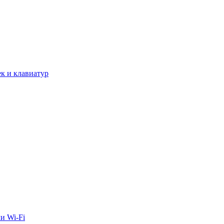
к и клавиатур
и Wi-Fi