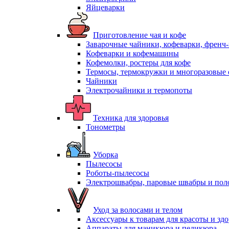
Яйцеварки
Приготовление чая и кофе
Заварочные чайники, кофеварки, френч
Кофеварки и кофемашины
Кофемолки, ростеры для кофе
Термосы, термокружки и многоразовые 
Чайники
Электрочайники и термопоты
Техника для здоровья
Тонометры
Уборка
Пылесосы
Роботы-пылесосы
Электрошвабры, паровые швабры и пол
Уход за волосами и телом
Аксессуары к товарам для красоты и зд
Аппараты для маникюра и педикюра