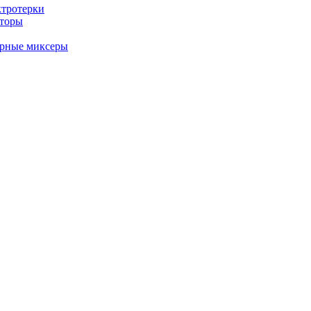
ктротерки
аторы
арные миксеры