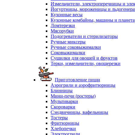
Измельчители, электроперечницы и эле
Йогуртницы, мороженицы и льдогенер
Кухонные весы
Кухонные комбайны, машины и планет
Ломтерезки
Мясорубки
Подогреватели и стерилизаторы
Ручные миксеры
Ручные соковыжималки
Соковыжималки
Сушилки для овощей и фруктов
Терки, измельчители, овощерезки
Приготовление пищи
Аэрогрили и аэрофритюрницы
Блинницы
Мини-печи (ростеры)
Мультиварки
Скороварки
Сэндвичницы, вафельницы
Тостеры
Фритюрницы
Хлебопечки
Электрогрили