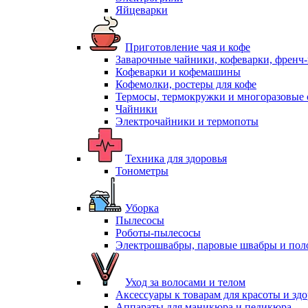
Яйцеварки
Приготовление чая и кофе
Заварочные чайники, кофеварки, френч
Кофеварки и кофемашины
Кофемолки, ростеры для кофе
Термосы, термокружки и многоразовые 
Чайники
Электрочайники и термопоты
Техника для здоровья
Тонометры
Уборка
Пылесосы
Роботы-пылесосы
Электрошвабры, паровые швабры и пол
Уход за волосами и телом
Аксессуары к товарам для красоты и зд
Аппараты для маникюра и педикюра