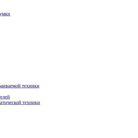
сумки
раиваемой техники
телей
атической техники