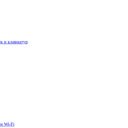
к и клавиатур
и Wi-Fi