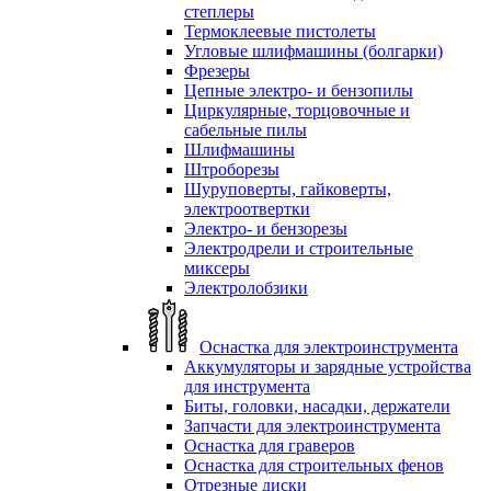
степлеры
Термоклеевые пистолеты
Угловые шлифмашины (болгарки)
Фрезеры
Цепные электро- и бензопилы
Циркулярные, торцовочные и
сабельные пилы
Шлифмашины
Штроборезы
Шуруповерты, гайковерты,
электроотвертки
Электро- и бензорезы
Электродрели и строительные
миксеры
Электролобзики
Оснастка для электроинструмента
Аккумуляторы и зарядные устройства
для инструмента
Биты, головки, насадки, держатели
Запчасти для электроинструмента
Оснастка для граверов
Оснастка для строительных фенов
Отрезные диски