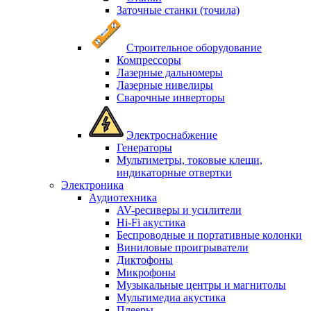
Заточные станки (точила)
Строительное оборудование
Компрессоры
Лазерные дальномеры
Лазерные нивелиры
Сварочные инверторы
Электроснабжение
Генераторы
Мультиметры, токовые клещи,
индикаторные отвертки
Электроника
Аудиотехника
AV-ресиверы и усилители
Hi-Fi акустика
Беспроводные и портативные колонки
Виниловые проигрыватели
Диктофоны
Микрофоны
Музыкальные центры и магнитолы
Мультимедиа акустика
Плееры