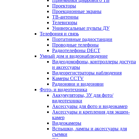
Приемники цифрового ТВ
Проекторы
Проекционные экраны
ТВ-антенны
Телевизоры
Универсальные пульты ДУ
Телефония и связь
Портативные радиостанции
Проводные телефоны
Радиотелефоны DECT
Умный дом и видеонаблюдение
Видеодомофоны, контроллеры доступа
и аксессуары
Видеорегистраторы наблюдения
Камеры CCTV
Радионяни и видеоняни
Фото- и видеотехника
Аккумуляторы, ЗУ для фото/
видеотехники
Аксессуары для фото и видеокамер
Аксессуары и крепления для экшен-
камер
Видеокамеры
Вспышки, лампы и аксессуары для
съемки