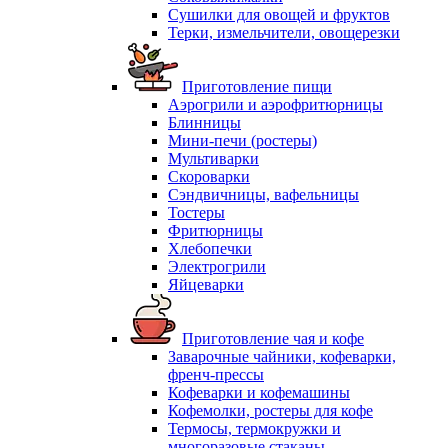
Сушилки для овощей и фруктов
Терки, измельчители, овощерезки
Приготовление пищи
Аэрогрили и аэрофритюрницы
Блинницы
Мини-печи (ростеры)
Мультиварки
Скороварки
Сэндвичницы, вафельницы
Тостеры
Фритюрницы
Хлебопечки
Электрогрили
Яйцеварки
Приготовление чая и кофе
Заварочные чайники, кофеварки,
френч-прессы
Кофеварки и кофемашины
Кофемолки, ростеры для кофе
Термосы, термокружки и
многоразовые стаканы