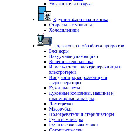
Увлажнители воздуха
Крупногабаритная техника
Стиральные машины
Холодильники
Подготовка и обработка продуктов
Блендеры
Вакуумные упаковщики
Вспениватели молока
Измельчители, электроперечницы и
электротерки
Йогуртницы, мороженицы и
льдогенераторы
Кухонные весы
Кухонные комбайны, машины и
планетарные миксеры
Ломтерезки
Мясорубки
Подогреватели и стерилизаторы
Ручные миксеры
Ручные соковыжималки
Соковыжималки