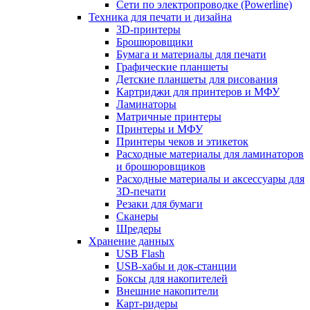
Сети по электропроводке (Powerline)
Техника для печати и дизайна
3D-принтеры
Брошюровщики
Бумага и материалы для печати
Графические планшеты
Детские планшеты для рисования
Картриджи для принтеров и МФУ
Ламинаторы
Матричные принтеры
Принтеры и МФУ
Принтеры чеков и этикеток
Расходные материалы для ламинаторов
и брошюровщиков
Расходные материалы и аксессуары для
3D-печати
Резаки для бумаги
Сканеры
Шредеры
Хранение данных
USB Flash
USB-хабы и док-станции
Боксы для накопителей
Внешние накопители
Карт-ридеры