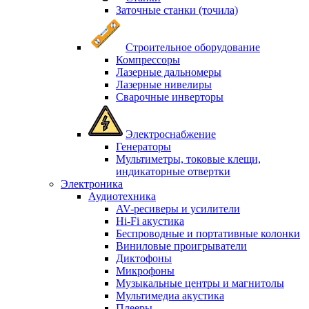
Заточные станки (точила)
Строительное оборудование
Компрессоры
Лазерные дальномеры
Лазерные нивелиры
Сварочные инверторы
Электроснабжение
Генераторы
Мультиметры, токовые клещи,
индикаторные отвертки
Электроника
Аудиотехника
AV-ресиверы и усилители
Hi-Fi акустика
Беспроводные и портативные колонки
Виниловые проигрыватели
Диктофоны
Микрофоны
Музыкальные центры и магнитолы
Мультимедиа акустика
Плееры