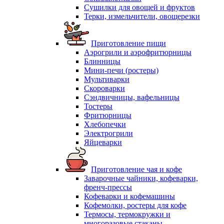
Сушилки для овощей и фруктов
Терки, измельчители, овощерезки
Приготовление пищи
Аэрогрили и аэрофритюрницы
Блинницы
Мини-печи (ростеры)
Мультиварки
Скороварки
Сэндвичницы, вафельницы
Тостеры
Фритюрницы
Хлебопечки
Электрогрили
Яйцеварки
Приготовление чая и кофе
Заварочные чайники, кофеварки,
френч-прессы
Кофеварки и кофемашины
Кофемолки, ростеры для кофе
Термосы, термокружки и
многоразовые стаканы