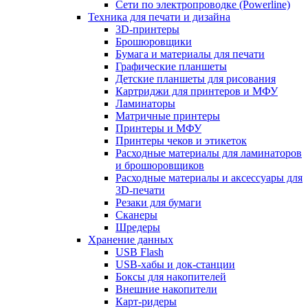
Сети по электропроводке (Powerline)
Техника для печати и дизайна
3D-принтеры
Брошюровщики
Бумага и материалы для печати
Графические планшеты
Детские планшеты для рисования
Картриджи для принтеров и МФУ
Ламинаторы
Матричные принтеры
Принтеры и МФУ
Принтеры чеков и этикеток
Расходные материалы для ламинаторов
и брошюровщиков
Расходные материалы и аксессуары для
3D-печати
Резаки для бумаги
Сканеры
Шредеры
Хранение данных
USB Flash
USB-хабы и док-станции
Боксы для накопителей
Внешние накопители
Карт-ридеры