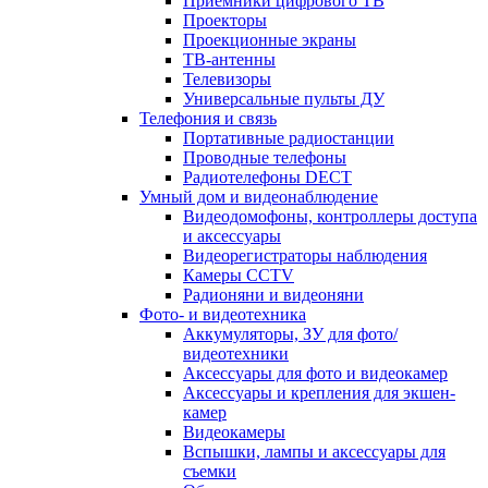
Приемники цифрового ТВ
Проекторы
Проекционные экраны
ТВ-антенны
Телевизоры
Универсальные пульты ДУ
Телефония и связь
Портативные радиостанции
Проводные телефоны
Радиотелефоны DECT
Умный дом и видеонаблюдение
Видеодомофоны, контроллеры доступа
и аксессуары
Видеорегистраторы наблюдения
Камеры CCTV
Радионяни и видеоняни
Фото- и видеотехника
Аккумуляторы, ЗУ для фото/
видеотехники
Аксессуары для фото и видеокамер
Аксессуары и крепления для экшен-
камер
Видеокамеры
Вспышки, лампы и аксессуары для
съемки