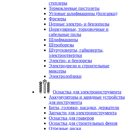
степлеры
Термоклеевые пистолеты
Угловые шлифмашины (болгарки)
Фрезеры
Цепные электро- и бензопилы
Циркулярные, торцовочные и
сабельные пилы
Шлифмашины
Штроборезы
Шуруповерты, гайковерты,
электроотвертки
Электро- и бензорезы
Электродрели и строительные
миксеры
Электролобзики
Оснастка для электроинструмента
Аккумуляторы и зарядные устройства
для инструмента
Биты, головки, насадки, держатели
Запчасти для электроинструмента
Оснастка для граверов
Оснастка для строительных фенов
Отрезные диски