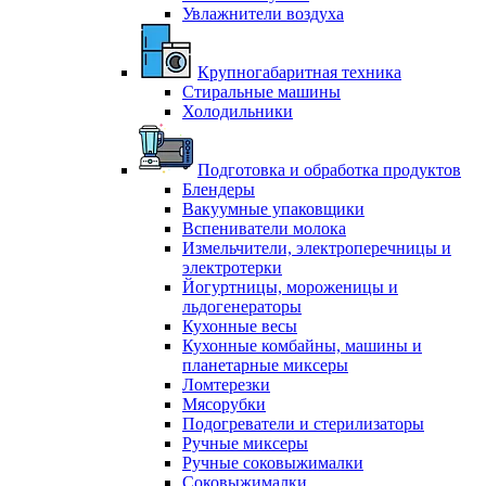
Увлажнители воздуха
Крупногабаритная техника
Стиральные машины
Холодильники
Подготовка и обработка продуктов
Блендеры
Вакуумные упаковщики
Вспениватели молока
Измельчители, электроперечницы и
электротерки
Йогуртницы, мороженицы и
льдогенераторы
Кухонные весы
Кухонные комбайны, машины и
планетарные миксеры
Ломтерезки
Мясорубки
Подогреватели и стерилизаторы
Ручные миксеры
Ручные соковыжималки
Соковыжималки