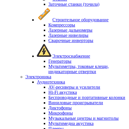
Заточные станки (точила)
Строительное оборудование
Компрессоры
Лазерные дальномеры
Лазерные нивелиры
Сварочные инверторы
Электроснабжение
Генераторы
Мультиметры, токовые клещи,
индикаторные отвертки
Электроника
Аудиотехника
AV-ресиверы и усилители
Hi-Fi акустика
Беспроводные и портативные колонки
Виниловые проигрыватели
Диктофоны
Микрофоны
Музыкальные центры и магнитолы
Мультимедиа акустика
Плееры