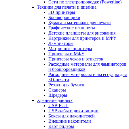
Сети по электропроводке (Powerline)
Техника для печати и дизайна
3D-принтеры
Брошюровщики
Бумага и материалы для печати
Графические планшеты
Детские планшеты для рисования
Картриджи для принтеров и МФУ
Ламинаторы
Матричные принтеры
Принтеры и МФУ
Принтеры чеков и этикеток
Расходные материалы для ламинаторов
и брошюровщиков
Расходные материалы и аксессуары для
3D-печати
Резаки для бумаги
Сканеры
Шредеры
Хранение данных
USB Flash
USB-хабы и док-станции
Боксы для накопителей
Внешние накопители
Карт-ридеры