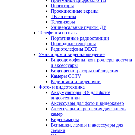
Приемники цифрового ТВ
Проекторы
Проекционные экраны
ТВ-антенны
Телевизоры
Универсальные пульты ДУ
Телефония и связь
Портативные радиостанции
Проводные телефоны
Радиотелефоны DECT
Умный дом и видеонаблюдение
Видеодомофоны, контроллеры доступа
и аксессуары
Видеорегистраторы наблюдения
Камеры CCTV
Радионяни и видеоняни
Фото- и видеотехника
Аккумуляторы, ЗУ для фото/
видеотехники
Аксессуары для фото и видеокамер
Аксессуары и крепления для экшен-
камер
Видеокамеры
Вспышки, лампы и аксессуары для
съемки