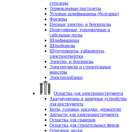
степлеры
Термоклеевые пистолеты
Угловые шлифмашины (болгарки)
Фрезеры
Цепные электро- и бензопилы
Циркулярные, торцовочные и
сабельные пилы
Шлифмашины
Штроборезы
Шуруповерты, гайковерты,
электроотвертки
Электро- и бензорезы
Электродрели и строительные
миксеры
Электролобзики
Оснастка для электроинструмента
Аккумуляторы и зарядные устройства
для инструмента
Биты, головки, насадки, держатели
Запчасти для электроинструмента
Оснастка для граверов
Оснастка для строительных фенов
Отрезные диски