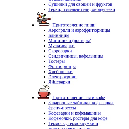
Сушилки для овощей и фруктов
Терки, измельчители, овощерезки
Приготовление пищи
Аэрогрили и аэрофритюрницы
Блинницы
Мини-печи (ростеры)
Мультиварки
Скороварки
Сэндвичницы, вафельницы
Тостеры
Фритюрницы
Хлебопечки
Электрогрили
Яйцеварки
Приготовление чая и кофе
Заварочные чайники, кофеварки,
френч-прессы
Кофеварки и кофемашины
Кофемолки, ростеры для кофе
Термосы, термокружки и
многоразовые стаканы