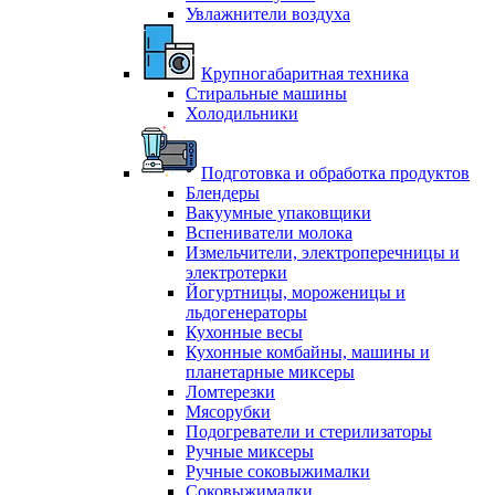
Увлажнители воздуха
Крупногабаритная техника
Стиральные машины
Холодильники
Подготовка и обработка продуктов
Блендеры
Вакуумные упаковщики
Вспениватели молока
Измельчители, электроперечницы и
электротерки
Йогуртницы, мороженицы и
льдогенераторы
Кухонные весы
Кухонные комбайны, машины и
планетарные миксеры
Ломтерезки
Мясорубки
Подогреватели и стерилизаторы
Ручные миксеры
Ручные соковыжималки
Соковыжималки